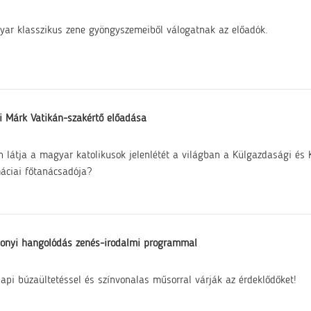
ar klasszikus zene gyöngyszemeiből válogatnak az előadók.
i Márk Vatikán-szakértő előadása
 látja a magyar katolikusok jelenlétét a világban a Külgazdasági és
áciai főtanácsadója?
onyi hangolódás zenés-irodalmi programmal
api búzaültetéssel és színvonalas műsorral várják az érdeklődőket!