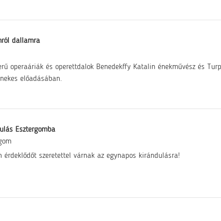
ról dallamra
rű operaáriák és operettdalok Benedekffy Katalin énekművész és Turp
nekes előadásában.
ulás Esztergomba
rgom
 érdeklődőt szeretettel várnak az egynapos kirándulásra!