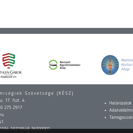
miségiek Szövetsége (KÉSZ)
. 17. fszt. 4.
Határozatok
30 275 2917
Adatvédelmi
hu
Támogasson
41
0104-19719548-36000001