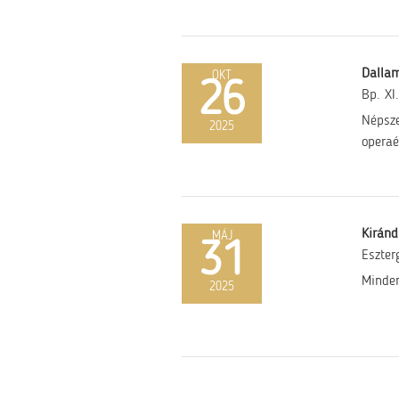
Dallam
OKT
26
Bp. XI.
Népsze
2025
operaé
Kiránd
MÁJ
31
Eszte
Minden
2025