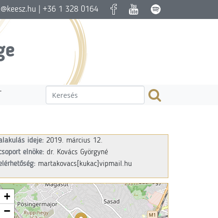
a@keesz.hu
| +36 1 328 0164
ge
T
alakulás ideje:
2019. március 12.
csoport elnöke:
dr. Kovács Györgyné
elérhetőség:
martakovacs
[kukac]vipmail.hu
+
−