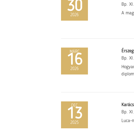
30
Bp. XI.
A magy
2026
Érszeg
MÁRC
16
Bp. XI.
Hogyan
2026
diplom
Karács
DEC
13
Bp. XI.
Luca-n
2025