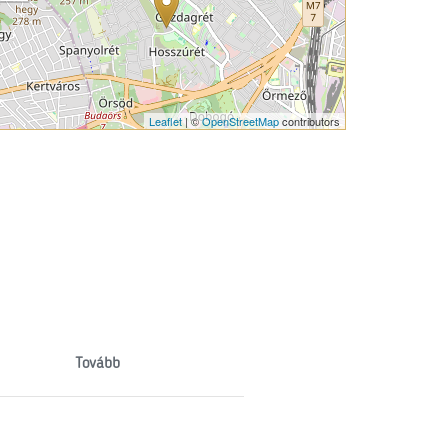
Leaflet
| ©
OpenStreetMap
contributors
Tovább