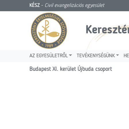
KÉSZ
-
Civil evangelizációs egyesület
Kereszté
AZ EGYESÜLETRŐL
TEVÉKENYSÉGÜNK
HE
Budapest XI. kerület Újbuda csoport