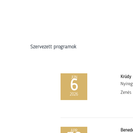
Szervezett programok
Krúdy 
JÚN
6
Nyíre
Zenés 
2026
Benede
ÁPR