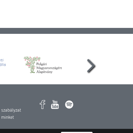
 szabályzat
 minket