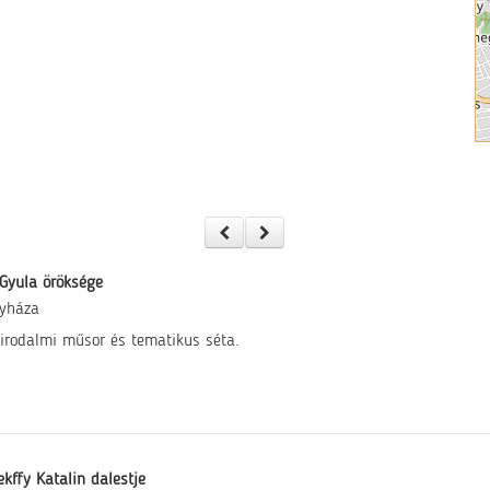
Gyula öröksége
gyháza
irodalmi műsor és tematikus séta.
kffy Katalin dalestje