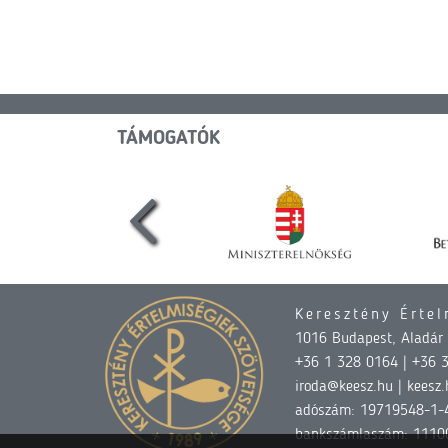
TÁMOGATÓK
Keresztény Értel
1016 Budapest, Aladár u
+36 1 328 0164 | +36 
iroda@keesz.hu | keesz.
adószám: 19719548-1-
bankszámlaszám: 1110