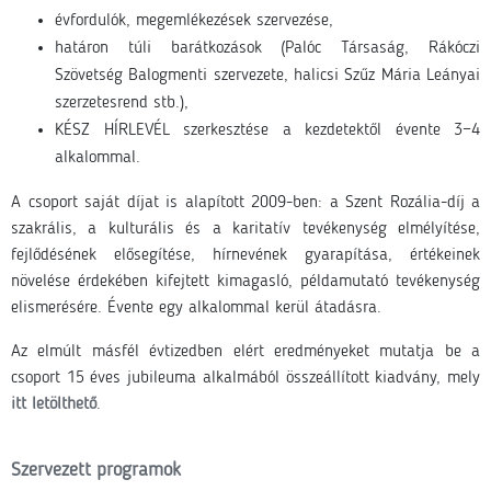
évfordulók, megemlékezések szervezése,
határon túli barátkozások (Palóc Társaság, Rákóczi
Szövetség Balogmenti szervezete, halicsi Szűz Mária Leányai
szerzetesrend stb.),
KÉSZ HÍRLEVÉL szerkesztése a kezdetektől évente 3−4
alkalommal.
A csoport saját díjat is alapított 2009-ben: a Szent Rozália-díj a
szakrális, a kulturális és a karitatív tevékenység elmélyítése,
fejlődésének elősegítése, hírnevének gyarapítása, értékeinek
növelése érdekében kifejtett kimagasló, példamutató tevékenység
elismerésére. Évente egy alkalommal kerül átadásra.
Az elmúlt másfél évtizedben elért eredményeket mutatja be a
csoport 15 éves jubileuma alkalmából összeállított kiadvány, mely
itt letölthető
.
Szervezett programok