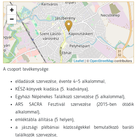
+
−
Leaflet
| ©
OpenStreetMap
contributors
A csoport tevékenysége:
e
lőadások szervezése, évente 4−5 alkalommal,
KÉSZ-könyvek kiadása (5. kiadványa),
Egyházi Népénekes Találkozó szervezése (5 alkalommal),
ARS SACRA Fesztivál szervezése (2015-ben ötödik
alkalommal),
emléktábla állítása (5 helyen),
a jászsági plébániai közösségekkel bemutatkozó baráti
találkozók szervezése,