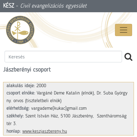
KÉSZ
-
Civil evangelizációs egyesület
Jászberényi csoport
alakulás ideje:
2000
csoport elnöke:
Vargáné Deme Katalin (elnök),
Dr. Suba György
ny. orvos (tiszteletbeli elnök)
elérhetőség:
vargademe
[kukac]
gmail.com
székhely:
Szent István Ház,
5100 Jászberény,
Szentháromság
tér 3.
honlap:
www.keszjaszbereny.hu