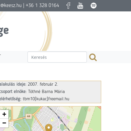
a@keesz.hu
| +36 1 328 0164
ge
T
alakulás ideje:
2007. február 2.
csoport elnöke:
Tóthné Barna Mária
elérhetőség:
tbm10[kukac]freemail.hu
+
−