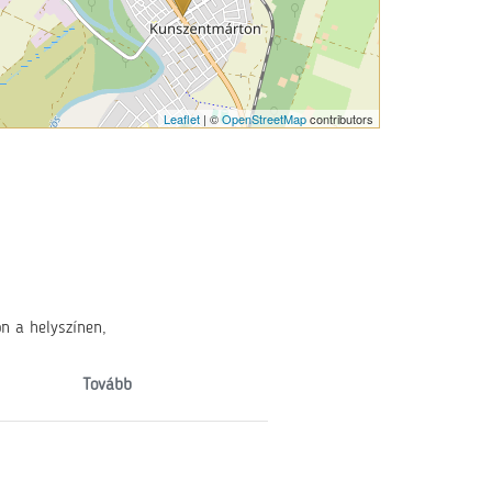
Leaflet
| ©
OpenStreetMap
contributors
n a helyszínen,
Tovább