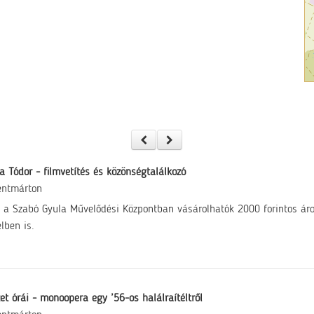
 Tódor - filmvetítés és közönségtalálkozó
entmárton
 a Szabó Gyula Művelődési Központban vásárolhatók 2000 forintos áro
elben is.
et órái - monoopera egy ’56-os halálraítéltről