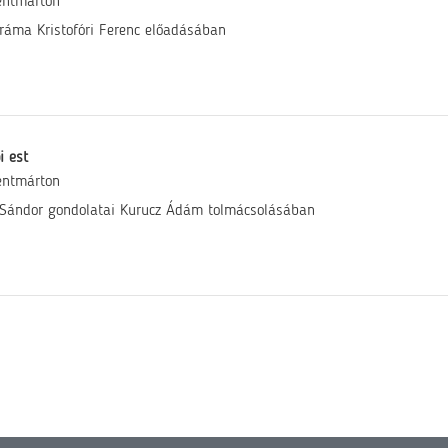
entmárton
áma Kristofóri Ferenc előadásában
i est
entmárton
Sándor gondolatai Kurucz Ádám tolmácsolásában