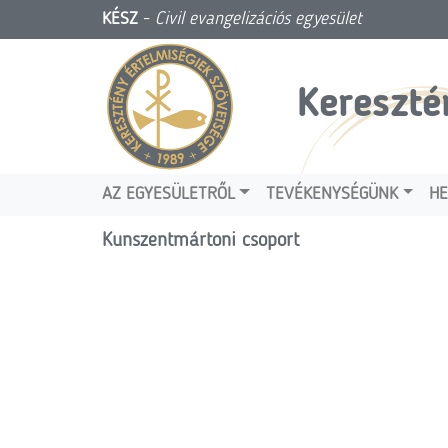
KÉSZ
-
Civil evangelizációs egyesület
Kereszté
AZ EGYESÜLETRŐL
TEVÉKENYSÉGÜNK
HE
Kunszentmártoni csoport