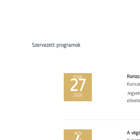
Szervezett programok
Romzsa
FEBR
27
Kunsz
Jegyek
2026
elővét
A végz
NOV