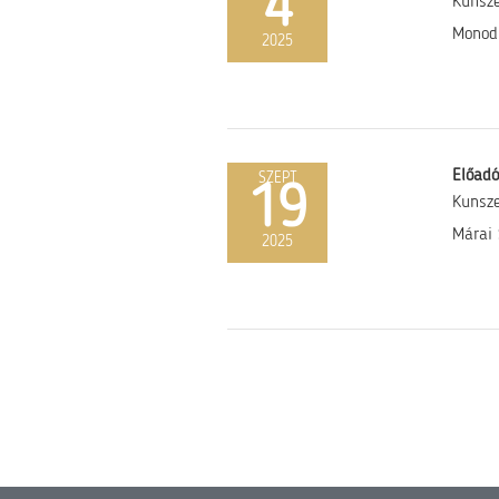
4
Kunsz
Monodr
2025
Előadó
SZEPT
19
Kunsz
Márai 
2025