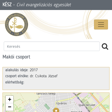
KÉSZ
-
Civil evangelizációs egyesület
Makói csoport
alakulás ideje
:
2017
csoport elnöke:
dr. Csikota József
elérhetőség:
+
−