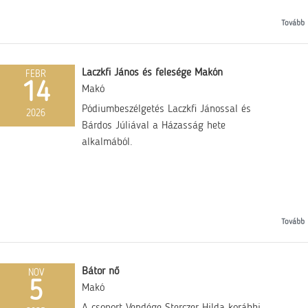
Tovább
Laczkfi János és felesége Makón
FEBR
14
Makó
Pódiumbeszélgetés Laczkfi Jánossal és
2026
Bárdos Júliával a Házasság hete
alkalmából.
Tovább
Bátor nő
NOV
5
Makó
A csoport Vendége Sterczer Hilda korábbi