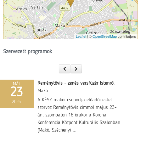
Leaflet
| ©
OpenStreetMap
contributors
Szervezett programok
Reménytövis - zenés versfüzér Istenről
MÁJ
23
Makó
A KÉSZ makói csoportja előadói estet
2026
szervez Reménytövis címmel május 23-
án, szombaton 16 órakor a Korona
Konferencia Központ Kulturális Szalonban
(Makó, Széchenyi ...