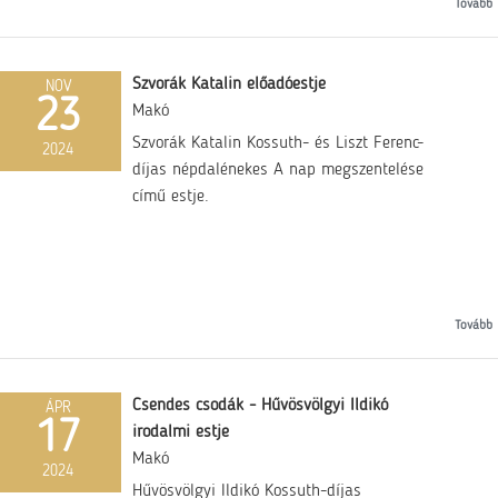
Tovább
Szvorák Katalin előadóestje
NOV
23
Makó
Szvorák Katalin Kossuth- és Liszt Ferenc-
2024
díjas népdalénekes A nap megszentelése
című estje.
Tovább
Csendes csodák - Hűvösvölgyi Ildikó
ÁPR
17
irodalmi estje
Makó
2024
Hűvösvölgyi Ildikó Kossuth-díjas