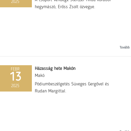
2025
hegymászó, Erőss Zsolt özvegye.
Tovább
Házasság hete Makón
FEBR
13
Makó
Pódiumbeszélgetés Süveges Gergővel és
2025
Rudan Margittal.