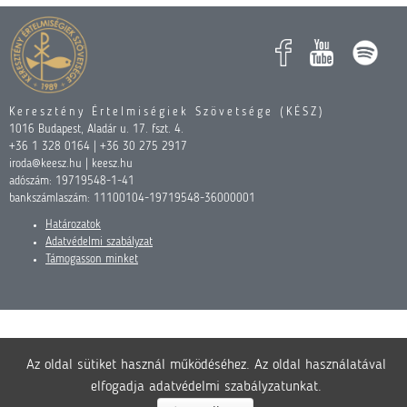
Keresztény Értelmiségiek Szövetsége (KÉSZ)
1016 Budapest, Aladár u. 17. fszt. 4.
+36 1 328 0164 | +36 30 275 2917
iroda@keesz.hu | keesz.hu
adószám: 19719548-1-41
bankszámlaszám: 11100104-19719548-36000001
Határozatok
Adatvédelmi szabályzat
Támogasson minket
Az oldal sütiket használ működéséhez. Az oldal használatával
elfogadja adatvédelmi szabályzatunkat.