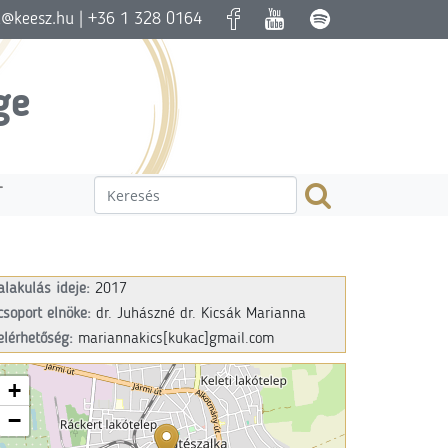
a@keesz.hu
| +36 1 328 0164
ge
T
alakulás ideje:
2017
csoport elnöke:
dr. Juhászné dr. Kicsák Marianna
elérhetőség:
mariannakics[kukac]gmail.com
+
−