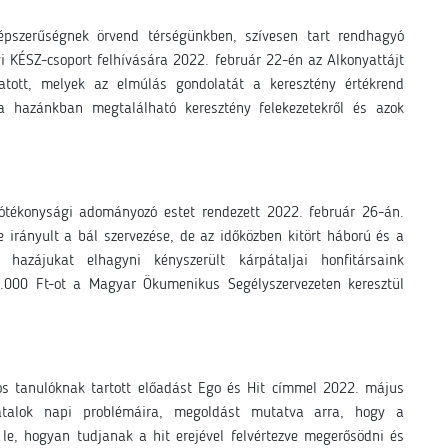
pszerűségnek örvend térségünkben, szívesen tart rendhagyó
lyi KÉSZ-csoport felhívására 2022. február 22-én az Alkonyattájt
atott, melyek az elmúlás gondolatát a keresztény értékrend
 a hazánkban megtalálható keresztény felekezetekről és azok
jótékonysági adományozó estet rendezett 2022. február 26-án.
 irányult a bál szervezése, de az időközben kitört háború és a
azájukat elhagyni kényszerült kárpátaljai honfitársaink
00.000 Ft-ot a Magyar Ökumenikus Segélyszervezeten keresztül
os tanulóknak tartott előadást Ego és Hit címmel 2022. május
 fiatalok napi problémáira, megoldást mutatva arra, hogy a
le, hogyan tudjanak a hit erejével felvértezve megerősödni és