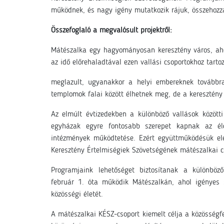
működnek, és nagy igény mutatkozik rájuk, összehozz
Összefoglaló a megvalósult projektről:
Mátészalka egy hagyományosan keresztény város, aho
az idő előrehaladtával ezen vallási csoportokhoz tarto
meglazult, ugyanakkor a helyi embereknek továbbr
templomok falai között élhetnek meg, de a keresztén
Az elmúlt évtizedekben a különböző vallások közöt
egyházak egyre fontosabb szerepet kapnak az éle
intézmények működtetése. Ezért együttműködésük el
Keresztény Értelmiségiek Szövetségének mátészalkai c
Programjaink lehetőséget biztosítanak a különböz
február 1. óta működik Mátészalkán, ahol igényes s
közösségi életét.
A mátészalkai KÉSZ-csoport kiemelt célja a közösségfe