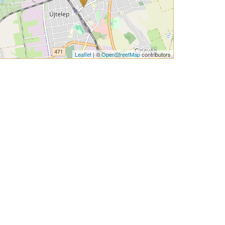
Leaflet
| ©
OpenStreetMap
contributors