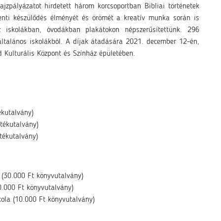
jzpályázatot hirdetett három korcsoportban Bibliai történetek
enti készülődés élményét és örömét a kreatív munka során is
 iskolákban, óvodákban plakátokon népszerűsítettünk. 296
általános iskolákból. A díjak átadására 2021. december 12-én,
 Kulturális Központ és Színház épületében.
ékutalvány)
tékutalvány)
tékutalvány)
a (30.000 Ft könyvutalvány)
0.000 Ft könyvutalvány)
kola (10.000 Ft könyvutalvány)