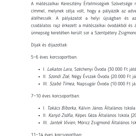
A mátészalkai Keresztény Értelmiségiek Szövetsége ra
címmel, melynek célja volt, hogy a pályázók az adv
átélhessék. A pályázatot a helyi újságban és az
csodálatos rajz érkezett a mátészalkai óvodákból és 
ünnepség keretében került sor a Szentpétery Zsigmond
Díjak és díjazottak:
5−6 éves korcsoportban:
I.
Lakatos Lara
, Széchenyi Óvoda (30.000 Ft ját
II.
Szondi Zoé
, Négy Évszak Óvoda (20.000 Ft já
III.
Szabó Tímea
, Napsugár Óvoda (10.000 Ft já
7−10 éves korcsoportban:
I.
Takács Bíborka
, Kálvin János Általános Iskol
II.
Kanyó Zsófia
, Képes Géza Általános Iskola (2
III.
Jantek Vivien
, Móricz Zsigmond Általános Is
11−14 éves korcsoportban: