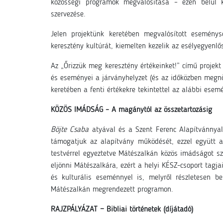
közösségi programok megvalósítása – ezen belül k
szervezése.
Jelen projektünk keretében megvalósított esemény
keresztény kultúrát, kiemelten kezelik az esélyegyenlő
Az „Őrizzük meg keresztény értékeinket!” című projekt
és eseményei a járványhelyzet (és az időközben megnö
keretében a fenti értékekre tekintettel az alábbi esem
KÖZÖS IMÁDSÁG – A magánytól az összetartozásig
Böjte Csaba
atyával és a Szent Ferenc Alapítvánnyal 
támogatjuk az alapítvány működését, ezzel együtt 
testvérrel egyeztetve Mátészalkán közös imádságot s
eljönni Mátészalkára, ezért a helyi KÉSZ-csoport tagja
és kulturális eseménnyel is, melyről részletesen
Mátészalkán megrendezett programon.
RAJZPÁLYÁZAT − Bibliai történetek (díjátadó)