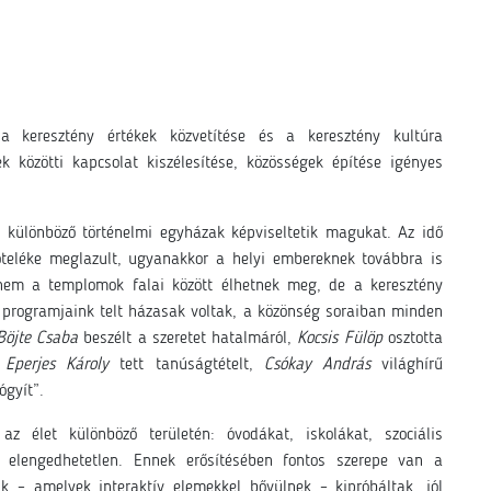
 a keresztény értékek közvetítése és a keresztény kultúra
k közötti kapcsolat kiszélesítése, közösségek építése igényes
különböző történelmi egyházak képviseltetik magukat. Az idő
köteléke meglazult, ugyanakkor a helyi embereknek továbbra is
 nem a templomok falai között élhetnek meg, de a keresztény
 programjaink telt házasak voltak, a közönség soraiban minden
Böjte Csaba
beszélt a szeretet hatalmáról,
Kocsis Fülöp
osztotta
,
Eperjes Károly
tett tanúságtételt,
Csókay András
világhírű
 gyógyít”.
z élet különböző területén: óvodákat, iskolákat, szociális
 elengedhetetlen. Ennek erősítésében fontos szerepe van a
ink – amelyek interaktív elemekkel bővülnek
–
kipróbáltak, jól