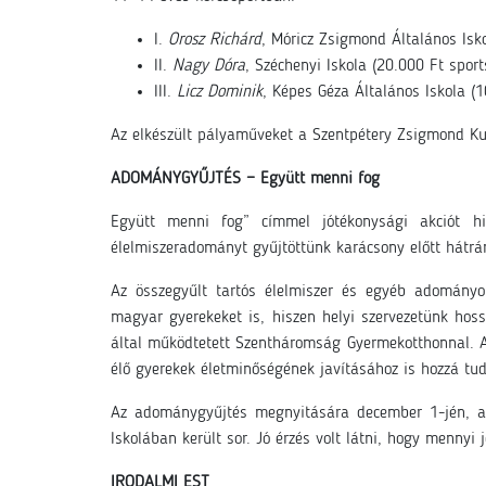
I.
Orosz Richárd
, Móricz Zsigmond Általános Isko
II.
Nagy Dóra
, Széchenyi Iskola (20.000 Ft sport
III.
Licz Dominik
, Képes Géza Általános Iskola (1
Az elkészült pályaműveket a Szentpétery Zsigmond Kult
ADOMÁNYGYŰJTÉS − Együtt menni fog
Együtt menni fog” címmel jótékonysági akciót hir
élelmiszeradományt gyűjtöttünk karácsony előtt hátrá
Az összegyűlt tartós élelmiszer és egyéb adományok
magyar gyerekeket is, hiszen helyi szervezetünk hoss
által működtetett Szentháromság Gyermekotthonnal. A
élő gyerekek életminőségének javításához is hozzá tud
Az adománygyűjtés megnyitására december 1-jén, a
Iskolában került sor. Jó érzés volt látni, hogy menny
IRODALMI EST