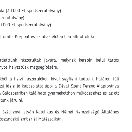
la (30.000 Ft sportszerutalvány)
szerutalvány)
0.000 Ft sportszerutalvány)
urális Központ és színház előterében állítottuk ki.
detttünk rászorultak javára, melynek keretén belül tartós
nyos helyzetűek megsegítésére.
ból a helyi rászorulókon kívül segíteni tudtunk határon túli
zú ideje jó kapcsolatot ápol a Dévai Szent Ferenc Alapítványa
 Gálospetriben található gyermekotthon működéséhez és az ott
tunk járulni.
 Széchenyi István Katolikus és Német Nemzetiségű Általános
i jószándékú ember él Mátészalkán.