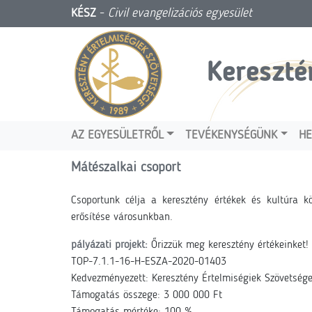
KÉSZ
-
Civil evangelizációs egyesület
Kereszté
AZ EGYESÜLETRŐL
TEVÉKENYSÉGÜNK
HE
Mátészalkai csoport
Csoportunk célja a keresztény értékek és kultúra k
erősítése városunkban.
pályázati projekt:
Őrizzük meg keresztény értékeinket!
TOP-7.1.1-16-H-ESZA-2020-01403
Kedvezményezett: Keresztény Értelmiségiek Szövetség
Támogatás összege: 3 000 000 Ft