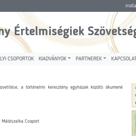
irod
ny Értelmiségiek Szövetsé
LYI CSOPORTOK
KIADVÁNYOK
PARTNEREK
KAPCSOLA
özvetítése, a történelmi keresztény egyházak közötti ökumené
e Mátészalka Csoport