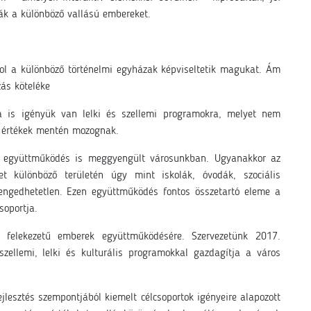
ák a különböző vallású embereket.
l a különböző történelmi egyházak képviseltetik magukat. Ám
zás köteléke
a is igényük van lelki és szellemi programokra, melyet nem
y értékek mentén mozognak.
ti együttműködés is meggyengült városunkban. Ugyanakkor az
t különböző területén úgy mint iskolák, óvodák, szociális
engedhetetlen. Ezen együttműködés fontos összetartó eleme a
soportja.
ő felekezetű emberek együttműködésére. Szervezetünk 2017.
zellemi, lelki és kulturális programokkal gazdagítja a város
jlesztés szempontjából kiemelt célcsoportok igényeire alapozott