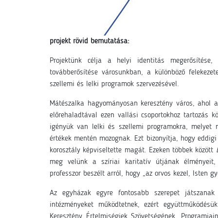
projekt rövid bemutatása:
Projektünk célja a helyi identitás megerősítése,
továbberősítése városunkban, a különböző felekezete
szellemi és lelki programok szervezésével.
Mátészalka hagyományosan keresztény város, ahol a 
előrehaladtával ezen vallási csoportokhoz tartozás 
igényük van lelki és szellemi programokra, melyet
értékek mentén mozognak. Ezt bizonyítja, hogy eddigi
korosztály képviseltette magát. Ezeken többek között
meg velünk a szíriai karitatív útjának élményeit
professzor beszélt arról, hogy „az orvos kezel, Isten
Az egyházak egyre fontosabb szerepet játszanak a
intézményeket működtetnek, ezért együttműködésük
Keresztény Értelmiségiek Szövetségének. Programja