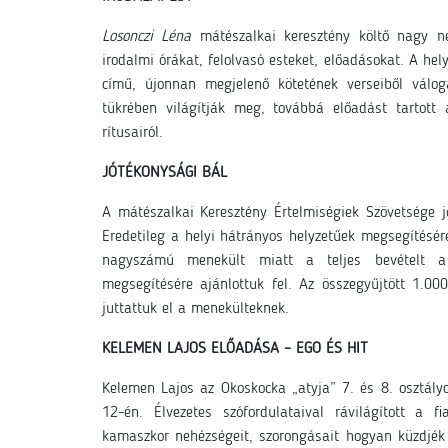
Losonczi Léna
mátészalkai keresztény költő nagy né
irodalmi órákat, felolvasó esteket, előadásokat. A he
című, újonnan megjelenő kötetének verseiből válog
tükrében világítják meg, továbbá előadást tartott
rítusairól.
JÓTÉKONYSÁGI BÁL
A mátészalkai Keresztény Értelmiségiek Szövetsége 
Eredetileg a helyi hátrányos helyzetűek megsegítésére
nagyszámú menekült miatt a teljes bevételt a h
megsegítésére ajánlottuk fel. Az összegyűjtött 1.0
juttattuk el a menekülteknek.
KELEMEN LAJOS ELŐADÁSA – EGO ÉS HIT
Kelemen Lajos az Okoskocka „atyja” 7. és 8. osztály
12-én. Élvezetes szófordulataival rávilágított a
kamaszkor nehézségeit, szorongásait hogyan küzdjék 