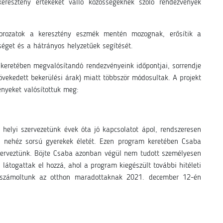
eresztény értékeket valló közösségeknek szóló rendezvények
sorozatok a keresztény eszmék mentén mozognak, erősítik a
séget és a hátrányos helyzetűek segítését.
 keretében megvalósítandó rendezvényeink időpontjai, sorrendje
vekedett bekerülési árak) miatt többször módosultak. A projekt
ényeket valósítottuk meg:
helyi szervezetünk évek óta jó kapcsolatot ápol, rendszeresen
a nehéz sorsú gyerekek életét. Ezen program keretében Csaba
zerveztünk. Böjte Csaba azonban végül nem tudott személyesen
i látogattak el hozzá, ahol a program kiegészült további hitéleti
 beszámoltunk az otthon maradottaknak 2021. december 12-én