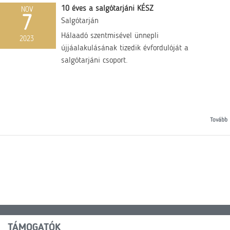
10 éves a salgótarjáni KÉSZ
NOV
7
Salgótarján
Hálaadó szentmisével ünnepli
2023
újjáalakulásának tizedik évfordulóját a
salgótarjáni csoport.
Tovább
TÁMOGATÓK