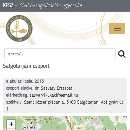
KÉSZ
-
Civil evangelizációs egyesület
Salgótarjáni csoport
alakulás ideje:
2013
csoport elnöke: d
r. Sasváry Erzsébet
elérhetőség:
sasvary[kukac]freemail.hu
székhely:
Szent József plébánia, 3100 Salgótarján, Acélgyári út
1.
+