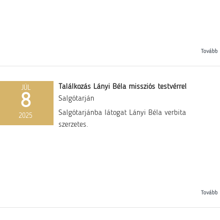
Tovább
Találkozás Lányi Béla missziós testvérrel
JÚL
8
Salgótarján
Salgótarjánba látogat Lányi Béla verbita
2025
szerzetes.
Tovább