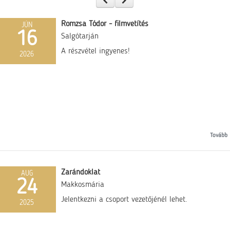
Romzsa Tódor - filmvetítés
JÚN
16
Salgótarján
A részvétel ingyenes!
2026
Tovább
Zarándoklat
AUG
24
Makkosmária
Jelentkezni a csoport vezetőjénél lehet.
2025