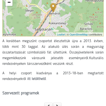
−
Leaflet
| ©
OpenStreetMap
contributors
A korábban megszűnt csoportot élesztettük újra a 2013. évben,
több mint 30 taggal. Az alakuló ülés során a magyarság
összetartozását szimbolizáló fát ültettünk. Összejöveteleink során
megemlékezünk városunk jelesebb eseményeiről.Kulturális
rendezvényeken társszervezőként veszünk részt.
A helyi csoport kiadványa a 2013–18-ban megtartott
rendezvényekről
itt letölthető
.
Szervezett programok