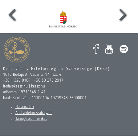
Keresztény Értelmiségiek Szövetsége (KÉSZ)
1016 Budapest, Aladár u. 17. fszt. 4.
+36 1 328 0164 | +36 30 275 2917
iroda@keesz.hu | keesz.hu
adószám: 19719548-1-41
bankszámlaszám: 11100104-19719548-36000001
Határozatok
Adatvédelmi szabályzat
Támogasson minket