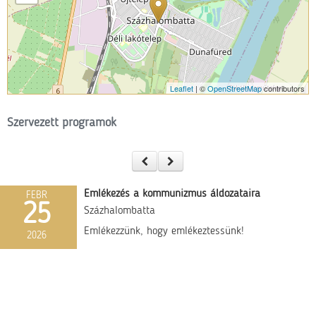
Leaflet
| ©
OpenStreetMap
contributors
Szervezett programok
Emlékezés a kommunizmus áldozataira
FEBR
25
Százhalombatta
Emlékezzünk, hogy emlékeztessünk!
2026