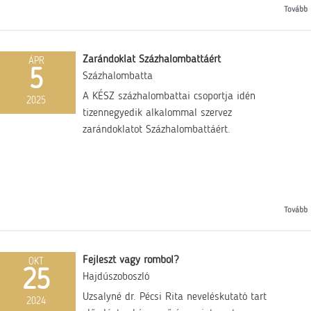
Tovább
Zarándoklat Százhalombattáért
ÁPR
5
Százhalombatta
A KÉSZ százhalombattai csoportja idén
2025
tizennegyedik alkalommal szervez
zarándoklatot Százhalombattáért.
Tovább
Fejleszt vagy rombol?
OKT
25
Hajdúszoboszló
Uzsalyné dr. Pécsi Rita neveléskutató tart
2024