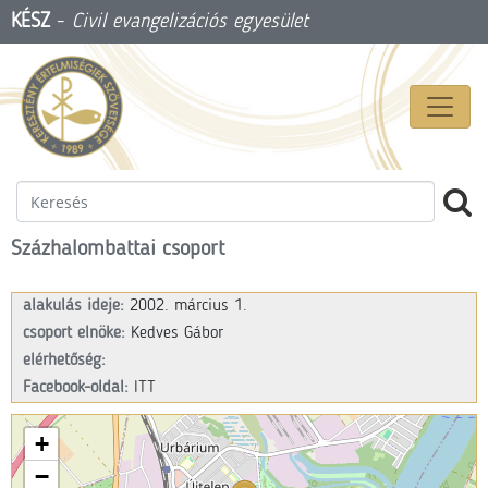
KÉSZ
-
Civil evangelizációs egyesület
Százhalombattai csoport
alakulás ideje:
2002. március 1.
csoport elnöke:
Kedves Gábor
elérhetőség:
Facebook-oldal:
ITT
+
−