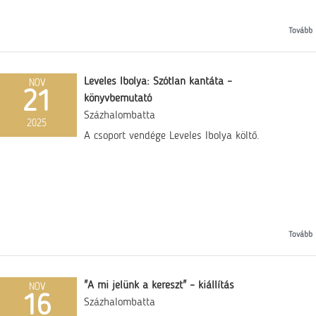
Tovább
Leveles Ibolya: Szótlan kantáta –
NOV
21
könyvbemutató
Százhalombatta
2025
A csoport vendége Leveles Ibolya költő.
Tovább
"A mi jelünk a kereszt" – kiállítás
NOV
16
Százhalombatta