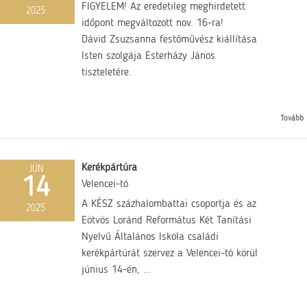
FIGYELEM! Az eredetileg meghirdetett
2025
időpont megváltozott nov. 16-ra!
Dávid Zsuzsanna festőművész kiállítása
Isten szolgája Esterházy János
tiszteletére.
Tovább
Kerékpártúra
JÚN
14
Velencei-tó
A KÉSZ százhalombattai csoportja és az
2025
Eötvös Loránd Református Két Tanítási
Nyelvű Általános Iskola családi
kerékpártúrát szervez a Velencei-tó körül
június 14-én, ...