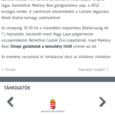
tagja, koncelebrál
Makláry Ákos
görögkatolikus pap, a KÉSZ
országos elnöke. A szentmisén közreműködik a Cantate Vegyeskar
Kenéz András
karnagy vezényletével.
Az ünnepség 18.30-tól a művelődési központban (Köztársaság tér
7.) folytatódik: köszöntőt mond
Nagy Lajos
polgármester,
visszaemlékezik
Némethné Csubák Éva
csoportelnök, majd Makláry
Ákos
Ünnepi gondolatok a keresztény hitről
címmel ad elő.
Az esemény vacsorával és tortázással zárul az általános iskolában.
< Vissza
Szervező csoport >
TÁMOGATÓK