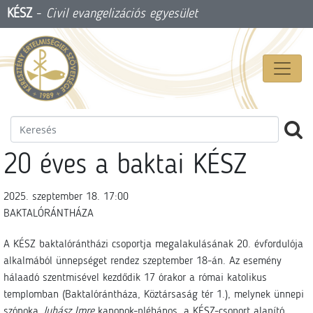
KÉSZ
-
Civil evangelizációs egyesület
20 éves a baktai KÉSZ
2025. szeptember 18. 17:00
BAKTALÓRÁNTHÁZA
A KÉSZ baktalórántházi csoportja megalakulásának 20. évfordulója
alkalmából ünnepséget rendez szeptember 18-án. Az esemény
hálaadó szentmisével kezdődik 17 órakor a római katolikus
templomban (Baktalórántháza, Köztársaság tér 1.), melynek ünnepi
szónoka
Juhász Imre
kanonok-plébános, a KÉSZ-csoport alapító