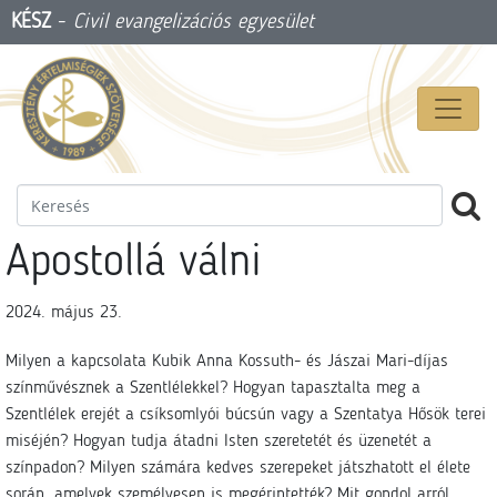
KÉSZ
-
Civil evangelizációs egyesület
Apostollá válni
2024. május 23.
Milyen a kapcsolata Kubik Anna Kossuth- és Jászai Mari-díjas
színművésznek a Szentlélekkel? Hogyan tapasztalta meg a
Szentlélek erejét a csíksomlyói búcsún vagy a Szentatya Hősök terei
miséjén? Hogyan tudja átadni Isten szeretetét és üzenetét a
színpadon? Milyen számára kedves szerepeket játszhatott el élete
során, amelyek személyesen is megérintették? Mit gondol arról,