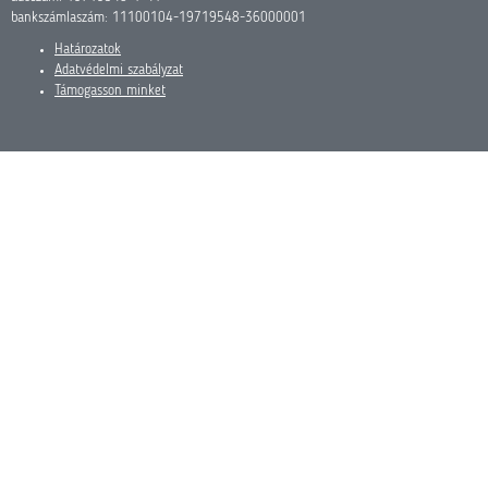
bankszámlaszám: 11100104-19719548-36000001
Határozatok
Adatvédelmi szabályzat
Támogasson minket