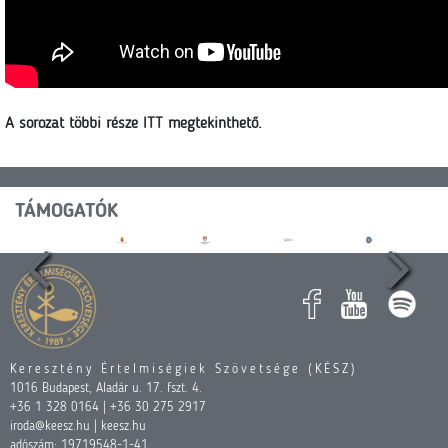
A sorozat többi része
ITT
megtekinthető.
TÁMOGATÓK
Keresztény Értelmiségiek Szövetsége (KÉSZ)
1016 Budapest, Aladár u. 17. fszt. 4.
+36 1 328 0164 | +36 30 275 2917
iroda@keesz.hu | keesz.hu
adószám: 19719548-1-41