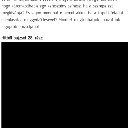
hogy káromkodhat-e egy keresztény színész, ha a szerepe ezt
megkívánja? És vajon mondhat-e nemet akkor, ha a kapott feladat
ellenkezik a meggyőződésével? Mindezt megtudhatjuk sorozatunk
legújabb epizódjából.
Hitből pajzsot 28. rész: