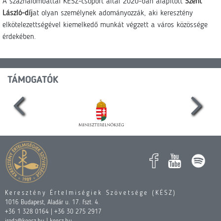
A százhalombattai KÉSZ-csoport által 2020-ban alapított
Szent
László-díj
at olyan személynek adományozzák, aki keresztény
elkötelezettségével kiemelkedő munkát végzett a város közössége
érdekében.
TÁMOGATÓK
Keresztény Értelmiségiek Szövetsége (KÉSZ)
1016 Budapest, Aladár u. 17. fszt. 4.
+36 1 328 0164 | +36 30 275 2917