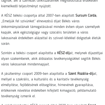
tagnak, aki a szervezet célkitűzéseinek megvalósítása érdekében
kiemelkedő teljesítményt nyújtott.
A KÉSZ békési csoportja által 2007-ben alapított
Sursum Corda
,
„Emeljük fel szívünket” elnevezésű díjat Békés város
önkormányzatának támogatásával minden évben olyan személyek
kapják, akik egészségügyi vagy szociális területen a város
lakosainak érdekében alázattal és szívvel-lélekkel dolgoztak életük
során.
Szintén a békési csoport alapította a
KÉSZ-díj
at, melynek díjazottjai
olyan szakemberek, akik áldozatos tevékenységükkel segítik Békés
város lakosainak mindennapjait.
A jászberényi csoport 2009-ben alapította a
Szent Rozália-díj
at,
mellyel a szakrális, a kulturális és a karitatív tevékenység
elmélyítése, fejlődésének elősegítése, hírnevének gyarapítása,
értékeinek növelése érdekében kifejtett kimagasló, példamutató
tevékenység ismerik el.