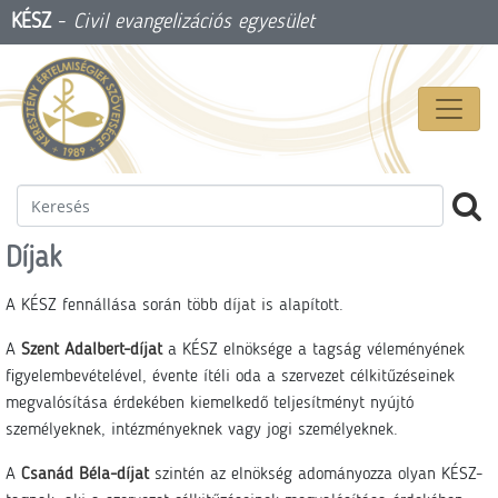
KÉSZ
-
Civil evangelizációs egyesület
Díjak
A KÉSZ fennállása során több díjat is alapított.
A
Szent Adalbert-díjat
a KÉSZ elnöksége a tagság véleményének
figyelembevételével, évente ítéli oda a szervezet célkitűzéseinek
megvalósítása érdekében kiemelkedő teljesítményt nyújtó
személyeknek, intézményeknek vagy jogi személyeknek.
A
Csanád Béla-díjat
szintén az elnökség adományozza olyan KÉSZ-