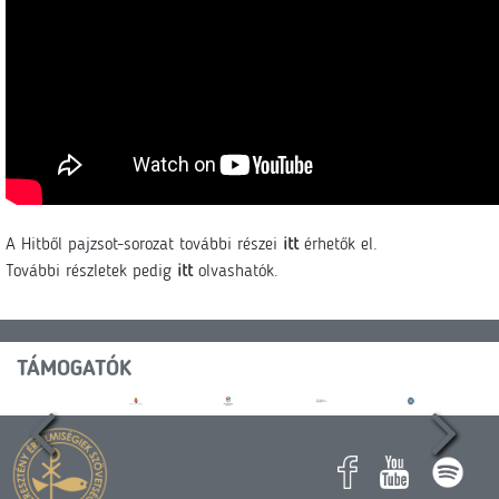
A Hitből pajzsot-sorozat további részei
itt
érhetők el.
További részletek pedig
itt
olvashatók.
TÁMOGATÓK