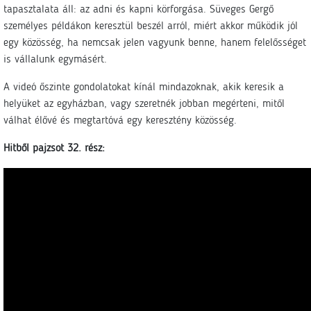
tapasztalata áll: az adni és kapni körforgása. Süveges Gergő
személyes példákon keresztül beszél arról, miért akkor működik jól
egy közösség, ha nemcsak jelen vagyunk benne, hanem felelősséget
is vállalunk egymásért.
A videó őszinte gondolatokat kínál mindazoknak, akik keresik a
helyüket az egyházban, vagy szeretnék jobban megérteni, mitől
válhat élővé és megtartóvá egy keresztény közösség.
Hitből pajzsot 32. rész: