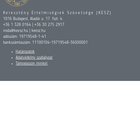
Keresztény Értelmiségiek Szövetsége (KÉSZ)
1016 Budapest, Aladár u. 17. fszt. 4.
+36 1 328 0164 | +36 30 275 2917
iroda@keesz.hu | keesz.hu
adószám: 19719548-1-41
bankszámlaszám: 11100104-19719548-36000001
Határozatok
Adatvédelmi szabályzat
Támogasson minket