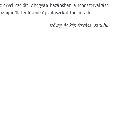
 évvel ezelőtt. Ahogyan hazánkban a rendszerváltást
z új idők kérdéseire új válaszokat tudjon adni.
szöveg és kép forrása: zaol.hu