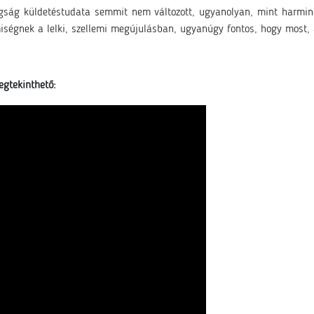
gság küldetéstudata semmit nem változott, ugyanolyan, mint harminc
miségnek a lelki, szellemi megújulásban, ugyanúgy fontos, hogy most, a
egtekinthető: