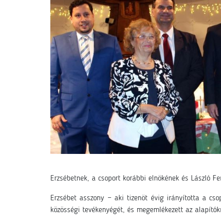
Erzsébetnek, a csoport korábbi elnökének és László Fe
Erzsébet asszony − aki tizenöt évig irányította a cs
közösségi tevékenyégét, és megemlékezett az alapítókró