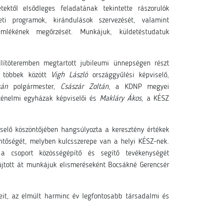
tektől elsődleges feladatának tekintette rászorulók
leti programok, kirándulások szervezését, valamint
emlékének megőrzését. Munkájuk, küldetéstudatuk
lítóteremben megtartott jubileumi ünnepségen részt
, többek között
Vigh László
országgyűlési képviselő,
tán
polgármester,
Császár Zoltán
, a KDNP megyei
ténelmi egyházak képviselői és
Makláry Ákos
, a KÉSZ
iselő köszöntőjében hangsúlyozta a keresztény értékek
tőségét, melyben kulcsszerepe van a helyi KÉSZ-nek.
 a csoport közösségépítő és segítő tevékenységét
yújtott át munkájuk elismeréseként Bocsákné Gerencsér
yeit, az elmúlt harminc év legfontosabb társadalmi és