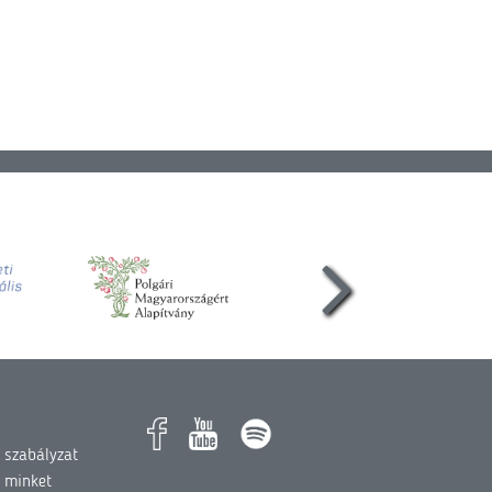
 szabályzat
 minket