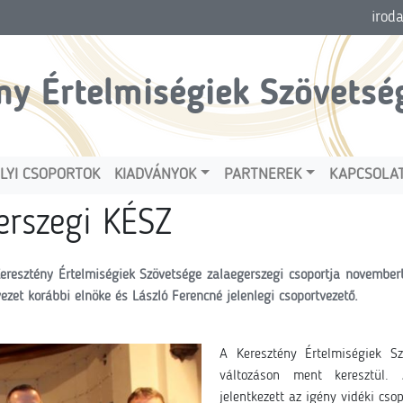
irod
ny Értelmiségiek Szövetsé
LYI CSOPORTOK
KIADVÁNYOK
PARTNEREK
KAPCSOLA
erszegi KÉSZ
eresztény Értelmiségiek Szövetsége zalaegerszegi csoportja novemberb
ezet korábbi elnöke és László Ferencné jelenlegi csoportvezető.
A Keresztény Értelmiségiek Sz
változáson ment keresztül.
jelentkezett az igény vidéki cs