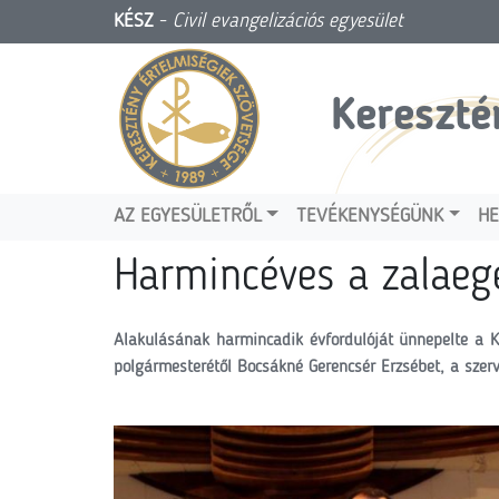
KÉSZ
-
Civil evangelizációs egyesület
Kereszté
AZ EGYESÜLETRŐL
TEVÉKENYSÉGÜNK
HE
Harmincéves a zalaeg
Alakulásának harmincadik évfordulóját ünnepelte a K
polgármesterétől Bocsákné Gerencsér Erzsébet, a szerv