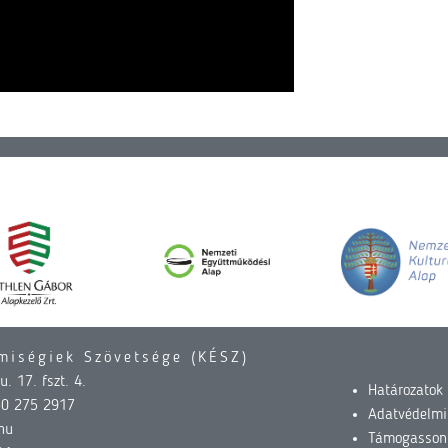
miségiek Szövetsége (KÉSZ)
. 17. fszt. 4.
Határozatok
30 275 2917
Adatvédelmi
hu
Támogasson