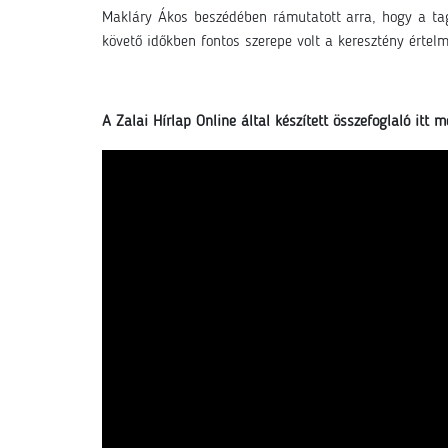
Makláry Ákos beszédében rámutatott arra, hogy a ta
követő időkben fontos szerepe volt a keresztény értel
A Zalai Hírlap Online által készített összefoglaló itt m