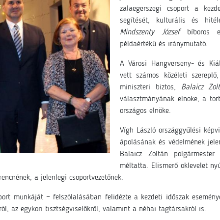
zalaegerszegi csoport a kezde
segítését, kulturális és hité
Mindszenty József
bíboros 
példaértékű és iránymutató.
A Városi Hangverseny- és Kiál
vett számos közéleti szereplő
miniszteri biztos,
Balaicz Zol
választmányának elnöke, a tör
országos elnöke.
Vígh László országgyűlési képv
ápolásának és védelmének jelen
Balaicz Zoltán polgármester
méltatta. Elismerő oklevelet n
rencnének, a jelenlegi csoportvezetőnek.
oport munkáját − felszólalásában felidézte a kezdeti időszak esemén
l, az egykori tisztségviselőkről, valamint a néhai tagtársakról is.