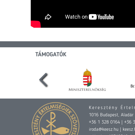
TÁMOGATÓK
Keresztény Értel
1016 Budapest, Aladár u
+36 1 328 0164 | +36 
iroda@keesz.hu | keesz.