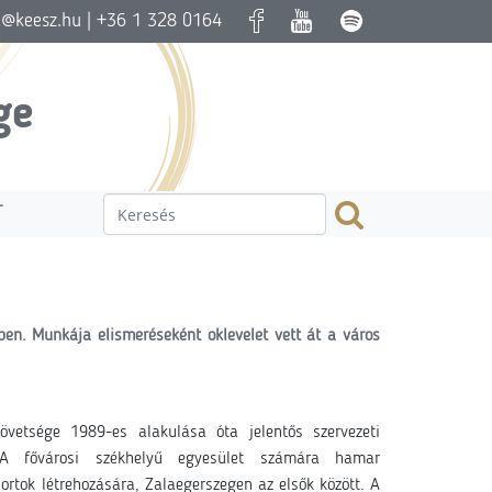
a@keesz.hu
| +36 1 328 0164
ge
T
en. Munkája elismeréseként oklevelet vett át a város
övetsége 1989-es alakulása óta jelentős szervezeti
 A fővárosi székhelyű egyesület számára hamar
oportok létrehozására, Zalaegerszegen
az elsők között
. A