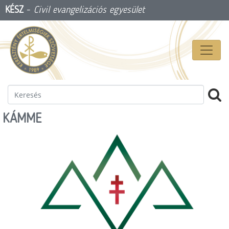
KÉSZ
-
Civil evangelizációs egyesület
KÁMME