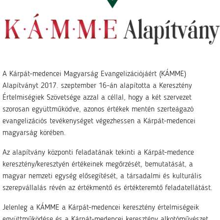
A Kárpát-medencei Magyarság Evangelizációjáért (KÁMME)
Alapítványt 2017. szeptember 16-án alapította a Keresztény
Értelmiségiek Szövetsége azzal a céllal, hogy a két szervezet
szorosan együttműködve, azonos értékek mentén szerteágazó
evangelizációs tevékenységet végezhessen a Kárpát-medencei
magyarság körében.
Az alapítvány központi feladatának tekinti a Kárpát-medence
keresztény/keresztyén értékeinek megőrzését, bemutatását, a
magyar nemzeti egység elősegítését, a társadalmi és kulturális
szerepvállalás révén az értékmentő és értékteremtő feladatellátást.
Jelenleg a KÁMME a Kárpát-medencei keresztény értelmiségeik
együttműködése és a Kárpát-medencei keresztény alkotóművészet