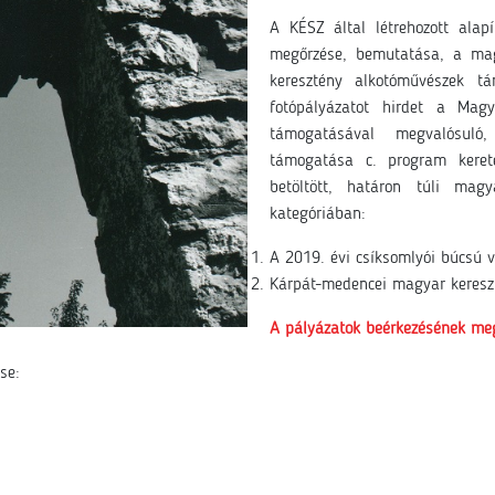
A KÉSZ által létrehozott alap
megőrzése, bemutatása, a mag
keresztény alkotóművészek 
fotópályázatot hirdet a Mag
támogatásával megvalósuló
támogatása c. program keret
betöltött, határon túli mag
kategóriában:
A 2019. évi csíksomlyói búcsú 
Kárpát-medencei magyar keresz
A pályázatok beérkezésének megh
se: