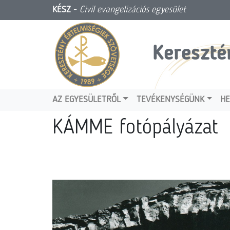
KÉSZ
-
Civil evangelizációs egyesület
Kereszté
AZ EGYESÜLETRŐL
TEVÉKENYSÉGÜNK
HE
KÁMME fotópályázat