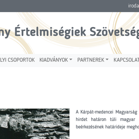
irod
ny Értelmiségiek Szövetsé
LYI CSOPORTOK
KIADVÁNYOK
PARTNEREK
KAPCSOLA
A Kárpát-medencei Magyarság E
hirdet határon túli magyar 
beérkezésének határideje megho