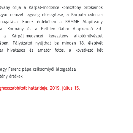
ítvány célja a Kárpát-medence keresztény értékeinek
yar nemzeti egység elősegítése, a Kárpát-medencei
támogatása. Ennek érdekében a KÁMME Alapítvány
yar Kormány és a Bethlen Gábor Alapkezelő Zrt.
, a Kárpát-medencei keresztény alkotóművészet
ében. Pályázatot nyújthat be minden 18. életévét
yar hivatásos és amatőr fotós, a következő két
vagy Ferenc pápa csíksomlyói látogatása
tény értékek
osszabbított határideje: 2019. július 15.