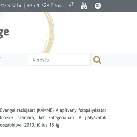
a@keesz.hu
| +36 1 328 0164
ge
T
vangelizációjáért (KÁMME) Alapítvány fotópályázatot
fotósok számára, két kategóriában. A pályázatok
sszabbítva: 2019. július 15-ig!