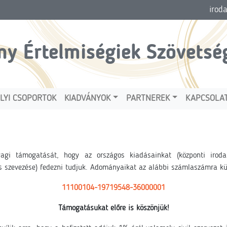
irod
ny Értelmiségiek Szövetsé
LYI CSOPORTOK
KIADVÁNYOK
PARTNEREK
KAPCSOLA
yagi támogatását, hogy az országos kiadásainkat (központi iroda 
s szevezése) fedezni tudjuk. Adományaikat az alábbi számlaszámra kü
11100104-19719548-36000001
Támogatásukat előre is köszönjük!