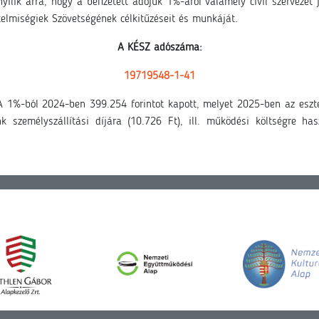
ílik arra, hogy a befizetett adójuk 1%-áról valamely civil szervezet 
elmiségiek Szövetségének célkitűzéseit és munkáját.
A KÉSZ adószáma:
19719548-1-41
 1%-ból 2024-ben 399.254 forintot kapott, melyet 2025-ben az eszte
k személyszállítási díjára (10.726 Ft), ill. működési költségre has