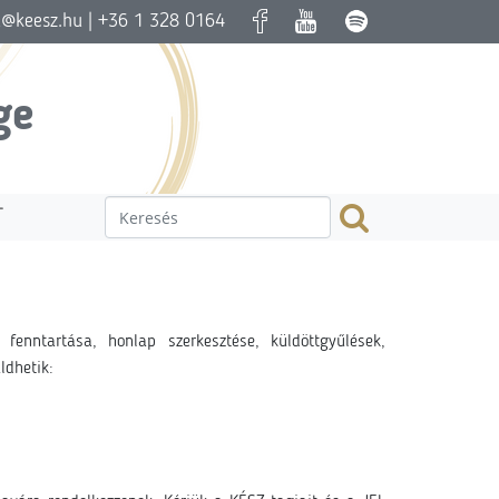
a@keesz.hu
| +36 1 328 0164
ge
T
fenntartása, honlap szerkesztése, küldöttgyűlések,
ldhetik: