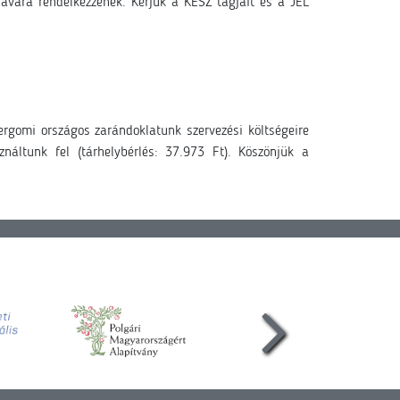
javára rendelkezzenek. Kérjük a KÉSZ tagjait és a JEL
rgomi országos zarándoklatunk szervezési költségeire
ználtunk fel (tárhelybérlés: 37.973 Ft).
Köszönjük a