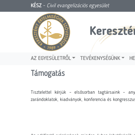
KÉSZ
-
Civil evangelizációs egyesület
Kereszté
AZ EGYESÜLETRŐL
TEVÉKENYSÉGÜNK
HE
Támogatás
Tisztelettel kérjük – elsősorban tagtársaink – an
zarándoklatok, kiadványok, konferencia és kongresszu