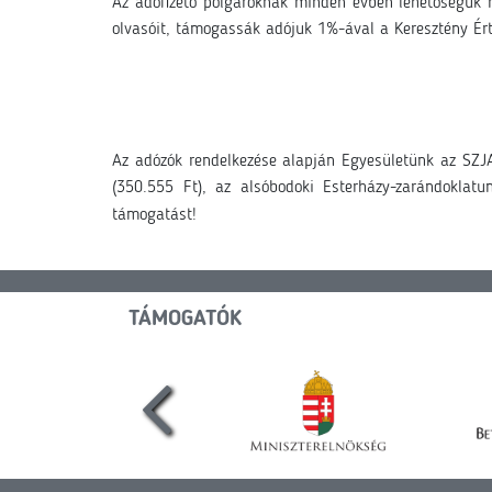
Az adófizető polgároknak minden évben lehetőségűk ny
olvasóit, támogassák adójuk 1%-ával a Keresztény Ért
Az adózók rendelkezése alapján Egyesületünk az SZJA
(350.555 Ft), az alsóbodoki Esterházy-zarándoklatun
támogatást!
TÁMOGATÓK