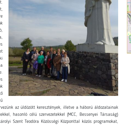
t.
t,
re
ok
ó,
a,
és
et
ki
 a
e.
és
ok
ő
gű
rvezünk az üldözött keresztények, illetve a háború áldozatainak
gekkel, hasonló célú szervezetekkel (MCC, Bessenyei Társaság)
károlyi Szent Teodóra Közösségi Központtal közös programokat,