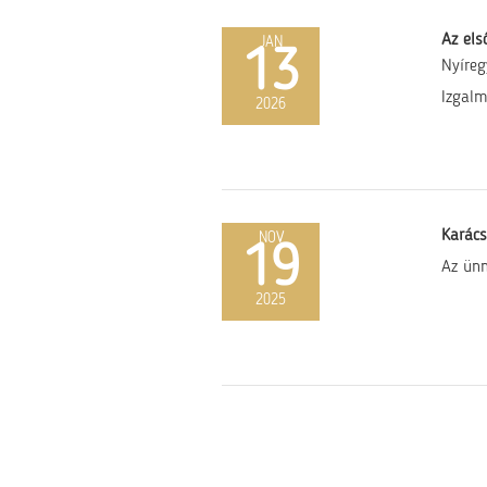
Az els
JAN
13
Nyíre
Izgalm
2026
Karác
NOV
19
Az ünn
2025