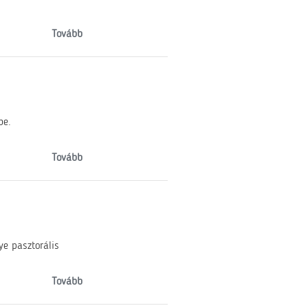
Tovább
be.
Tovább
e pasztorális
Tovább