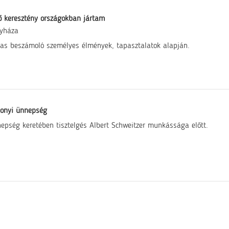
ő keresztény országokban jártam
gyháza
as beszámoló személyes élmények, tapasztalatok alapján.
sonyi ünnepség
epség keretében tisztelgés Albert Schweitzer munkássága előtt.