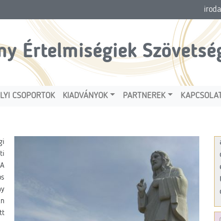
irod
ny Értelmiségiek Szövetsé
LYI CSOPORTOK
KIADVÁNYOK
PARTNEREK
KAPCSOLA
gi
ti
 A
os
ny
an
tt