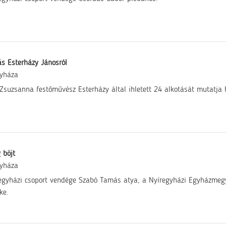
tás Esterházy Jánosról
gyháza
Zsuzsanna festőművész Esterházy által ihletett 24 alkotását mutatja 
 böjt
gyháza
egyházi csoport vendége Szabó Tamás atya, a Nyíregyházi Egyházmegy
ke.