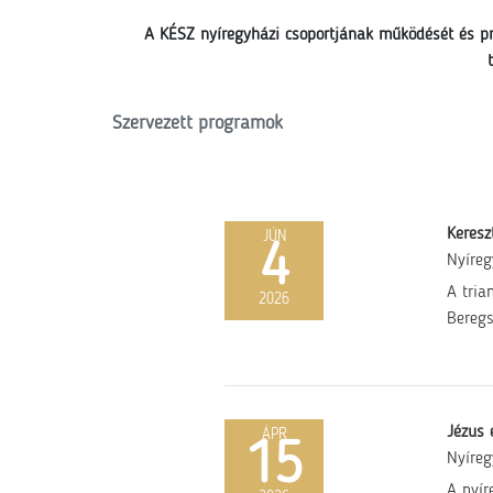
A KÉSZ nyíregyházi csoportjának működését és p
Szervezett programok
Keresz
JÚN
4
Nyíre
A tria
2026
Beregs
Jézus 
ÁPR
15
Nyíre
A nyír