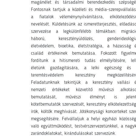
magánélet és társadalmi berendezkedés szépségé
Fontosnak tartjuk a közéleti és média-szerepvállalás
a fiatalok véleménynyilvánításra, elköteleződés
nevelését. Küldetésünk az ismeretterjesztés, előadás
szervezése a legkülönfélébb témákban: migráci
háború, keresztényüldözés, genderideológi
életvédelem, bioetika, életstratégia, a házasság 
család értékeinek bemutatása. Fokozott figyelm
fordítunk a hitismereti tudás elmélyítésére, lel
életünk gazdagítására, a lelki egészség és
teremtésvédelem keresztény megközelítésér
Feladatunknak tekintjük a keresztény vallási 
nemzeti értékeket közvetítő művészi alkotás
bemutatását, művészi élményt is jelent
kötetbemutatók szervezését, keresztény elkötelezettsé
írók, költők meghívását. Jótékonysági koncerteket sze
megsegítésére. Felvállaljuk a helyi egyházi közössé
való együttműködést, testvérszervezetünkkel, a nagy
zarándoklatokat, kirándulásokat szervezünk.