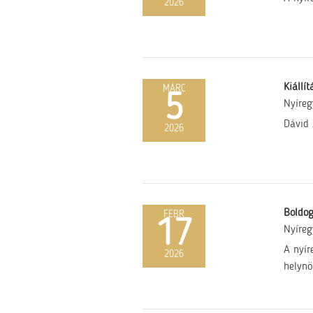
2026
Kiállí
MÁRC
5
Nyíre
Dávid 
2026
Boldog
FEBR
17
Nyíre
A nyír
2026
helynö