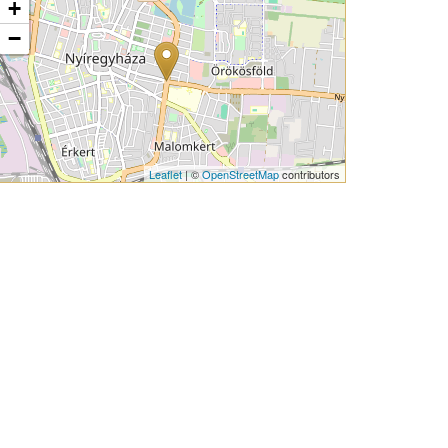
+
−
Leaflet
| ©
OpenStreetMap
contributors