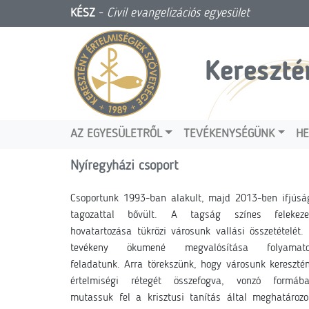
KÉSZ
-
Civil evangelizációs egyesület
Kereszté
AZ EGYESÜLETRŐL
TEVÉKENYSÉGÜNK
HE
Nyíregyházi csoport
Csoportunk 1993-ban alakult, majd 2013-ben ifjúsá
tagozattal bővült. A tagság színes felekeze
hovatartozása tükrözi városunk vallási összetételét.
tevékeny ökumené megvalósítása folyamat
feladatunk. Arra törekszünk, hogy városunk kereszté
értelmiségi rétegét összefogva, vonzó formáb
mutassuk fel a krisztusi tanítás által meghatározo