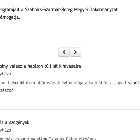
rogramjait a Szabolcs-Szatmár-Bereg Megyei Önkormányzat
támogatja.
tény válasz a határon túli lét kihívásaira
gyháza
noni békediktátum aláírásának évfordulója alkalmából a csoport vend
zászból.
és a szegények
gyháza
egyházi csoport vendége Csordás Gábor plébános.