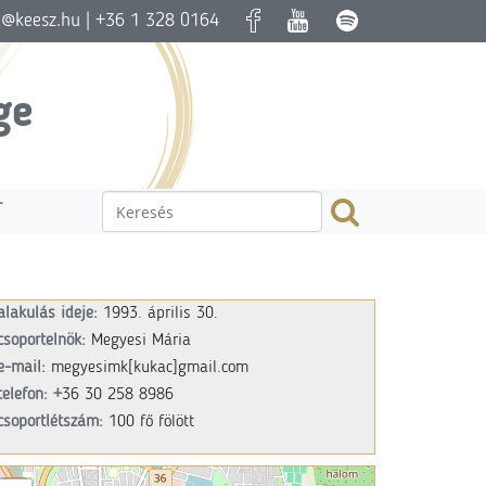
a@keesz.hu
| +36 1 328 0164
ge
T
alakulás ideje:
1993. április 30.
csoportelnök:
Megyesi Mária
e-mail:
megyesimk[kukac]gmail.com
telefon: +
36 30 258 8986
csoportlétszám:
100 fő fölött