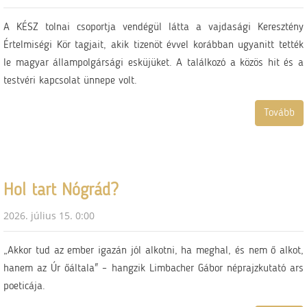
A KÉSZ tolnai csoportja vendégül látta a vajdasági Keresztény
Értelmiségi Kör tagjait, akik tizenöt évvel korábban ugyanitt tették
le magyar állampolgársági esküjüket. A találkozó a közös hit és a
testvéri kapcsolat ünnepe volt.
Tovább
Hol tart Nógrád?
2026. július 15. 0:00
„Akkor tud az ember igazán jól alkotni, ha meghal, és nem ő alkot,
hanem az Úr őáltala" – hangzik Limbacher Gábor néprajzkutató ars
poeticája.