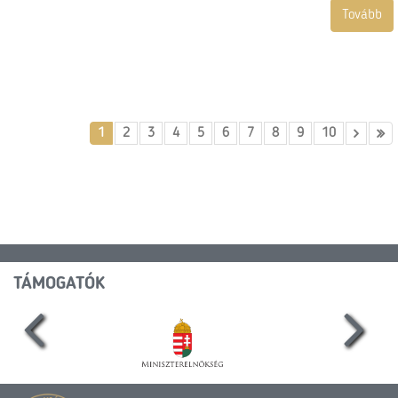
Tovább
1
2
3
4
5
6
7
8
9
10
TÁMOGATÓK