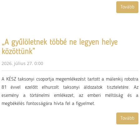
Tovább
„A gyűlöletnek többé ne legyen helye
közöttünk”
2026. július 27. 0:00
A KÉSZ taksonyi csoportja megemlékezést tartott a málenkij robotra
81 évvel ezelőtt elhurcolt taksonyi áldozatok tiszteletére. Az
esemény a történelmi emlékezet, az emberi méltóság és a
megbékélés fontosságára hívta fel a figyelmet.
Tovább