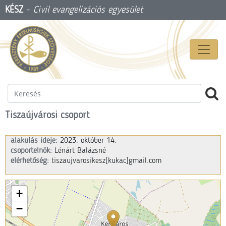
KÉSZ
-
Civil evangelizációs egyesület
Tiszaújvárosi csoport
alakulás ideje:
2023. október 14.
csoportelnök:
Lénárt Balázsné
elérhetőség:
tiszaujvarosikesz[kukac]gmail.com
+
−