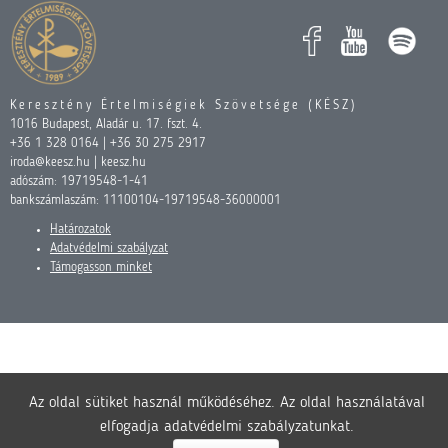
Keresztény Értelmiségiek Szövetsége (KÉSZ)
1016 Budapest, Aladár u. 17. fszt. 4.
+36 1 328 0164 | +36 30 275 2917
iroda@keesz.hu | keesz.hu
adószám: 19719548-1-41
bankszámlaszám: 11100104-19719548-36000001
Határozatok
Adatvédelmi szabályzat
Támogasson minket
Az oldal sütiket használ működéséhez. Az oldal használatával
elfogadja adatvédelmi szabályzatunkat.