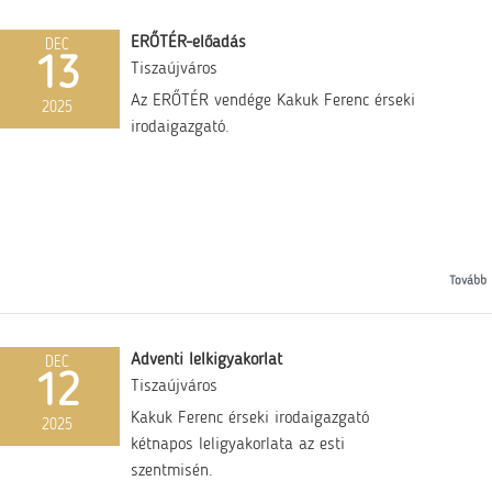
ERŐTÉR-előadás
DEC
13
Tiszaújváros
Az ERŐTÉR vendége Kakuk Ferenc érseki
2025
irodaigazgató.
Tovább
Adventi lelkigyakorlat
DEC
12
Tiszaújváros
Kakuk Ferenc érseki irodaigazgató
2025
kétnapos leligyakorlata az esti
szentmisén.