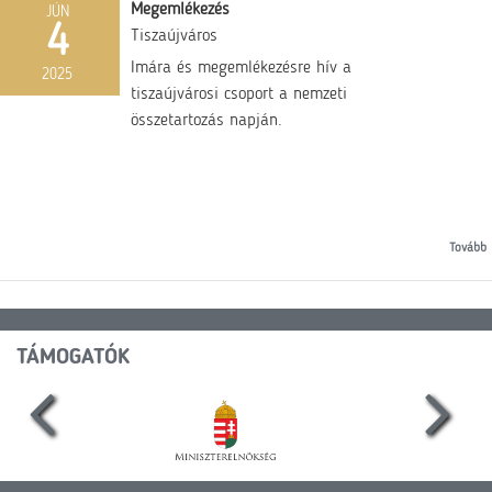
Megemlékezés
JÚN
4
Tiszaújváros
Imára és megemlékezésre hív a
2025
tiszaújvárosi csoport a nemzeti
összetartozás napján.
Tovább
TÁMOGATÓK