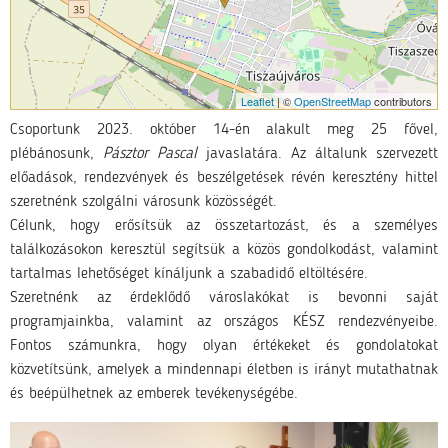
Leaflet
| ©
OpenStreetMap
contributors
Csoportunk 2023. október 14-én alakult meg 25 fővel,
plébánosunk,
Pásztor Pascal
javaslatára. Az általunk szervezett
előadások, rendezvények és beszélgetések révén keresztény hittel
szeretnénk szolgálni városunk közösségét.
Célunk, hogy erősítsük az összetartozást, és a személyes
találkozásokon keresztül segítsük a közös gondolkodást, valamint
tartalmas lehetőséget kínáljunk a szabadidő eltöltésére.
Szeretnénk az érdeklődő városlakókat is bevonni saját
programjainkba, valamint az országos KÉSZ rendezvényeibe.
Fontos számunkra, hogy olyan értékeket és gondolatokat
közvetítsünk, amelyek a mindennapi életben is irányt mutathatnak
és beépülhetnek az emberek tevékenységébe.