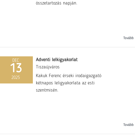
összetartozás napján.
Tovább
Adventi lelkigyakorlat
DEC
13
Tiszaújváros
Kakuk Ferenc érseki irodaigazgató
2025
kétnapos leligyakorlata az esti
szentmisén.
Tovább