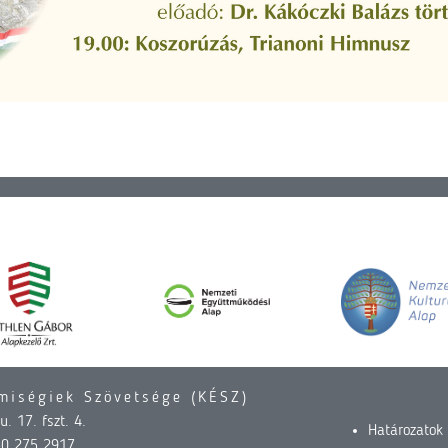
miségiek Szövetsége (KÉSZ)
. 17. fszt. 4.
Határozatok
30 275 2917