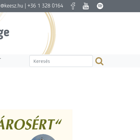
a@keesz.hu
| +36 1 328 0164
ge
T