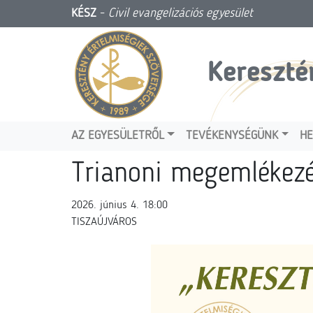
KÉSZ
-
Civil evangelizációs egyesület
Kereszté
AZ EGYESÜLETRŐL
TEVÉKENYSÉGÜNK
HE
Trianoni megemlékez
2026. június 4. 18:00
TISZAÚJVÁROS