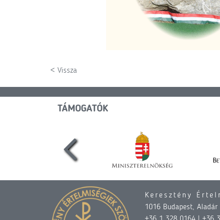
< Vissza
TÁMOGATÓK
Keresztény Értel
1016 Budapest, Aladár u
+36 1 328 0164 | +36 