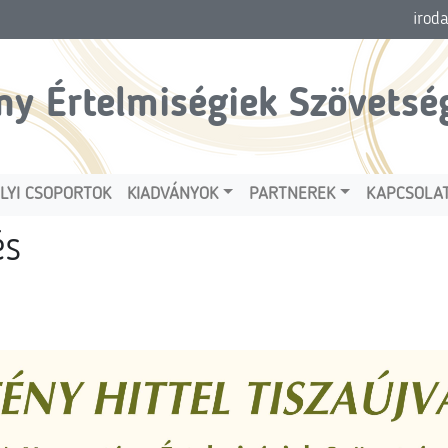
irod
ny Értelmiségiek Szövetsé
LYI CSOPORTOK
KIADVÁNYOK
PARTNEREK
KAPCSOLA
és