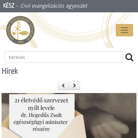
KÉSZ
-
Civil evangelizációs egyesület
Hírek