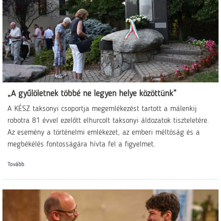
„A gyűlöletnek többé ne legyen helye közöttünk”
A KÉSZ taksonyi csoportja megemlékezést tartott a málenkij
robotra 81 évvel ezelőtt elhurcolt taksonyi áldozatok tiszteletére.
Az esemény a történelmi emlékezet, az emberi méltóság és a
megbékélés fontosságára hívta fel a figyelmet.
Tovább