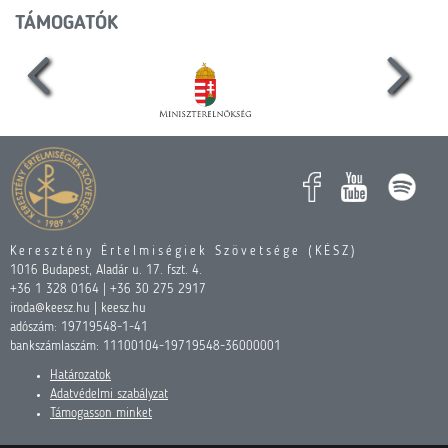
TÁMOGATÓK
Keresztény Értelmiségiek Szövetsége (KÉSZ)
1016 Budapest, Aladár u. 17. fszt. 4.
+36 1 328 0164 | +36 30 275 2917
iroda@keesz.hu | keesz.hu
adószám: 19719548-1-41
bankszámlaszám: 11100104-19719548-36000001
Határozatok
Adatvédelmi szabályzat
Támogasson minket