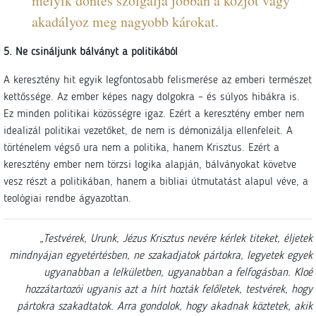
melyik döntés szolgálja jobban a közjót vagy
akadályoz meg nagyobb károkat.
5. Ne csináljunk bálványt a politikából
A keresztény hit egyik legfontosabb felismerése az emberi természet
kettőssége. Az ember képes nagy dolgokra – és súlyos hibákra is.
Ez minden politikai közösségre igaz. Ezért a keresztény ember nem
idealizál politikai vezetőket, de nem is démonizálja ellenfeleit. A
történelem végső ura nem a politika, hanem Krisztus. Ezért a
keresztény ember nem törzsi logika alapján, bálványokat követve
vesz részt a politikában, hanem a bibliai útmutatást alapul véve, a
teológiai rendbe ágyazottan.
„Testvérek, Urunk, Jézus Krisztus nevére kérlek titeket, éljetek
mindnyájan egyetértésben, ne szakadjatok pártokra, legyetek egyek
ugyanabban a lelkületben, ugyanabban a felfogásban. Kloé
hozzátartozói ugyanis azt a hírt hozták felőletek, testvérek, hogy
pártokra szakadtatok. Arra gondolok, hogy akadnak köztetek, akik