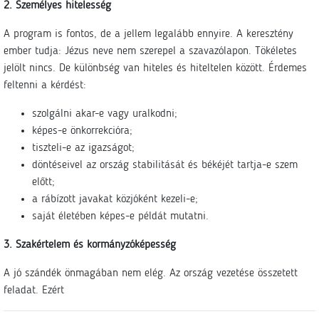
2. Személyes hitelesség
A program is fontos, de a jellem legalább ennyire. A keresztény
ember tudja: Jézus neve nem szerepel a szavazólapon. Tökéletes
jelölt nincs. De különbség van hiteles és hiteltelen között. Érdemes
feltenni a kérdést:
szolgálni akar-e vagy uralkodni;
képes-e önkorrekcióra;
tiszteli-e az igazságot;
döntéseivel az ország stabilitását és békéjét tartja-e szem
előtt;
a rábízott javakat közjóként kezeli-e;
saját életében képes-e példát mutatni.
3. Szakértelem és kormányzóképesség
A jó szándék önmagában nem elég. Az ország vezetése összetett
feladat. Ezért