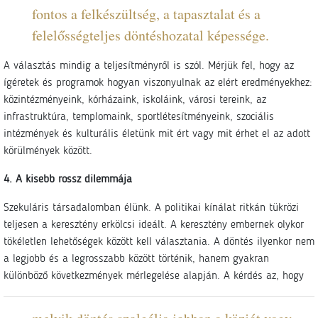
fontos a felkészültség, a tapasztalat és a
felelősségteljes döntéshozatal képessége.
A választás mindig a teljesítményről is szól. Mérjük fel, hogy az
ígéretek és programok hogyan viszonyulnak az elért eredményekhez:
közintézményeink, kórházaink, iskoláink, városi tereink, az
infrastruktúra, templomaink, sportlétesítményeink, szociális
intézmények és kulturális életünk mit ért vagy mit érhet el az adott
körülmények között.
4. A kisebb rossz dilemmája
Szekuláris társadalomban élünk. A politikai kínálat ritkán tükrözi
teljesen a keresztény erkölcsi ideált. A keresztény embernek olykor
tökéletlen lehetőségek között kell választania. A döntés ilyenkor nem
a legjobb és a legrosszabb között történik, hanem gyakran
különböző következmények mérlegelése alapján. A kérdés az, hogy