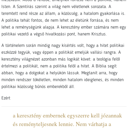
illeszkedik. Abba a rendbe, amelynek forrása nem a politika, hanem
Isten. A Szentírás szerint a világ nem véletlenek sorozata. A
teremtett rend része az állam, a közösség, a hatalom gyakorlása is.
A politika tehát fontos, de nem lehet az életünk forrása, és nem
lehet a reménységünk alapja. A keresztény ember számára nem egy
politikai vezető a végső hivatkozási pont, hanem Krisztus.
A történelem során mindig nagy kísértés volt, hogy a hitet politikai
eszközzé tegyük, vagy éppen a politikát emeljük vallási rangra. A
keresztény világnézet azonban más logikát követ: a teológia felől
értelmezi a politikát, nem a politika felől a hitet. A Biblia segít
abban, hogy a dolgokat a helyükön lássuk. Megtanít arra, hogy
minden rendszer tökéletlen, minden hatalom ideiglenes, és minden
politikai közösség bűnös emberekből áll.
Ezért
a keresztény embernek egyszerre kell józannak
és reményteljesnek lennie. Nem várhatja a