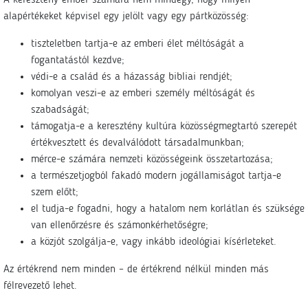
A keresztény ember számára nem mindegy, hogy milyen
alapértékeket képvisel egy jelölt vagy egy pártközösség:
tiszteletben tartja-e az emberi élet méltóságát a
fogantatástól kezdve;
védi-e a család és a házasság bibliai rendjét;
komolyan veszi-e az emberi személy méltóságát és
szabadságát;
támogatja-e a keresztény kultúra közösségmegtartó szerepét
értékvesztett és devalválódott társadalmunkban;
mérce-e számára nemzeti közösségeink összetartozása;
a természetjogból fakadó modern jogállamiságot tartja-e
szem előtt;
el tudja-e fogadni, hogy a hatalom nem korlátlan és szüksége
van ellenőrzésre és számonkérhetőségre;
a közjót szolgálja-e, vagy inkább ideológiai kísérleteket.
Az értékrend nem minden – de értékrend nélkül minden más
félrevezető lehet.