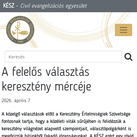
KÉSZ
-
Civil evangelizációs egyesület
A felelős választás
keresztény mércéje
2026. április 7.
A közelgő választások előtt a Keresztény Értelmiségiek Szövetsége
fontosnak tartja, hogy a közéleti viták sűrűjében is felidézzük a
keresztény világnézet alapvető szempontjait, választópolgárként is
megőrizzük hitünkből fakadó józanságunkat. A KÉSZ ezért egy rövid