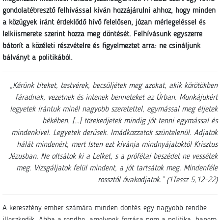
gondolatébresztő felhívással kíván hozzájárulni ahhoz, hogy minden
a közügyek iránt érdeklődő hívő felelősen, józan mérlegeléssel és
lelkiismerete szerint hozza meg döntését. Felhívásunk egyszerre
bátorít a közéleti részvételre és figyelmeztet arra: ne csináljunk
bálványt a politikából.
„Kérünk titeket, testvérek, becsüljétek meg azokat, akik körötökben
fáradnak, vezetnek és intenek benneteket az Úrban. Munkájukért
legyetek irántuk minél nagyobb szeretettel, egymással meg éljetek
békében. […] törekedjetek mindig jót tenni egymással és
mindenkivel. Legyetek derűsek. Imádkozzatok szüntelenül. Adjatok
hálát mindenért, mert Isten ezt kívánja mindnyájatoktól Krisztus
Jézusban. Ne oltsátok ki a Lelket, s a prófétai beszédet ne vessétek
meg. Vizsgáljatok felül mindent, a jót tartsátok meg. Mindenféle
rossztól óvakodjatok.” (1Tessz 5,12–22)
A keresztény ember számára minden döntés egy nagyobb rendbe