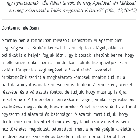
így nyilatkoznak: »Én Pállal tartok, én meg Apollóval, én Kéfással,
én meg Krisztussal.« Talán megoszlott Krisztus?” (1Kor, 12,10–13)
Döntsünk felelősen
Amennyiben a fentiekben felvázolt, keresztény világszemlélet
segítségével, a Biblián keresztül szemléljük a világot, akkor a
politikát is a helyén fogjuk látni. Így biztosak lehetünk benne, hogy
a lelkiismeretünket nem a mindenkori politikához igazítjuk. Ezért
szilárd támpontok segítségével, a Szentírásból levezetett
értékrendünk szerint a meghatározó kérdések mentén tudunk a
pártok támogatásának kérdésében is dönteni. A keresztény közéleti
részvétel és a választás fontos, de tudjuk, hogy másnap is újra
felkel a nap. A történelem nem akkor ér véget, amikor egy voksolás
eredménye megszületik, hanem amikor Krisztus visszatér. Ez a tudat
egyszerre ad alázatot és bátorságot. Alázatot, mert tudjuk, hogy
döntéseink nem tévedhetetlenek és egyik politikai választás sem
hoz tökéletes megoldást, bátorságot, mert a reménységünk, életünk
rendeződésével kapcsolatos bizodalmunk nem a politikától függ.