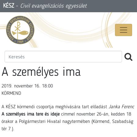
KÉSZ
-
Civil evangelizációs egyesület
A személyes ima
2019. november 16. 18:00
KÖRMEND
A KÉSZ körmendi csoportja meghívására tart előadást
Janka Ferenc
A személyes ima tere és ideje
címmel november 26-án, kedden 18
órakor a Polgármesteri Hivatal nagytermében (Körmend, Szabadság
tér 7.).