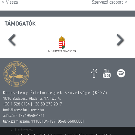
< Vissza
Szervező csoport >
TÁMOGATÓK
Keresztény Értelmiségiek Szövetsége (KÉSZ)
1016 Budapest, Aladár u. 17. fszt. 4.
+36 1 328 0164 | +36 30 275 2917
iroda@keesz.hu | keesz.hu
adószám: 19719548-1-41
bankszámlaszám: 11100104-19719548-36000001
Határozatok