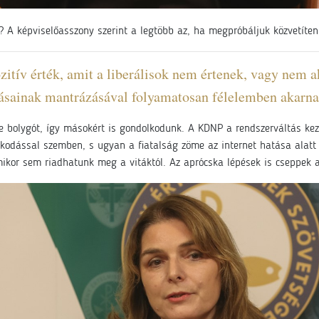
 A képviselőasszony szerint a legtöbb az, ha megpróbáljuk közvetíten
zitív érték, amit a liberálisok nem értenek, vagy nem ak
ásainak mantrázásával folyamatosan félelemben akarnak
e bolygót, így másokért is gondolkodunk. A KDNP a rendszerváltás kez
olkodással szemben, s ugyan a fiatalság zöme az internet hatása alatt 
mmikor sem riadhatunk meg a vitáktól. Az aprócska lépések is cseppek 