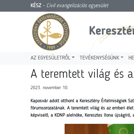
KÉSZ
-
Civil evangelizációs egyesület
Kereszté
AZ EGYESÜLETRŐL
TEVÉKENYSÉGÜNK
HE
A teremtett világ és a
2023. november 10.
Kaposvár adott otthont a Keresztény Értelmiségiek Sz
fórumsorozatának. A teremtett világ és az emberi éle
képviselő, a KDNP alelnöke, Keresztes Ilona újságíró, 