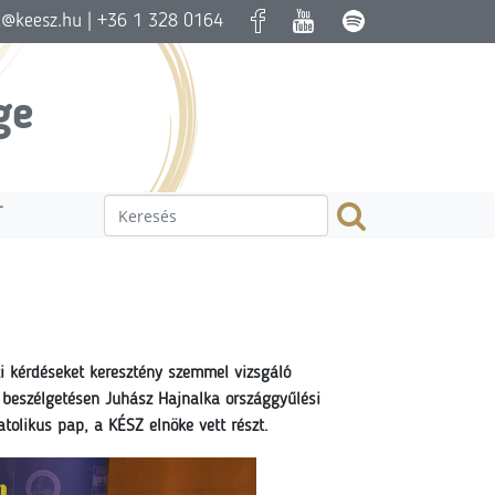
a@keesz.hu
| +36 1 328 0164
ge
T
ti kérdéseket keresztény szemmel vizsgáló
 beszélgetésen Juhász Hajnalka országgyűlési
tolikus pap, a KÉSZ elnöke vett részt.