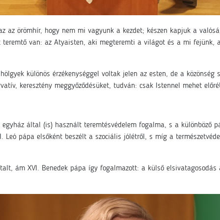
 az örömhír, hogy nem mi vagyunk a kezdet; készen kapjuk a valóság
 teremtő van: az Atyaisten, aki megteremti a világot és a mi fejünk, 
ölgyek különös érzékenységgel voltak jelen az esten, de a közönség so
vatív, keresztény meggyőződésüket, tudván: csak Istennel mehet előré
 egyház által (is) használt teremtésvédelem fogalma, s a különböző p
VI. Leó pápa elsőként beszélt a szociális jólétről, s míg a természetvé
utalt, ám XVI. Benedek pápa így fogalmazott: a külső elsivatagosodás 