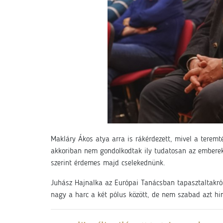
Makláry Ákos atya arra is rákérdezett, mivel a teremt
akkoriban nem gondolkodtak ily tudatosan az emberek,
szerint érdemes majd cselekednünk.
Juhász Hajnalka az Európai Tanácsban tapasztaltakról
nagy a harc a két pólus között, de nem szabad azt hin