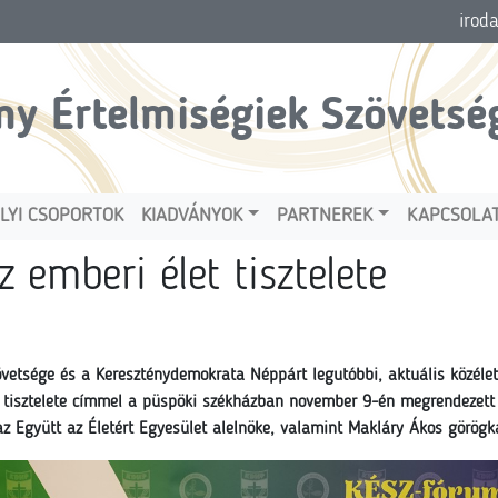
irod
ny Értelmiségiek Szövetsé
LYI CSOPORTOK
KIADVÁNYOK
PARTNEREK
KAPCSOLA
z emberi élet tisztelete
övetsége és a Kereszténydemokrata Néppárt legutóbbi, aktuális közéle
t tisztelete címmel a püspöki székházban november 9-én megrendezett
az Együtt az Életért Egyesület alelnöke, valamint Makláry Ákos görögka