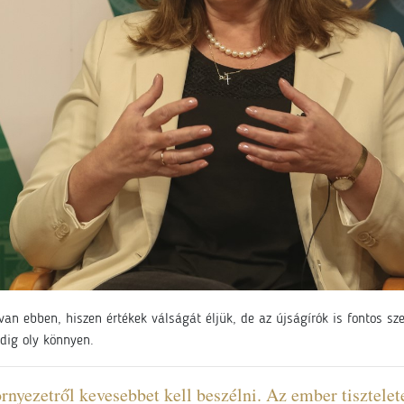
van ebben, hiszen értékek válságát éljük, de az újságírók is fontos sz
dig oly könnyen.
rnyezetről kevesebbet kell beszélni. Az ember tisztelet