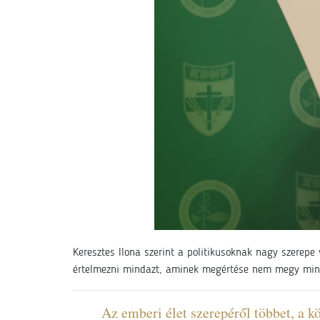
Keresztes Ilona szerint a politikusoknak nagy szerepe 
értelmezni mindazt, aminek megértése nem megy min
Az emberi élet szerepéről többet, a kö