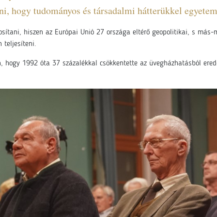
atni, hogy tudományos és társadalmi hátterükkel egyete
osítani, hiszen az Európai Unió 27 országa eltérő geopolitikai, s más-
teljesíteni.
 hogy 1992 óta 37 százalékkal csökkentette az üvegházhatásból eredő g