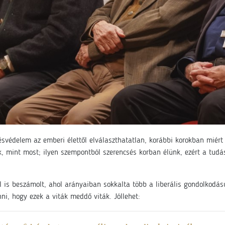
ésvédelem az emberi élettől elválaszthatatlan, korábbi korokban miért 
 mint most; ilyen szempontból szerencsés korban élünk, ezért a tudás
 is beszámolt, ahol arányaiban sokkalta több a liberális gondolkodású
ni, hogy ezek a viták meddő viták. Jóllehet: