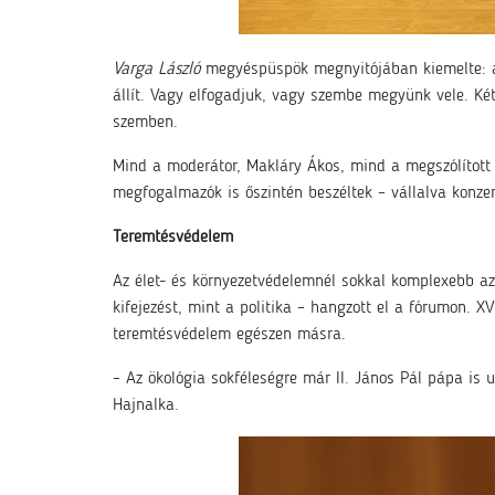
Varga László
megyéspüspök megnyitójában kiemelte: az
állít. Vagy elfogadjuk, vagy szembe megyünk vele. Két
szemben.
Mind a moderátor, Makláry Ákos, mind a megszólított h
megfogalmazók is őszintén beszéltek – vállalva konzer
Teremtésvédelem
Az élet- és környezetvédelemnél sokkal komplexebb az
kifejezést, mint a politika – hangzott el a fórumon. X
teremtésvédelem egészen másra.
– Az ökológia sokféleségre már II. János Pál pápa is 
Hajnalka.