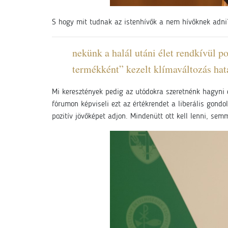
S hogy mit tudnak az istenhívők a nem hívőknek adni?
nekünk a halál utáni élet rendkívül po
termékként” kezelt klímaváltozás hat
Mi keresztények pedig az utódokra szeretnénk hagyni 
fórumon képviseli ezt az értékrendet a liberális gond
pozitív jövőképet adjon. Mindenütt ott kell lenni, se