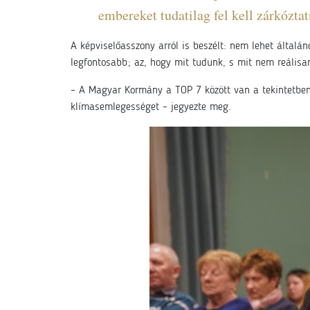
embereket tudatilag fel kell zárkózt
A képviselőasszony arról is beszélt: nem lehet általán
legfontosabb; az, hogy mit tudunk, s mit nem reálisan 
– A Magyar Kormány a TOP 7 között van a tekintetben,
klímasemlegességet – jegyezte meg.