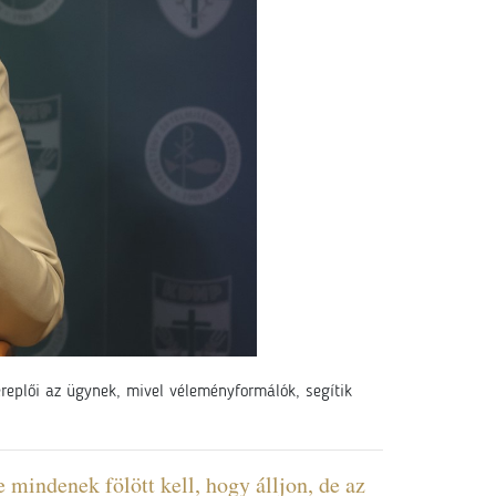
ereplői az ügynek, mivel véleményformálók, segítik
e mindenek fölött kell, hogy álljon, de az