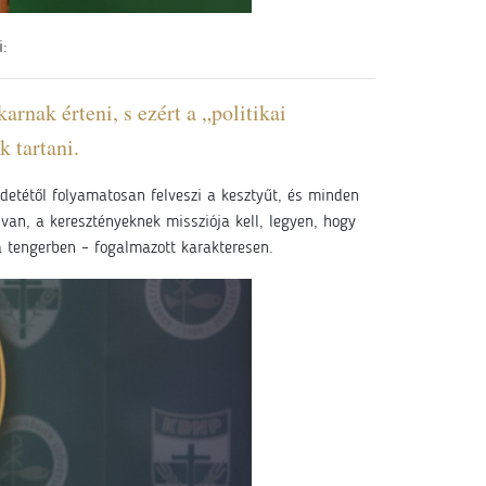
i:
arnak érteni, s ezért a „politikai
 tartani.
detétől folyamatosan felveszi a kesztyűt, és minden
van, a keresztényeknek missziója kell, legyen, hogy
a tengerben – fogalmazott karakteresen.