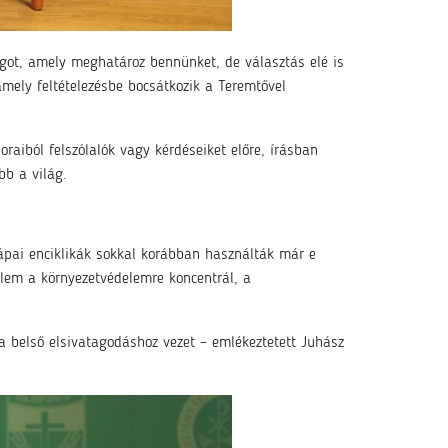
ot, amely meghatároz bennünket, de választás elé is
amely feltételezésbe bocsátkozik a Teremtővel
raiból felszólalók vagy kérdéseiket előre, írásban
bb a világ.
ápai enciklikák sokkal korábban használták már e
delem a környezetvédelemre koncentrál, a
a belső elsivatagodáshoz vezet – emlékeztetett Juhász