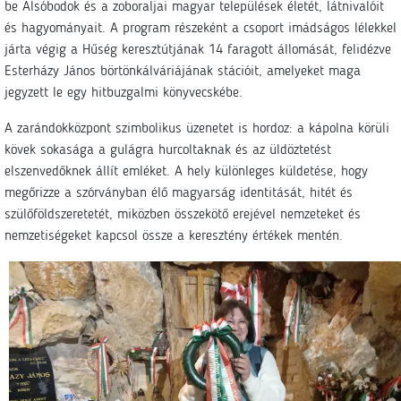
be Alsóbodok és a zoboraljai magyar települések életét, látnivalóit
és hagyományait. A program részeként a csoport imádságos lélekkel
járta végig a Hűség keresztútjának 14 faragott állomását, felidézve
Esterházy János börtönkálváriájának stációit, amelyeket maga
jegyzett le egy hitbuzgalmi könyvecskébe.
A zarándokközpont szimbolikus üzenetet is hordoz: a kápolna körüli
kövek sokasága a gulágra hurcoltaknak és az üldöztetést
elszenvedőknek állít emléket. A hely különleges küldetése, hogy
megőrizze a szórványban élő magyarság identitását, hitét és
szülőföldszeretetét, miközben összekötő erejével nemzeteket és
nemzetiségeket kapcsol össze a keresztény értékek mentén.