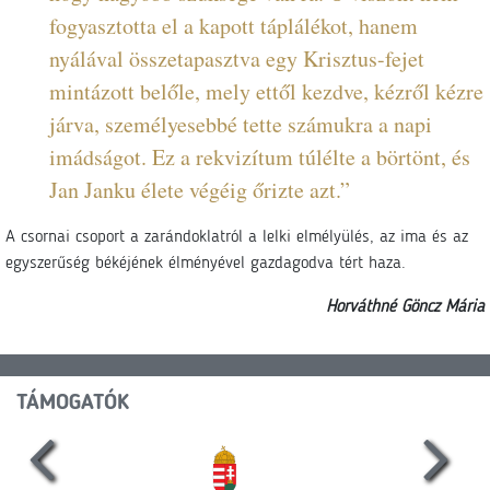
fogyasztotta el a kapott táplálékot, hanem
nyálával összetapasztva egy Krisztus-fejet
mintázott belőle, mely ettől kezdve, kézről kézre
járva, személyesebbé tette számukra a napi
imádságot. Ez a rekvizítum túlélte a börtönt, és
Jan Janku élete végéig őrizte azt.”
A csornai csoport a zarándoklatról a lelki elmélyülés, az ima és az
egyszerűség békéjének élményével gazdagodva tért haza.
Horváthné Göncz Mária
TÁMOGATÓK