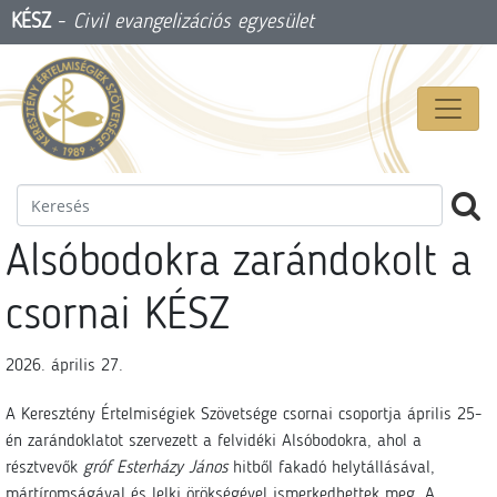
KÉSZ
-
Civil evangelizációs egyesület
Alsóbodokra zarándokolt a
csornai KÉSZ
2026. április 27.
A Keresztény Értelmiségiek Szövetsége csornai csoportja április 25-
én zarándoklatot szervezett a felvidéki Alsóbodokra, ahol a
résztvevők
gróf Esterházy János
hitből fakadó helytállásával,
mártíromságával és lelki örökségével ismerkedhettek meg. A