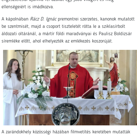
ellenségeiért is imádkozva.
A kápolnában
Rácz D. Ignác
premontrei szerzetes, kanonok mutatott
be szentmisét, majd a csoport tiszteletét rótta le a sziklasírbolt
áldozati oltáránál, a mártír földi maradványai és Paulisz Boldizsár
síremléke előtt, ahol elhelyezték az emlékezés koszorúját.
A zarándokhely közösségi házában filmvetítés keretében mutatták