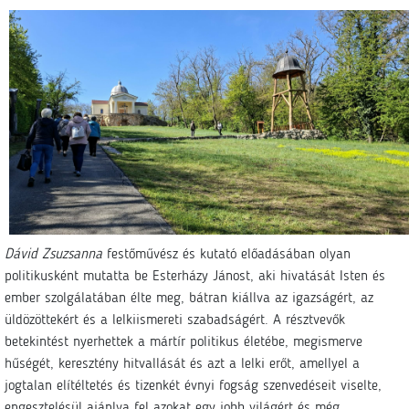
Dávid Zsuzsanna
festőművész és kutató előadásában olyan
politikusként mutatta be Esterházy Jánost, aki hivatását Isten és
ember szolgálatában élte meg, bátran kiállva az igazságért, az
üldözöttekért és a lelkiismereti szabadságért. A résztvevők
betekintést nyerhettek a mártír politikus életébe, megismerve
hűségét, keresztény hitvallását és azt a lelki erőt, amellyel a
jogtalan elítéltetés és tizenkét évnyi fogság szenvedéseit viselte,
engesztelésül ajánlva fel azokat egy jobb világért és még