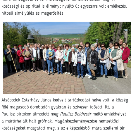
közösségi és spirituális élményt nyújtó út egyszerre volt emlékezés,
hitbéli elmélyülés és megerősítés.
Alsóbodok Esterházy János kedvelt tartózkodási helye volt; a község
fölé magasodó dombtetőn gyakran és szívesen időzött. Itt, a
Paulisz-birtokon álmodott meg
Paulisz Boldizsár
méltó emlékhelyet
a mártírhalált halt grófnak. Magánkezdeményezése nemzetközi
közösségeket mozgatott meg, s az elképzelésből mára szellemi tér