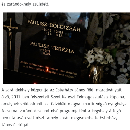
és zarándokhely született.
A zarándokhely központja az Esterházy János földi maradványait
őrző, 2017-ben felszentelt Szent Kereszt Felmagasztalása-kápolna,
amelynek sziklasírboltja a felvidéki magyar mártír végső nyughelye.
A csornai zarándokcsoport első programjaként a kegyhely átfogó
bemutatásán vett részt, amely során megismerhette Esterházy
János életútját.