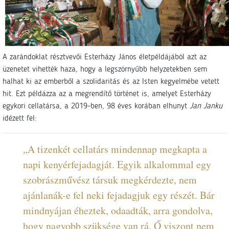
A zarándoklat résztvevői Esterházy János életpéldájából azt az
üzenetet vihették haza, hogy a legszörnyűbb helyzetekben sem
halhat ki az emberből a szolidaritás és az Isten kegyelmébe vetett
hit. Ezt példázza az a megrendítő történet is, amelyet Esterházy
egykori cellatársa, a 2019-ben, 98 éves korában elhunyt
Jan Janku
idézett fel:
„A tizenkét cellatárs mindennap megkapta a
napi kenyérfejadagját. Egyik alkalommal egy
szobrászművész társuk megkérdezte, nem
ajánlanák-e fel neki fejadagjuk egy részét. Bár
mindnyájan éheztek, odaadták, arra gondolva,
hogy nagyobb szüksége van rá. Ő viszont nem