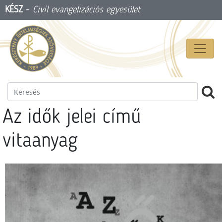
KÉSZ
-
Civil evangelizációs egyesület
Az idők jelei című
vitaanyag