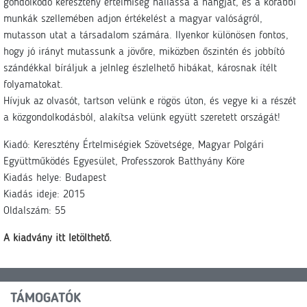
gondolkodó keresztény értelmiség hallassa a hangját, és a korábbi
munkák szellemében adjon értékelést a magyar valóságról,
mutasson utat a társadalom számára. Ilyenkor különösen fontos,
hogy jó irányt mutassunk a jövőre, miközben őszintén és jobbító
szándékkal bíráljuk a jelnleg észlelhető hibákat, károsnak ítélt
folyamatokat.
Hívjuk az olvasót, tartson velünk e rögös úton, és vegye ki a részét
a közgondolkodásból, alakítsa velünk együtt szeretett országát!
Kiadó: Keresztény Értelmiségiek Szövetsége, Magyar Polgári
Együttműködés Egyesület, Professzorok Batthyány Köre
Kiadás helye: Budapest
Kiadás ideje: 2015
Oldalszám: 55
A kiadvány itt letölthető.
TÁMOGATÓK