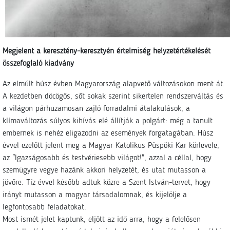
Megjelent a keresztény-keresztyén értelmiség helyzetértékelését
összefoglaló kiadvány
Az elmúlt húsz évben Magyarország alapvető változásokon ment át.
A kezdetben döcögős, sőt sokak szerint sikertelen rendszerváltás és
a világon párhuzamosan zajló forradalmi átalakulások, a
klímaváltozás súlyos kihívás elé állítják a polgárt: még a tanult
embernek is nehéz eligazodni az események forgatagában. Húsz
évvel ezelőtt jelent meg a Magyar Katolikus Püspöki Kar körlevele,
az "Igazságosabb és testvériesebb világot!", azzal a céllal, hogy
szemügyre vegye hazánk akkori helyzetét, és utat mutasson a
jövőre. Tíz évvel később adtuk közre a Szent István-tervet, hogy
irányt mutasson a magyar társadalomnak, és kijelölje a
legfontosabb feladatokat.
Most ismét jelet kaptunk, eljött az idő arra, hogy a felelősen