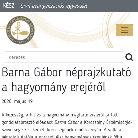
KÉSZ
-
Civil evangelizációs egyesület
Barna Gábor néprajzkutató
a hagyomány erejéről
2026. május 19.
A közösség, a hit és a hagyomány megtartó erejéről tartott
gondolatébresztő előadást
Barna Gábor
a Keresztény Értelmiségiek
Szövetsége kecskeméti közösségének rendezvényén. A vallási
néprajz kutatója a paraszti élet hagyományos rendjének főbb