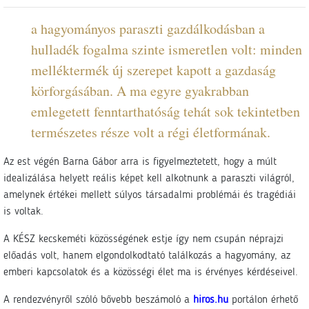
a hagyományos paraszti gazdálkodásban a
hulladék fogalma szinte ismeretlen volt: minden
melléktermék új szerepet kapott a gazdaság
körforgásában. A ma egyre gyakrabban
emlegetett fenntarthatóság tehát sok tekintetben
természetes része volt a régi életformának.
Az est végén Barna Gábor arra is figyelmeztetett, hogy a múlt
idealizálása helyett reális képet kell alkotnunk a paraszti világról,
amelynek értékei mellett súlyos társadalmi problémái és tragédiái
is voltak.
A KÉSZ kecskeméti közösségének estje így nem csupán néprajzi
előadás volt, hanem elgondolkodtató találkozás a hagyomány, az
emberi kapcsolatok és a közösségi élet ma is érvényes kérdéseivel.
A rendezvényről szóló bővebb beszámoló a
hiros.hu
portálon érhető