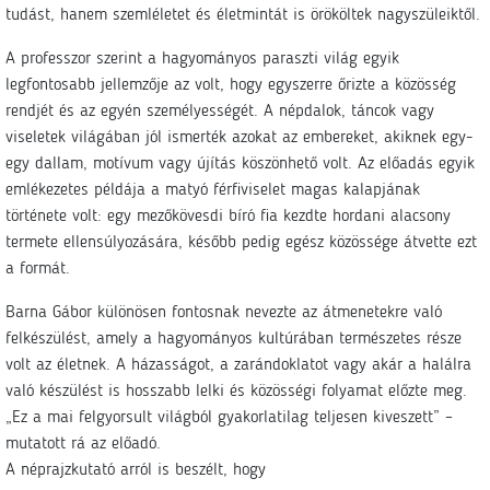
tudást, hanem szemléletet és életmintát is örököltek nagyszüleiktől.
A professzor szerint a hagyományos paraszti világ egyik
legfontosabb jellemzője az volt, hogy egyszerre őrizte a közösség
rendjét és az egyén személyességét. A népdalok, táncok vagy
viseletek világában jól ismerték azokat az embereket, akiknek egy-
egy dallam, motívum vagy újítás köszönhető volt. Az előadás egyik
emlékezetes példája a matyó férfiviselet magas kalapjának
története volt: egy mezőkövesdi bíró fia kezdte hordani alacsony
termete ellensúlyozására, később pedig egész közössége átvette ezt
a formát.
Barna Gábor különösen fontosnak nevezte az átmenetekre való
felkészülést, amely a hagyományos kultúrában természetes része
volt az életnek. A házasságot, a zarándoklatot vagy akár a halálra
való készülést is hosszabb lelki és közösségi folyamat előzte meg.
„Ez a mai felgyorsult világból gyakorlatilag teljesen kiveszett” –
mutatott rá az előadó.
A néprajzkutató arról is beszélt, hogy