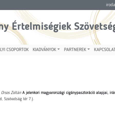
irod
ny Értelmiségiek Szövetsé
LYI CSOPORTOK
KIADVÁNYOK
PARTNEREK
KAPCSOLA
t
Orsos Zoltán
A jelenkori magyarországi cigánypasztoráció alapjai, irán
, Szabadság tér 7.).