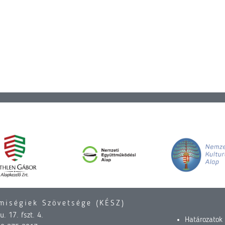
miségiek Szövetsége (KÉSZ)
. 17. fszt. 4.
Határozatok