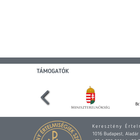
TÁMOGATÓK
Keresztény Értel
1016 Budapest, Aladár u