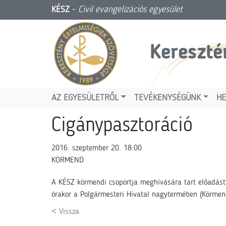
KÉSZ
-
Civil evangelizációs egyesület
Kereszté
AZ EGYESÜLETRŐL
TEVÉKENYSÉGÜNK
HE
Cigánypasztoráció
2016. szeptember 20. 18:00
KÖRMEND
A KÉSZ körmendi csoportja meghívására tart előadás
órakor a Polgármesteri Hivatal nagytermében (Körmend
< Vissza