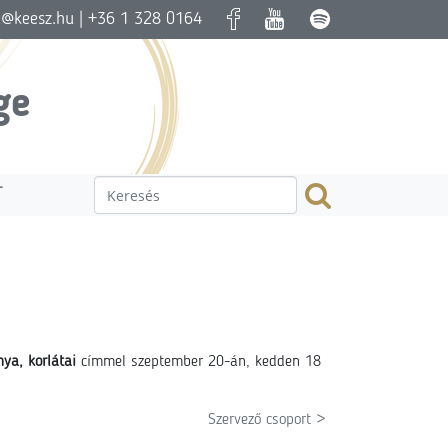
a@keesz.hu
| +36 1 328 0164
ge
T
ya, korlátai
címmel szeptember 20-án, kedden 18
Szervező csoport >