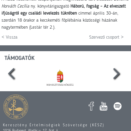
Horváth Cecília
ny. könyvtárigazgató
Háború, fogság – Az elveszett
ifjúságról egy családi levelezés tükrében
címmel április 30-án,
szerdán 18 órakor a kecskeméti főplébánia közösségi házának
nagytermében (Lestár tér 2.).
< Vissza
Szervező csoport >
TÁMOGATÓK
Keresztény Értelmiségiek Szövetsége (KÉSZ)
1016 Budapest, Aladár u. 17. fszt. 4.