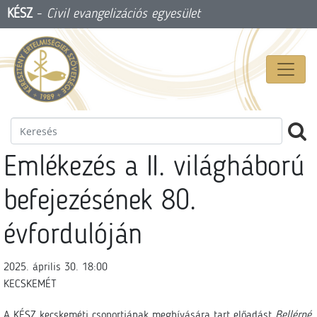
KÉSZ
-
Civil evangelizációs egyesület
Emlékezés a II. világháború
befejezésének 80.
évfordulóján
2025. április 30. 18:00
KECSKEMÉT
A KÉSZ kecskeméti csoportjának meghívására tart előadást
Bellérné