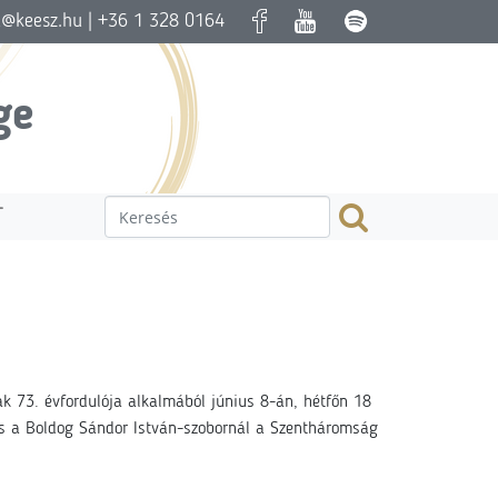
a@keesz.hu
| +36 1 328 0164
ge
T
k 73. évfordulója alkalmából június 8-án, hétfőn 18
s a Boldog Sándor István-szobornál a Szentháromság