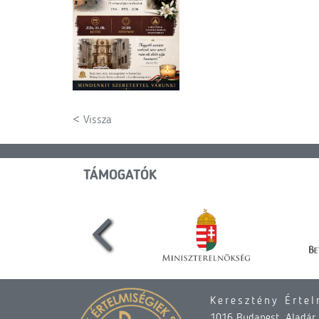
< Vissza
TÁMOGATÓK
Keresztény Értel
1016 Budapest, Aladár u