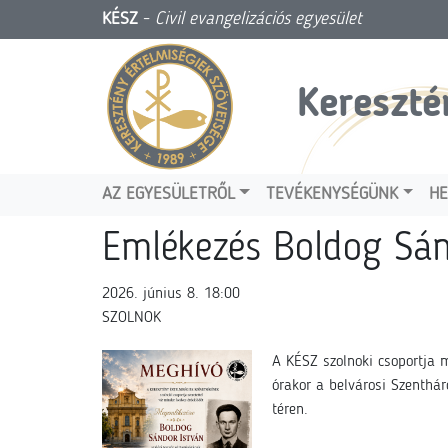
KÉSZ
-
Civil evangelizációs egyesület
Kereszté
AZ EGYESÜLETRŐL
TEVÉKENYSÉGÜNK
HE
Emlékezés Boldog Sánd
2026. június 8. 18:00
SZOLNOK
A KÉSZ szolnoki csoportja 
órakor a belvárosi Szenth
téren.