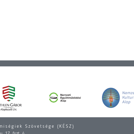
miségiek Szövetsége (KÉSZ)
. 17. fszt. 4.