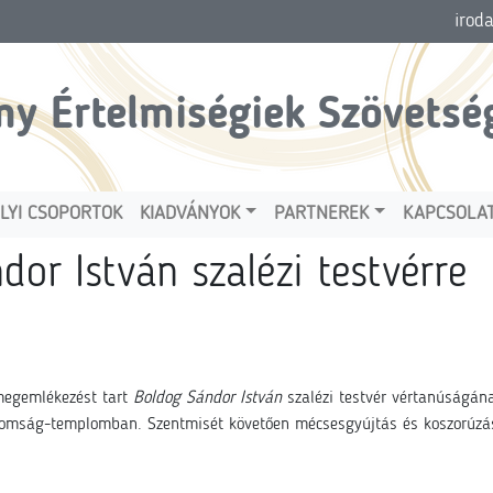
irod
ny Értelmiségiek Szövetsé
LYI CSOPORTOK
KIADVÁNYOK
PARTNEREK
KAPCSOLA
or István szalézi testvérre
megemlékezést tart
Boldog Sándor István
szalézi testvér vértanúságána
áromság-templomban. Szentmisét követően mécsesgyújtás és koszorúzá