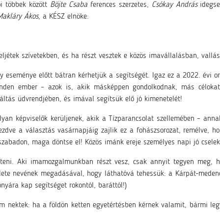
ói többek között
Böjte Csaba
ferences szerzetes,
Csókay András
idegse
Makláry Ákos
, a KÉSZ elnöke:
geljétek szívetekben, és ha részt vesztek e közös imavállalásban, vallá
 eseménye előtt bátran kérhetjük a segítségét. Igaz ez a 2022. évi or
 minden ember – azok is, akik másképpen gondolkodnak, más célok
ltás üdvrendjében, és imával segítsük elő jó kimenetelét!
yan képviselők kerüljenek, akik a Tízparancsolat szellemében – anna
kezdve a választás vasárnapjáig zajlik ez a fohászsorozat, remélve, h
szabadon, maga döntse el! Közös imánk ereje személyes napi jó cselek
űjteni. Aki imamozgalmunkban részt vesz, csak annyit tegyen meg, ho
erülete nevének megadásával, hogy láthatóvá tehessük: a Kárpát-meden
yára kap segítséget rokontól, baráttól!)
 nektek: ha a földön ketten egyetértésben kérnek valamit, bármi le