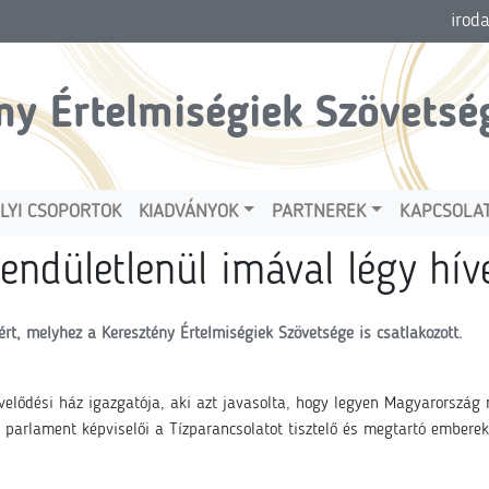
irod
ny Értelmiségiek Szövetsé
LYI CSOPORTOK
KIADVÁNYOK
PARTNEREK
KAPCSOLA
endületlenül imával légy hív
rt, melyhez a Keresztény Értelmiségiek Szövetsége is csatlakozott.
elődési ház igazgatója, aki azt javasolta, hogy legyen Magyarország 
 parlament képviselői a Tízparancsolatot tisztelő és megtartó embere