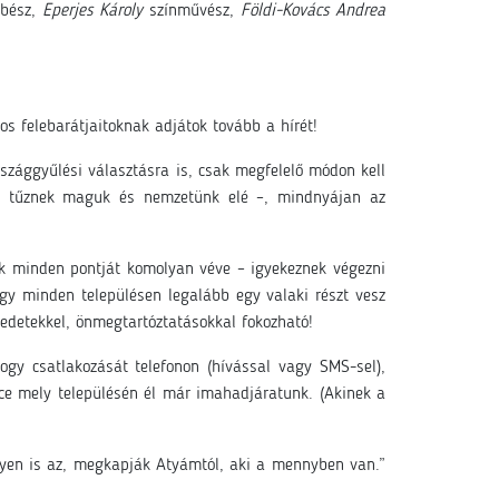
bész,
Eperjes Károly
színművész,
Földi-Kovács Andrea
sos felebarátjaitoknak adjátok tovább a hírét!
szággyűlési választásra is, csak megfelelő módon kell
at tűznek maguk és nemzetünk elé –, mindnyájan az
k minden pontját komolyan véve – igyekeznek végezni
ogy minden településen legalább egy valaki részt vesz
edetekkel, önmegtartóztatásokkal fokozható!
gy csatlakozását telefonon (hívással vagy SMS-sel),
ce mely településén él már imahadjáratunk. (Akinek a
gyen is az, megkapják Atyámtól, aki a mennyben van.”