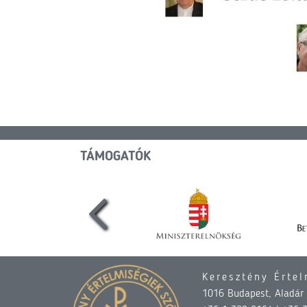
TÁMOGATÓK
Keresztény Értel
1016 Budapest, Aladár u