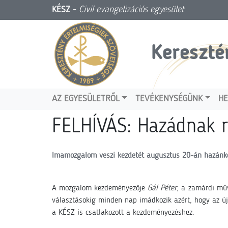
KÉSZ
-
Civil evangelizációs egyesület
Kereszté
AZ EGYESÜLETRŐL
TEVÉKENYSÉGÜNK
HE
FELHÍVÁS: Hazádnak r
Imamozgalom veszi kezdetét a
ugusztus 20-án
hazánké
A mozgalom kezdeményezője
Gál Péter
, a zamárdi műv
választásokig minden nap imádkozik azért, hogy az új
a KÉSZ is csatlakozott a kezdeményezéshez.