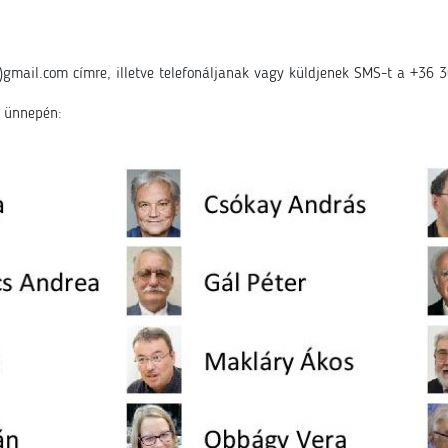
c)gmail.com címre, illetve telefonáljanak vagy küldjenek SMS-t a +36
y ünnepén: