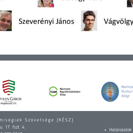
miségiek Szövetsége (KÉSZ)
. 17. fszt. 4.
Határozatok