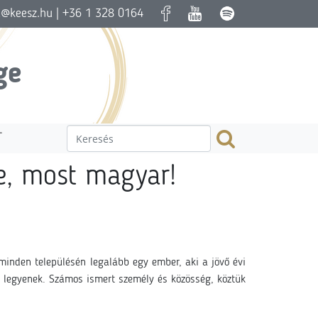
a@keesz.hu
| +36 1 328 0164
ge
T
e, most magyar!
minden településén legalább egy ember, aki a jövő évi
k legyenek. Számos ismert személy és közösség, köztük