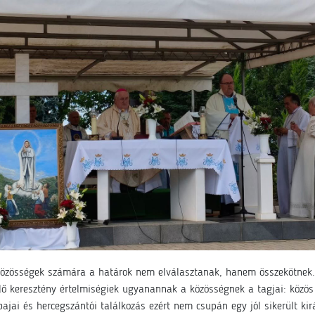
közösségek számára a határok nem elválasztanak, hanem összekötnek
lő keresztény értelmiségiek ugyanannak a közösségnek a tagjai: közös 
bajai és hercegszántói találkozás ezért nem csupán egy jól sikerült k