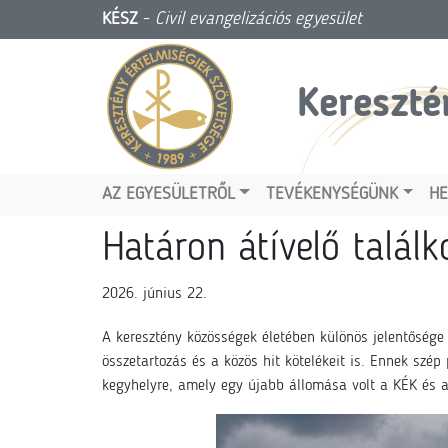
KÉSZ
-
Civil evangelizációs egyesület
Kereszté
AZ EGYESÜLETRŐL
TEVÉKENYSÉGÜNK
HE
Határon átívelő találk
2026. június 22.
A keresztény közösségek életében különös jelentősége
összetartozás és a közös hit kötelékeit is. Ennek szép
kegyhelyre, amely egy újabb állomása volt a KÉK és a