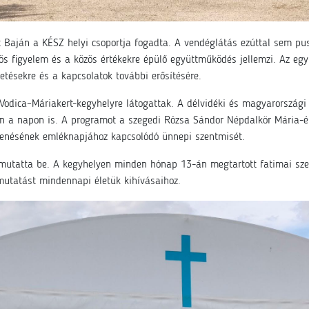
 Baján a KÉSZ helyi csoportja fogadta. A vendéglátás ezúttal sem pus
ös figyelem és a közös értékekre épülő együttműködés jellemzi. Az egy
tésekre és a kapcsolatok további erősítésére.
odica–Máriakert-kegyhelyre látogattak. A délvidéki és magyarországi
zen a napon is. A programot a szegedi Rózsa Sándor Népdalkör Mária-é
lenésének emléknapjához kapcsolódó ünnepi szentmisét.
utatta be. A kegyhelyen minden hónap 13-án megtartott fatimai szen
tmutatást mindennapi életük kihívásaihoz.