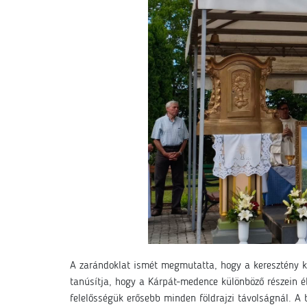
A zarándoklat ismét megmutatta, hogy a keresztény 
tanúsítja, hogy a Kárpát-medence különböző részein é
felelősségük erősebb minden földrajzi távolságnál. A 