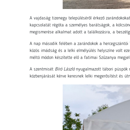
A vajdaság tizenegy településéről érkező zarándokokat
kapcsolatát régóta a személyes barátságok, a kölcsön
megismerése alkalmat adott a találkozásra, a beszélge
A nap második felében a zarándokok a hercegszántói V
közös imádság és a lelki elmélyülés helyszíne volt e
méltó módon készítette elő a fatimai Szűzanya megje
A szentmisét
Bíró László
nyugalmazott tábori püspök m
közbenjárását kérve keresnek lelki megerősítést és ú