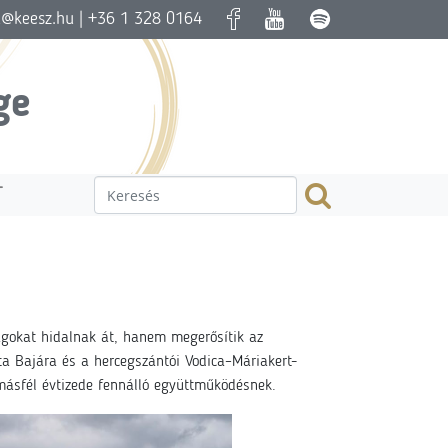
a@keesz.hu
| +36 1 328 0164
ge
T
ágokat hidalnak át, hanem megerősítik az
ata Bajára és a hercegszántói Vodica–Máriakert-
másfél évtizede fennálló együttműködésnek.