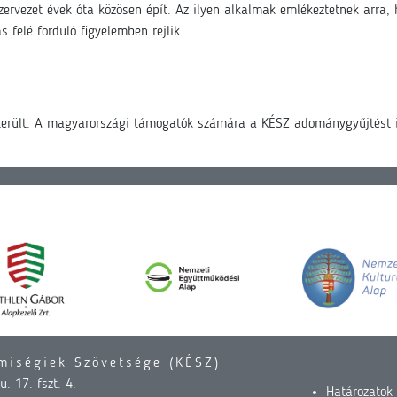
zervezet évek óta közösen épít. Az ilyen alkalmak emlékeztetnek arra,
 felé forduló figyelemben rejlik.
 került. A magyarországi támogatók számára a KÉSZ adománygyűjtést i
miségiek Szövetsége (KÉSZ)
. 17. fszt. 4.
Határozatok