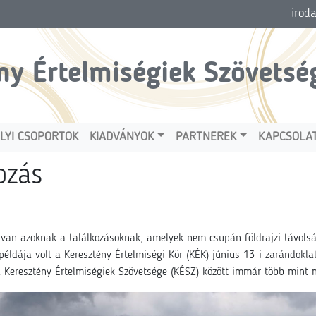
irod
ny Értelmiségiek Szövetsé
LYI CSOPORTOK
KIADVÁNYOK
PARTNEREK
KAPCSOLA
ozás
 van azoknak a találkozásoknak, amelyek nem csupán földrajzi távols
 példája volt a Keresztény Értelmiségi Kör (KÉK) június 13-i zarándokl
 Keresztény Értelmiségiek Szövetsége (KÉSZ) között immár több mint 