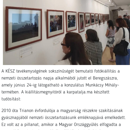
A KÉSZ tevékenységének sokszínűségét bemutató fotókiállítás a
nemzeti összetartozás napja alkalmából jutott el Beregszászra,
amely június 24-ig látogatható a konzulátus Munkácsy Mihály-
termében. A kiállításmegnyitóról a karpatalja.ma készített
tudósítást:
2010 óta Trianon évfordulója a magyarság részekre szakításának
gyásznapjából nemzeti összetartozásunk emléknapjává emelkedett.
Ez volt az a pillanat, amikor a Magyar Országgyűlés elfogadta a