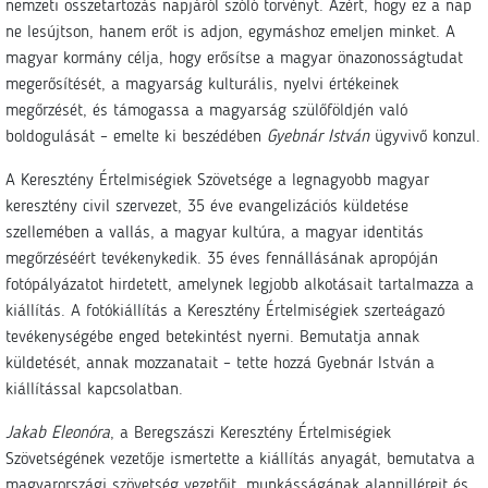
nemzeti összetartozás napjáról szóló törvényt. Azért, hogy ez a nap
ne lesújtson, hanem erőt is adjon, egymáshoz emeljen minket. A
magyar kormány célja, hogy erősítse a magyar önazonosságtudat
megerősítését, a magyarság kulturális, nyelvi értékeinek
megőrzését, és támogassa a magyarság szülőföldjén való
boldogulását – emelte ki beszédében
Gyebnár István
ügyvivő konzul.
A Keresztény Értelmiségiek Szövetsége a legnagyobb magyar
keresztény civil szervezet, 35 éve evangelizációs küldetése
szellemében a vallás, a magyar kultúra, a magyar identitás
megőrzéséért tevékenykedik. 35 éves fennállásának apropóján
fotópályázatot hirdetett, amelynek legjobb alkotásait tartalmazza a
kiállítás. A fotókiállítás a Keresztény Értelmiségiek szerteágazó
tevékenységébe enged betekintést nyerni. Bemutatja annak
küldetését, annak mozzanatait – tette hozzá Gyebnár István a
kiállítással kapcsolatban.
Jakab Eleonóra
, a Beregszászi Keresztény Értelmiségiek
Szövetségének vezetője ismertette a kiállítás anyagát, bemutatva a
magyarországi szövetség vezetőit, munkásságának alappilléreit és