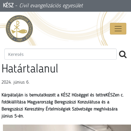
KÉSZ
-
Civil evangelizációs egyesület
Határtalanul
2024. június 6.
Kárpátalján is bemutatkozott a KÉSZ Hűséggel és tettreKÉSZen c.
fotókiállítása Magyarország Beregszászi Konzulátusa és a
Beregszászi Keresztény Értelmiségiek Szövetsége meghívására
június 5-én.