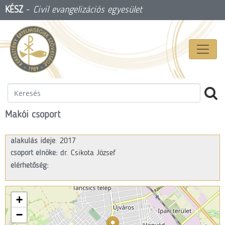
KÉSZ
-
Civil evangelizációs egyesület
Makói csoport
alakulás ideje
:
2017
csoport elnöke:
dr. Csikota József
elérhetőség:
+
−