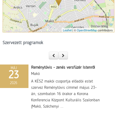
Leaflet
| ©
OpenStreetMap
contributors
Szervezett programok
Reménytövis - zenés versfüzér Istenről
MÁJ
23
Makó
A KÉSZ makói csoportja előadói estet
2026
szervez Reménytövis címmel május 23-
án, szombaton 16 órakor a Korona
Konferencia Központ Kulturális Szalonban
(Makó, Széchenyi ...