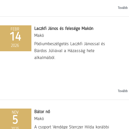
Tovább
Laczkfi János és felesége Makón
FEBR
14
Makó
Pódiumbeszélgetés Laczkfi Jánossal és
2026
Bárdos Júliával a Házasság hete
alkalmából.
Tovább
Bátor nő
NOV
5
Makó
A csoport Vendége Sterczer Hilda korábbi
2025