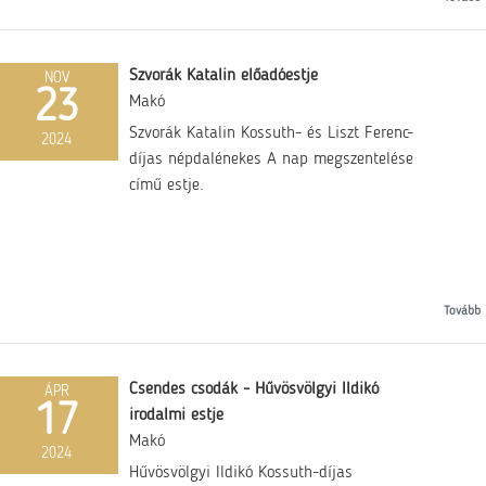
Szvorák Katalin előadóestje
NOV
23
Makó
Szvorák Katalin Kossuth- és Liszt Ferenc-
2024
díjas népdalénekes A nap megszentelése
című estje.
Tovább
Csendes csodák - Hűvösvölgyi Ildikó
ÁPR
17
irodalmi estje
Makó
2024
Hűvösvölgyi Ildikó Kossuth-díjas