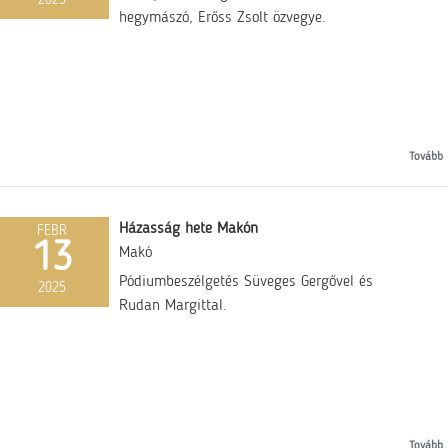
hegymászó, Erőss Zsolt özvegye.
Tovább
Házasság hete Makón
FEBR
13
Makó
Pódiumbeszélgetés Süveges Gergővel és
2025
Rudan Margittal.
Tovább