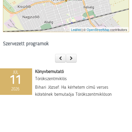
Leaflet
| ©
OpenStreetMap
contributors
Szervezett programok
Könyvbemutató
JÚL
11
Törökszentmiklós
Bihari József: Ha kérhetem című verses
2026
kötetének bemutaója Törökszentmiklóson