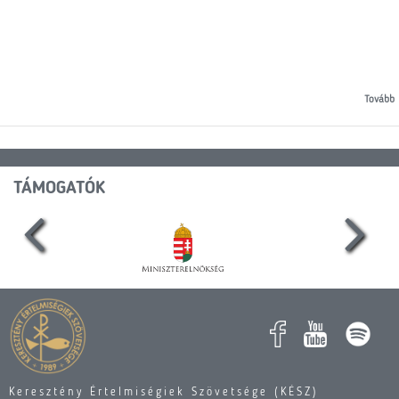
Tovább
TÁMOGATÓK
Keresztény Értelmiségiek Szövetsége (KÉSZ)