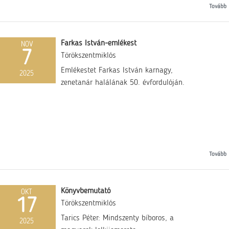
Tovább
Farkas István-emlékest
NOV
7
Törökszentmiklós
Emlékestet Farkas István karnagy,
2025
zenetanár halálának 50. évfordulóján.
Tovább
Könyvbemutató
OKT
17
Törökszentmiklós
Tarics Péter: Mindszenty bíboros, a
2025