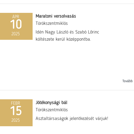
Maratoni versolvasás
ÁPR
10
Törökszentmiklós
Idén Nagy László és Szabó Lőrinc
2025
költészete kerül középpontba.
Tovább
Jótékonysági bál
FEBR
15
Törökszentmiklós
Asztaltársaságok jelentkezését várjuk!
2025