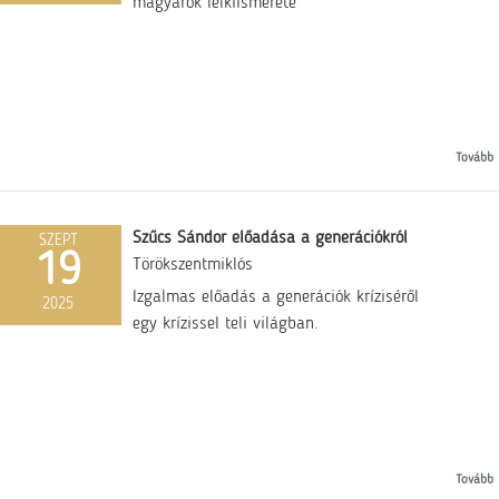
magyarok lelkiismerete
Tovább
Szűcs Sándor előadása a generációkról
SZEPT
19
Törökszentmiklós
Izgalmas előadás a generációk kríziséről
2025
egy krízissel teli világban.
Tovább