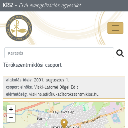
KÉSZ
-
Civil evangelizációs egyesület
Törökszentmiklósi csoport
alakulás ideje:
2001. augusztus 1.
csoport elnöke:
Viski-Latorné Dögei Edit
elérhetőség:
viskine.edit[kukac]torokszentmiklos.hu
+
−