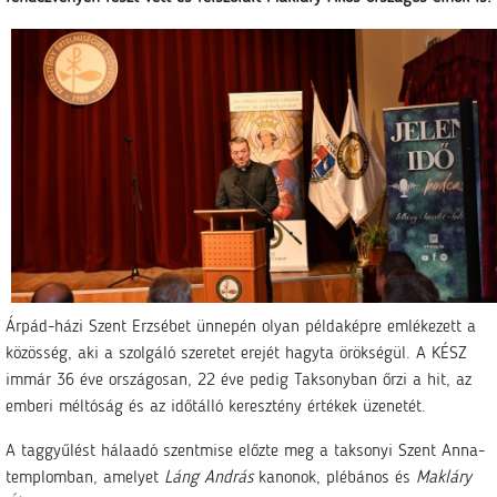
Árpád-házi Szent Erzsébet ünnepén olyan példaképre emlékezett a
közösség, aki a szolgáló szeretet erejét hagyta örökségül. A KÉSZ
immár 36 éve országosan, 22 éve pedig Taksonyban őrzi a hit, az
emberi méltóság és az időtálló keresztény értékek üzenetét.
A taggyűlést hálaadó szentmise előzte meg a taksonyi Szent Anna-
templomban, amelyet
Láng András
kanonok, plébános és
Makláry