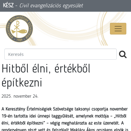
KÉSZ
-
Civil evangelizációs egyesület
Hitből élni, értékből
építkezni
2025. november 24.
A Keresztény Értelmiségiek Szövetsége taksonyi csoportja november
19-én tartotta idei ünnepi taggyűlését, amelynek mottója – „Hitből
élni, értékből építkezni” – végig meghatározta az este üzenetét. A
rendezvényen részt vett és felszólalt Makláry Ákos országos elnök is.