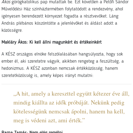
Ákos
görögkatolikus pap mutattak be. Ezt követően a Petőfi Sándor
Művelődési Ház színháztermében folytatódott a rendezvény, ahol
igényesen berendezett környezet fogadta a résztvevőket. Láng
András plébános köszöntötte a jelenlévőket és áldást adott a
közösségre.
Makláry Ákos: Ki kell állni magunkért és értékeinkért
A KÉSZ országos elnöke felszólalásában hangsúlyozta, hogy sok
ember él, aki szeretetre vágyik, akikben rengeteg a feszültség, a
hedonizmus. A KÉSZ azonban nemcsak értékközösség, hanem
szeretetközösség is, amely képes irányt mutatni:
„A hit, amely a kereszttel együtt kétezer éve áll,
mindig kiállta az idők próbáját. Nekünk pedig
kötelességünk nemcsak ápolni, hanem ha kell,
meg is védeni azt, ami érték.”
Barna Tamás: Nem elég remélni