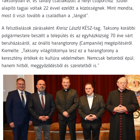
Taksonyban él, és tavaly csatlakozott a helyi csoporthoz. Szülei
alapító tagjai voltak 22 évvel ezelőtt a közösségnek. Mint mondta,
most ő viszi tovább a családban a „lángot”.
A felszólalások zárásaként
Kreisz László
KÉSZ-tag, Taksony korábbi
polgármestere beszélt a település és az egyházközség 70 éve várt
beruházásáról, az önálló harangtorony (Campanile) megépítéséről.
Kiemelte: „Taksony világítótornya lesz ez a harangtorony a
keresztény értékek és kultúra védelmében. Nemcsak betonból épül,
hanem hitből, meggyőződésből és szeretetből is.”