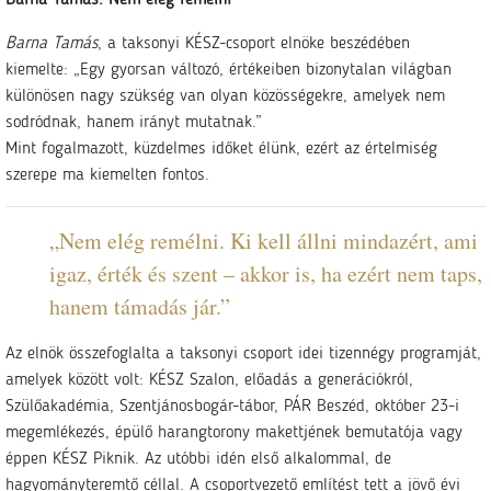
Barna Tamás
, a taksonyi KÉSZ-csoport elnöke beszédében
kiemelte: „Egy gyorsan változó, értékeiben bizonytalan világban
különösen nagy szükség van olyan közösségekre, amelyek nem
sodródnak, hanem irányt mutatnak.”
Mint fogalmazott, küzdelmes időket élünk, ezért az értelmiség
szerepe ma kiemelten fontos.
„Nem elég remélni. Ki kell állni mindazért, ami
igaz, érték és szent – akkor is, ha ezért nem taps,
hanem támadás jár.”
Az elnök összefoglalta a taksonyi csoport idei tizennégy programját,
amelyek között volt: KÉSZ Szalon, előadás a generációkról,
Szülőakadémia, Szentjánosbogár-tábor, PÁR Beszéd, október 23-i
megemlékezés, épülő harangtorony makettjének bemutatója vagy
éppen KÉSZ Piknik. Az utóbbi idén első alkalommal, de
hagyományteremtő céllal. A csoportvezető említést tett a jövő évi