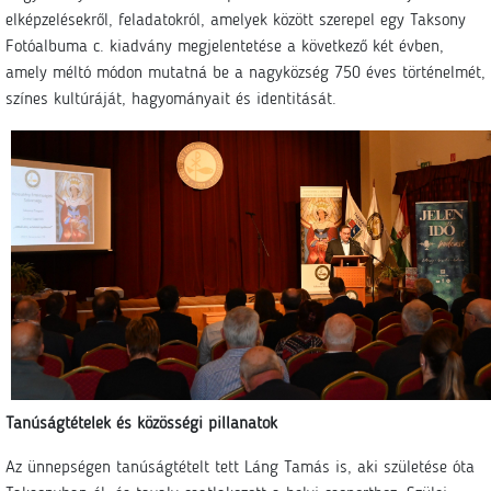
elképzelésekről, feladatokról, amelyek között szerepel egy Taksony
Fotóalbuma c. kiadvány megjelentetése a következő két évben,
amely méltó módon mutatná be a nagyközség 750 éves történelmét,
színes kultúráját, hagyományait és identitását.
Tanúságtételek és közösségi pillanatok
Az ünnepségen tanúságtételt tett Láng Tamás is, aki születése óta