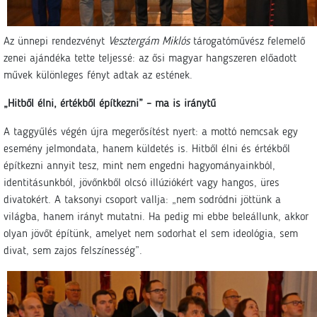
Az ünnepi rendezvényt
Vesztergám Miklós
tárogatóművész felemelő
zenei ajándéka tette teljessé: az ősi magyar hangszeren előadott
művek különleges fényt adtak az estének.
„Hitből élni, értékből építkezni” – ma is iránytű
A taggyűlés végén újra megerősítést nyert: a mottó nemcsak egy
esemény jelmondata, hanem küldetés is. Hitből élni és értékből
építkezni annyit tesz, mint nem engedni hagyományainkból,
identitásunkból, jövőnkből olcsó illúziókért vagy hangos, üres
divatokért. A taksonyi csoport vallja: „nem sodródni jöttünk a
világba, hanem irányt mutatni. Ha pedig mi ebbe beleállunk, akkor
olyan jövőt építünk, amelyet nem sodorhat el sem ideológia, sem
divat, sem zajos felszínesség”.