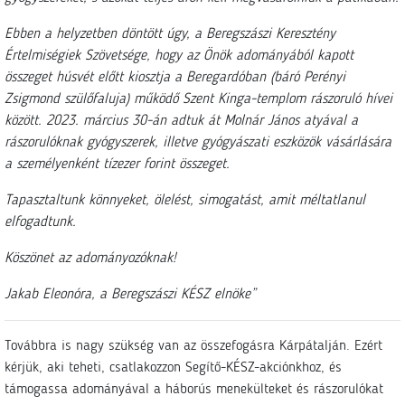
Ebben a helyzetben döntött úgy, a Beregszászi Keresztény
Értelmiségiek Szövetsége, hogy az Önök adományából kapott
összeget húsvét előtt kiosztja a Beregardóban (báró Perényi
Zsigmond szülőfaluja) működő Szent Kinga-templom rászoruló hívei
között. 2023. március 30-án adtuk át Molnár János atyával a
rászorulóknak gyógyszerek, illetve gyógyászati eszközök vásárlására
a személyenként tízezer forint összeget.
Tapasztaltunk könnyeket, ölelést, simogatást, amit méltatlanul
elfogadtunk.
Köszönet az adományozóknak!
Jakab Eleonóra, a Beregszászi KÉSZ elnöke”
Továbbra is nagy szükség van az összefogásra Kárpátalján. Ezért
kérjük, aki teheti, csatlakozzon Segítő-KÉSZ-akciónkhoz, és
támogassa adományával a háborús menekülteket és rászorulókat