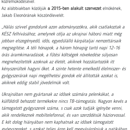
közreműködésével.
Az alábbiakban közöljük
a 2015-ben alakult szervezet
elnökének,
Jakab Eleonórának köszönőlevelét.
„Hálás szívvel gondolunk azon adományozókra, akik csatlakoztak a
KÉSZ felhívásához, amelynek célja az ukrajnai háború miatt még
jobban elszegényedő, idős, egyedülálló kárpátaljai nemzettársaik
megsegítése. A téli hónapok, a három hónapig tartó napi 12–16
órás áramkimaradások, a fűtési költségek növekedése súlyosan
megnehezítették azoknak az életét, akiknek hozzátartozóik itt
kényszerültek hagyni őket. A szinte hetente emelkedő élelmiszer- és
gyógyszerárak napi megélhetési gondok elé állították azokat is,
akiknek eddig stabil jövedelmük volt.
Ukrajnában nem gyártanak az idősek számára pelenkákat, a
külföldről behozott termékekre nincs TB-támogatás. Nagyon kevés a
támogatott gyógyszerek száma, s csak azok tudják igénybe venni,
akik rendelkeznek mobiltelefonnal, és van szerződésük háziorvossal.
E két dolog hiányában nem kaphatnak az idősek támogatott
gyógyszereket, s azokat teljes áron kell megvásárolniuk a patikában.