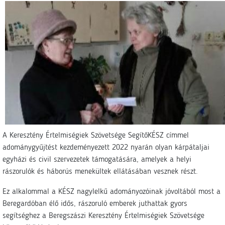
A Keresztény Értelmiségiek Szövetsége SegítőKÉSZ címmel
adománygyűjtést kezdeményezett 2022 nyarán olyan kárpátaljai
egyházi és civil szervezetek támogatására, amelyek a helyi
rászorulók és háborús menekültek ellátásában vesznek részt.
Ez alkalommal a KÉSZ nagylelkű adományozóinak jóvoltából most a
Beregardóban élő idős, rászoruló emberek juthattak gyors
segítséghez a Beregszászi Keresztény Értelmiségiek Szövetsége