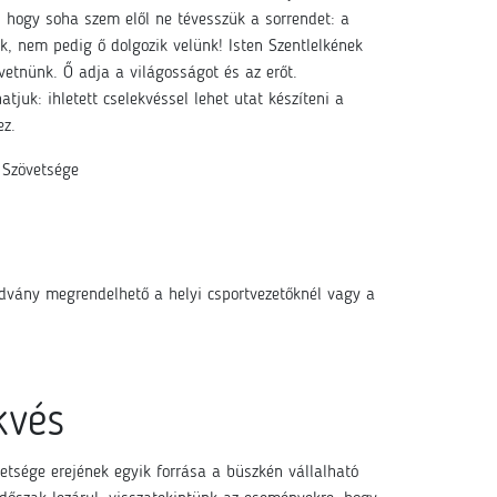
 hogy soha szem elől ne tévesszük a sorrendet: a
k, nem pedig ő dolgozik velünk! Isten Szentlelkének
vetnünk. Ő adja a világosságot és az erőt.
juk: ihletett cselekvéssel lehet utat készíteni a
ez.
 Szövetsége
vány megrendelhető a helyi csportvezetőknél vagy a
kvés
etsége erejének egyik forrása a büszkén vállalható