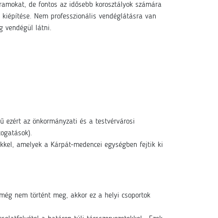
ramokat, de fontos az idősebb korosztályok számára
 kiépítése. Nem professzionális vendéglátásra van
g vendégül látni.
ű ezért az önkormányzati és a testvérvárosi
togatások).
ekkel, amelyek a Kárpát-medencei egységben fejtik ki
 még nem történt meg, akkor ez a helyi csoportok