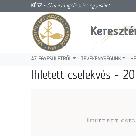
KÉSZ
-
Civil evangelizációs egyesület
Kereszté
AZ EGYESÜLETRŐL
TEVÉKENYSÉGÜNK
HE
Ihletett cselekvés - 2