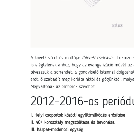
A következő öt év mottója:
Ihletett cselekvés
. Tükrözi 
is elégtelenek ahhoz, hogy az evangelizáció művét az 
tévesszük a sorrendet: a gondviselő Istennel dolgozha
erőt, ő szabadít meg korlátainktól és gőgünktől, melye
Megváltónak az emberek szívéhez.
2012–2016-os periódu
I. Helyi csoportok közötti együttműködés erősítése
II. 40+ korosztály megszólítása és bevonása
III. Kárpát-medencei egység