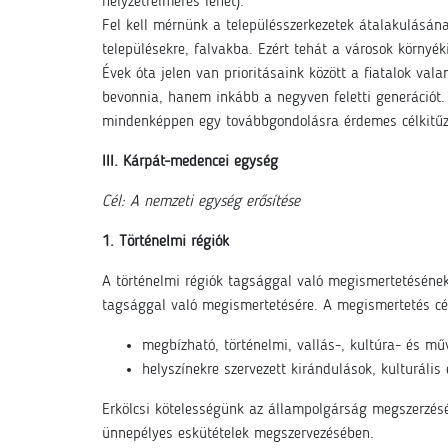
helyzetfelmérés lehet).
Fel kell mérnünk a településszerkezetek átalakulásána
településekre, falvakba. Ezért tehát a városok környéki
Évek óta jelen van prioritásaink között a fiatalok va
bevonnia, hanem inkább a negyven feletti generációt.
mindenképpen egy továbbgondolásra érdemes célkitűz
III. Kárpát-medencei egység
Cél: A nemzeti egység erősítése
1. Történelmi régiók
A történelmi régiók tagsággal való megismertetéséne
tagsággal való megismertetésére. A megismertetés cé
megbízható, történelmi, vallás-, kultúra- és mű
helyszínekre szervezett kirándulások, kulturális
Erkölcsi kötelességünk az állampolgárság megszerzé
ünnepélyes eskütételek megszervezésében.