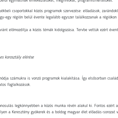
 belül egymásnak emlékeztetőket, meghívókat, programismertetőket.
yékbeli csoportokkal közös programok szervezése: előadások, zarándokla
gy-egy régión belül évente legalább egyszer találkozzanak a régiókon b
ránt előmozdítja a közös témák kidolgozása. Tervbe vettük ezért évent
es korosztály elérése
módja számukra is vonzó programok kialakítása. Így elsősorban csalá
atos foglalkozások.
 azonosulás legkönnyebben a közös munka révén alakul ki. Fontos ezé
ilyen a Keresztény gyökerek és a boldog magyar élet előadás-sorozat vo