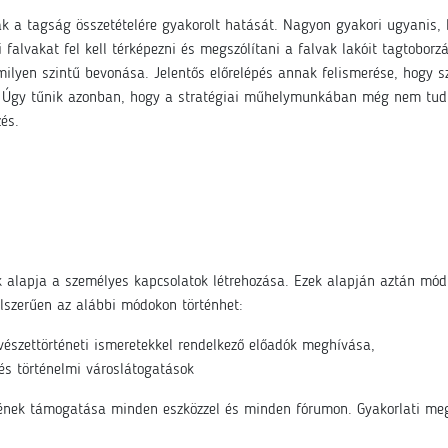
k a tagság összetételére gyakorolt hatását. Nagyon gyakori ugyanis, h
 falvakat fel kell térképezni és megszólítani a falvak lakóit tagtoborzá
lamilyen szintű bevonása. Jelentős előrelépés annak felismerése, hogy 
 Úgy tűnik azonban, hogy a stratégiai műhelymunkában még nem tudtuk
és.
k alapja a személyes kapcsolatok létrehozása. Ezek alapján aztán mó
lszerűen az alábbi módokon történhet:
vészettörténeti ismeretekkel rendelkező előadók meghívása,
 és történelmi városlátogatások
sének támogatása minden eszközzel és minden fórumon. Gyakorlati me