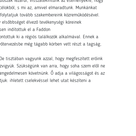
dőszak lezárul, visszatekintünk az eseményekre, hogy
t célokból, s mi az, amivel elmaradtunk. Munkánkat
 folytatjuk tovább szakembereink közreműködésével.
 elsőbbséget élvező tevékenységi köreinek
sen indítottuk el a Faddon
ontottuk ki a régiós találkozók alkalmával. Ennek a
vőtervezésbe még tágabb körben vett részt a tagság,
De tisztában vagyunk azzal, hogy megfeszített erőink
hezvigyük. Szükségünk van arra, hogy soha szem elől ne
ll engedelmesen követnünk. Ő adja a világosságot és az
k: ihletett cselekvéssel lehet utat készíteni a