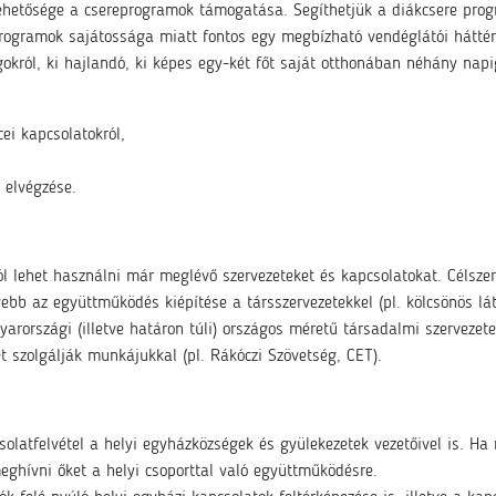
ehetősége a csereprogramok támogatása. Segíthetjük a diákcsere prog
programok sajátossága miatt fontos egy megbízható vendéglátói háttér
okról, ki hajlandó, ki képes egy-két főt saját otthonában néhány napi
ei kapcsolatokról,
 elvégzése.
l lehet használni már meglévő szervezeteket és kapcsolatokat. Célszer
bb az együttműködés kiépítése a társszervezetekkel (pl. kölcsönös lá
yarországi (illetve határon túli) országos méretű társadalmi szervezet
 szolgálják munkájukkal (pl. Rákóczi Szövetség, CET).
olatfelvétel a helyi egyházközségek és gyülekezetek vezetőivel is. Ha
eghívni őket a helyi csoporttal való együttműködésre.