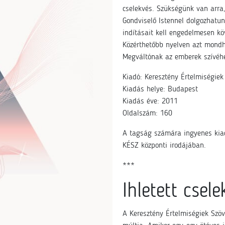
cselekvés. Szükségünk van arra,
Gondviselő Istennel dolgozhatun
indításait kell engedelmesen kö
Közérthetőbb nyelven azt mondhat
Megváltónak az emberek szívéh
Kiadó: Keresztény Értelmiségiek
Kiadás helye: Budapest
Kiadás éve: 2011
Oldalszám: 160
A tagság számára ingyenes kiad
KÉSZ központi irodájában.
***
Ihletett csele
A Keresztény Értelmiségiek Szöv