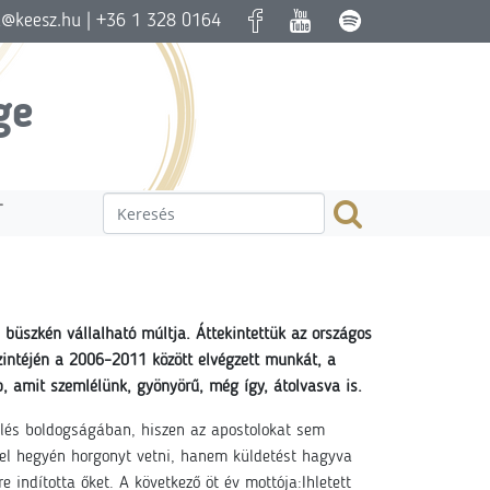
a@keesz.hu
| +36 1 328 0164
ge
T
 büszkén vállalható múltja. Áttekintettük az országos
szintéjén a 2006–2011 között elvégzett munkát, a
, amit szemlélünk, gyönyörű, még így, átolvasva is.
és boldogságában, hiszen az apostolokat sem
l hegyén horgonyt vetni, hanem küldetést hagyva
e indította őket. A következő öt év mottója:Ihletett