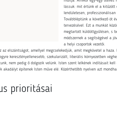
múltja. Amikor egy-egy ötéves i
lássuk: mit értünk el a kitűzöt
lendületesen, professzionálisan
Továbbléptünk a következő öt év
tervezésével. Ezt a munkát közö
megtartott küldöttgyűlésen, s b
módszernek a segítségével a jö
a helyi csoportok vezetői.
ez az elszántságot, amellyel megcselekedjük, amit megkövetel a haza. 
egyre keresztényellenesebb, szekularizált, liberális környezetben vég
tunk, nem pedig ő dolgozik velünk. Isten szent lelkének indításait ke
k akadályt építenek Isten műve elé. Közérthetőbb nyelven azt mondhatju
s prioritásai