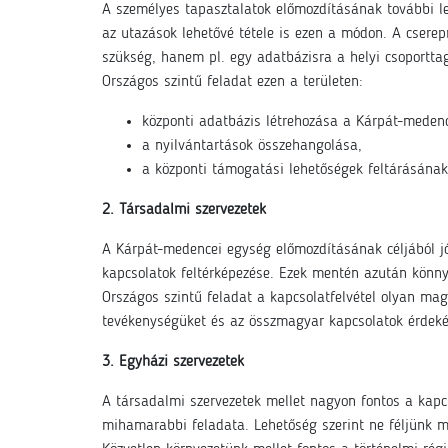
A személyes tapasztalatok előmozdításának további l
az utazások lehetővé tétele is ezen a módon. A csere
szükség, hanem pl. egy adatbázisra a helyi csoporttag
Országos szintű feladat ezen a területen:
központi adatbázis létrehozása a Kárpát-medenc
a nyilvántartások összehangolása,
a központi támogatási lehetőségek feltárásának
2. Társadalmi szervezetek
A Kárpát-medencei egység előmozdításának céljából jó
kapcsolatok feltérképezése. Ezek mentén azután könnye
Országos szintű feladat a kapcsolatfelvétel olyan mag
tevékenységüket és az összmagyar kapcsolatok érdekét
3. Egyházi szervezetek
A társadalmi szervezetek mellet nagyon fontos a kapcs
mihamarabbi feladata. Lehetőség szerint ne féljünk m