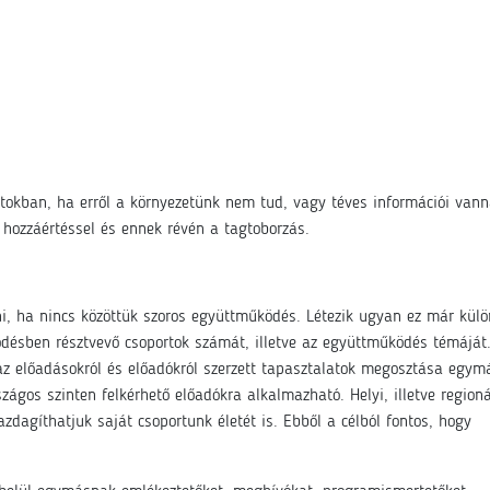
rtokban, ha erről a környezetünk nem tud, vagy téves információi vann
hozzáértéssel és ennek révén a tagtoborzás.
ni, ha nincs közöttük szoros együttműködés. Létezik ugyan ez már kül
ödésben résztvevő csoportok számát, illetve az együttműködés témáját
az előadásokról és előadókról szerzett tapasztalatok megosztása egym
ágos szinten felkérhető előadókra alkalmazható. Helyi, illetve regioná
gíthatjuk saját csoportunk életét is. Ebből a célból fontos, hogy