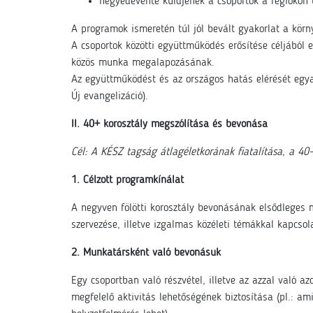
negyedévente küldjenek a csoportok a régiókon
A programok ismeretén túl jól bevált gyakorlat a körn
A csoportok közötti együttműködés erősítése céljából e
közös munka megalapozásának.
Az együttműködést és az országos hatás elérését egya
Új evangelizáció).
II. 40+ korosztály megszólítása és bevonása
Cél: A KÉSZ tagság átlagéletkorának fiatalítása, a 40-
1. Célzott programkínálat
A negyven fölötti korosztály bevonásának elsődleges 
szervezése, illetve izgalmas közéleti témákkal kapcsol
2. Munkatársként való bevonásuk
Egy csoportban való részvétel, illetve az azzal való
megfelelő aktivitás lehetőségének biztosítása (pl.: am