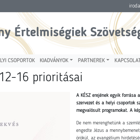
irod
ny Értelmiségiek Szövetsé
LYI CSOPORTOK
KIADVÁNYOK
PARTNEREK
KAPCSOLA
012-16 prioritásai
A KÉSZ erejének egyik forrása a
szervezet és a helyi csoportok 
megvalósult programokat. A kép
De nem merenghetünk a szemlél
engedte Jézus a mennybemenete
örökül, az evangélium hirdetésér