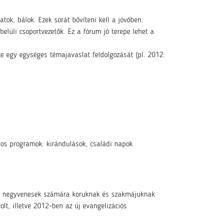
tok, bálok. Ezek sorát bővíteni kell a jövőben.
elüli csoportvezetők. Ez a fórum jó terepe lehet a
e egy egységes témajavaslat feldolgozását (pl. 2012:
dos programok: kirándulások, családi napok
rt a negyvenesek számára koruknak és szakmájuknak
lt, illetve 2012-ben az új evangelizációs