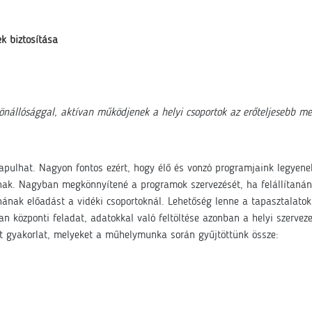
k biztosítása
 önállósággal, aktívan működjenek a helyi csoportok az erőteljesebb m
lapulhat. Nagyon fontos ezért, hogy élő és vonzó programjaink legyene
nak. Nagyban megkönnyítené a programok szervezését, ha felállítanánk 
lnának előadást a vidéki csoportoknál. Lehetőség lenne a tapasztalatok
an központi feladat, adatokkal való feltöltése azonban a helyi szervez
ált gyakorlat, melyeket a műhelymunka során gyűjtöttünk össze: