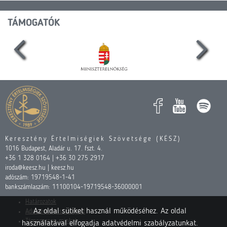
TÁMOGATÓK
Keresztény Értelmiségiek Szövetsége (KÉSZ)
1016 Budapest, Aladár u. 17. fszt. 4.
+36 1 328 0164 | +36 30 275 2917
iroda@keesz.hu | keesz.hu
adószám: 19719548-1-41
bankszámlaszám: 11100104-19719548-36000001
Határozatok
Az oldal sütiket használ működéséhez. Az oldal
Adatvédelmi szabályzat
Támogasson minket
használatával elfogadja adatvédelmi szabályzatunkat.