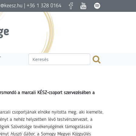
a@keesz.hu
| +36 1 328 0164
ge
T
versmondó a marcali KÉSZ-csoport szervezésében a
rcali csoportjának elnöke nyitotta meg, aki kiemelte,
nyt a nehéz helyzetben lévő testvérszervezet, a
ségiek Szövetsége tevékenyégének támogatására
zvényt
Huszti Gábor
, a Somogy Megyei Közgyűlés