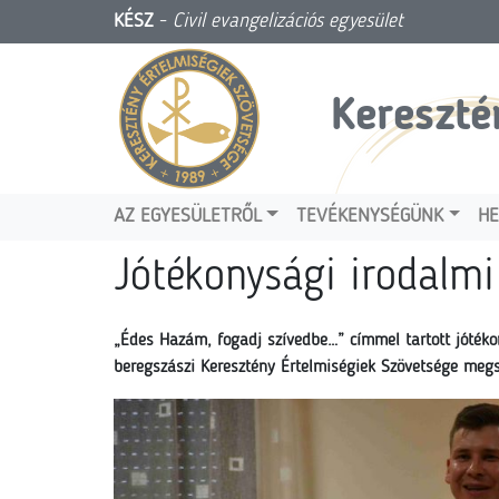
KÉSZ
-
Civil evangelizációs egyesület
Kereszté
AZ EGYESÜLETRŐL
TEVÉKENYSÉGÜNK
HE
Jótékonysági irodalmi
„Édes Hazám, fogadj szívedbe…” címmel tartott jótéko
beregszászi Keresztény Értelmiségiek Szövetsége megs