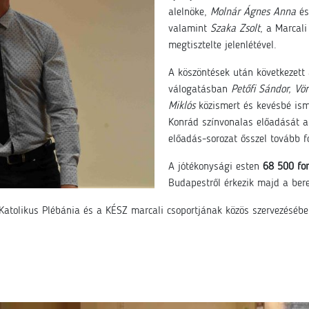
alelnöke,
Molnár Ágnes Anna
é
valamint
Szaka Zsolt
, a Marcal
megtisztelte jelenlétével.
A köszöntések után következett
válogatásban
Petőfi Sándor, Vö
Miklós
közismert és kevésbé is
Konrád színvonalas előadását a
előadás-sorozat ősszel tovább fo
A jótékonysági esten
68 500 for
Budapestről érkezik majd a ber
 Katolikus Plébánia és a KÉSZ marcali csoportjának közös szervezéséb