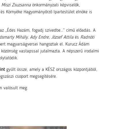
s
Miszi Zsuzsanna
önkormányzati képviselők,
i és Környéke Hagyományőrző Ipartestület elnöke is
 az „Édes Hazám, fogadj szívedbe…” című előadás. A
rösmarty Mihály, Ady Endre, József Attila
és
Radnóti
mert magyarságversei hangoztak el. Kurucz Ádám
 közönség vastapssal jutalmazta. A népszerű irodalmi
lytatódik.
int
gyűlt össze, amely a KÉSZ országos központjából,
egszászi csoport megsegítésére.
en valósult meg.