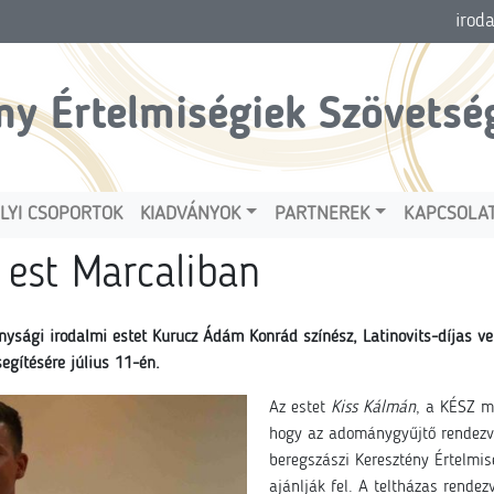
irod
ny Értelmiségiek Szövetsé
LYI CSOPORTOK
KIADVÁNYOK
PARTNEREK
KAPCSOLA
 est Marcaliban
nysági irodalmi estet Kurucz Ádám Konrád színész, Latinovits-díjas 
egítésére július 11-én.
Az estet
Kiss Kálmán
, a KÉSZ ma
hogy az adománygyűjtő rendezvé
beregszászi Keresztény Értelmi
ajánlják fel. A teltházas rende