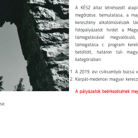
A KÉSZ által létrehozott alap
megőrzése, bemutatása, a mag
keresztény alkotóművészek 
fotópályázatot hirdet a Mag
támogatásával megvalósuló
támogatása c. program keret
betöltött, határon túli mag
kategóriában:
A 2019. évi csíksomlyói búcsú 
Kárpát-medencei magyar keresz
A pályázatok beérkezésének megh
se: