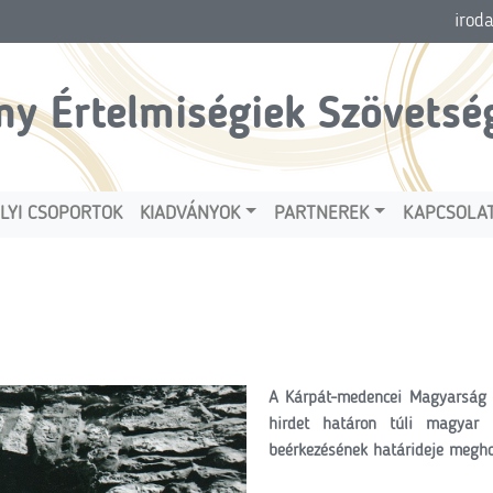
irod
ny Értelmiségiek Szövetsé
LYI CSOPORTOK
KIADVÁNYOK
PARTNEREK
KAPCSOLA
A Kárpát-medencei Magyarság E
hirdet határon túli magyar 
beérkezésének határideje megho