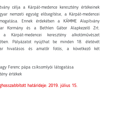
ítvány célja a Kárpát-medence keresztény értékeinek
yar nemzeti egység elősegítése, a Kárpát-medencei
támogatása. Ennek érdekében a KÁMME Alapítvány
yar Kormány és a Bethlen Gábor Alapkezelő Zrt.
, a Kárpát-medencei keresztény alkotóművészet
ében. Pályázatot nyújthat be minden 18. életévét
yar hivatásos és amatőr fotós, a következő két
vagy Ferenc pápa csíksomlyói látogatása
tény értékek
osszabbított határideje: 2019. július 15.