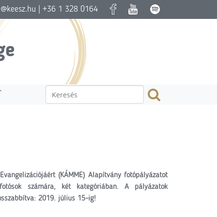
a@keesz.hu
| +36 1 328 0164
ge
T
vangelizációjáért (KÁMME) Alapítvány fotópályázatot
fotósok számára, két kategóriában. A pályázatok
sszabbítva: 2019. július 15-ig!