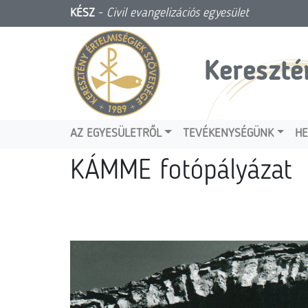
KÉSZ
-
Civil evangelizációs egyesület
Kereszté
AZ EGYESÜLETRŐL
TEVÉKENYSÉGÜNK
HE
KÁMME fotópályázat