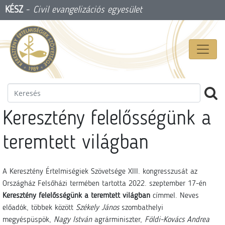
KÉSZ
-
Civil evangelizációs egyesület
Keresztény felelősségünk a
teremtett világban
A Keresztény Értelmiségiek Szövetsége XIII. kongresszusát az
Országház Felsőházi termében tartotta 2022. szeptember 17-én
Keresztény felelősségünk a teremtett világban
címmel. Neves
előadók, többek között
Székely János
szombathelyi
megyéspüspök,
Nagy István
agrárminiszter,
Földi-Kovács Andrea