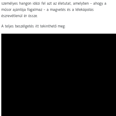
személyes hangon idézi fel azt az életutat, amelyben – ahogy a
műsor ajánlója fogalmaz – a magvetés és a lélekápolás
észrevétlenül ér össze.
A teljes beszélgetés itt tekinthető meg: