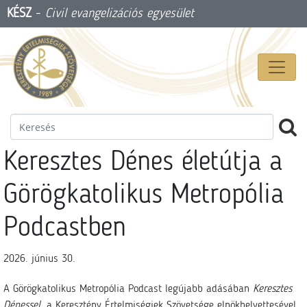
KÉSZ
-
Civil evangelizációs egyesület
Keresztes Dénes életútja a
Görögkatolikus Metropólia
Podcastben
2026. június 30.
A Görögkatolikus Metropólia Podcast legújabb adásában
Keresztes
Dénessel
, a Keresztény Értelmiségiek Szövetsége elnökhelyettesével