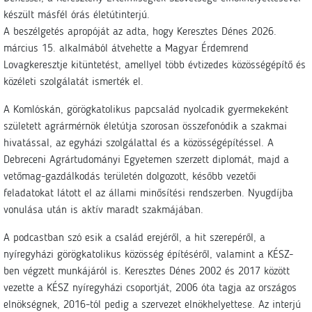
készült másfél órás életútinterjú.
A beszélgetés apropóját az adta, hogy Keresztes Dénes 2026.
március 15. alkalmából átvehette a Magyar Érdemrend
Lovagkeresztje kitüntetést, amellyel több évtizedes közösségépítő és
közéleti szolgálatát ismerték el.
A Komlóskán, görögkatolikus papcsalád nyolcadik gyermekeként
született agrármérnök életútja szorosan összefonódik a szakmai
hivatással, az egyházi szolgálattal és a közösségépítéssel. A
Debreceni Agrártudományi Egyetemen szerzett diplomát, majd a
vetőmag-gazdálkodás területén dolgozott, később vezetői
feladatokat látott el az állami minősítési rendszerben. Nyugdíjba
vonulása után is aktív maradt szakmájában.
A podcastban szó esik a család erejéről, a hit szerepéről, a
nyíregyházi görögkatolikus közösség építéséről, valamint a KÉSZ-
ben végzett munkájáról is. Keresztes Dénes 2002 és 2017 között
vezette a KÉSZ nyíregyházi csoportját, 2006 óta tagja az országos
elnökségnek, 2016-tól pedig a szervezet elnökhelyettese. Az interjú