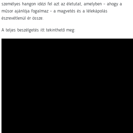
személyes hangon idézi fel azt az életutat, amelyben – ahogy a
műsor ajánlója fogalmaz – a magvetés és a lélekápolás
észrevétlenül ér össze.
A teljes beszélgetés itt tekinthető meg: