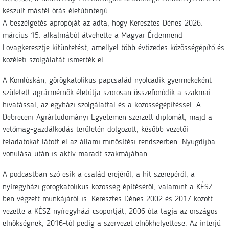
készült másfél órás életútinterjú.
A beszélgetés apropóját az adta, hogy Keresztes Dénes 2026.
március 15. alkalmából átvehette a Magyar Érdemrend
Lovagkeresztje kitüntetést, amellyel több évtizedes közösségépítő és
közéleti szolgálatát ismerték el.
A Komlóskán, görögkatolikus papcsalád nyolcadik gyermekeként
született agrármérnök életútja szorosan összefonódik a szakmai
hivatással, az egyházi szolgálattal és a közösségépítéssel. A
Debreceni Agrártudományi Egyetemen szerzett diplomát, majd a
vetőmag-gazdálkodás területén dolgozott, később vezetői
feladatokat látott el az állami minősítési rendszerben. Nyugdíjba
vonulása után is aktív maradt szakmájában.
A podcastban szó esik a család erejéről, a hit szerepéről, a
nyíregyházi görögkatolikus közösség építéséről, valamint a KÉSZ-
ben végzett munkájáról is. Keresztes Dénes 2002 és 2017 között
vezette a KÉSZ nyíregyházi csoportját, 2006 óta tagja az országos
elnökségnek, 2016-tól pedig a szervezet elnökhelyettese. Az interjú