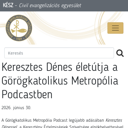
KÉSZ
-
Civil evangelizációs egyesület
Keresztes Dénes életútja a
Görögkatolikus Metropólia
Podcastben
2026. június 30.
A Görögkatolikus Metropólia Podcast legújabb adásában
Keresztes
Dénessel
, a Keresztény Értelmiségiek Szövetsége elnökhelyettesével