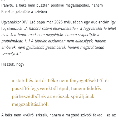
iránytű: a béke nem pusztán politikai megállapodás, hanem
Krisztus jelenléte a szívben.
Ugyanakkor XIV. Leó pápa már 2025 májusában egy audiencián így
fogalmazott:
„A háború sosem elkerülhetetlen, a fegyvereket le lehet
és le kell tenni, mert nem megoldják, hanem szaporítják a
problémákat. […] A többiek elsősorban nem ellenségek, hanem
emberek: nem gyűlölendő gazemberek, hanem megszólítandó
személyek.”
Hisszük, hogy
a stabil és tartós béke nem fenyegetésekből és
pusztító fegyverekből épül, hanem felelős
párbeszédből és az erőszak spiráljának
megszakításából.
A béke nem kívülről érkezik, hanem a megtérő szívből fakad – és az