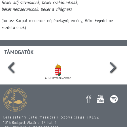
Békét adj szívünknek, békét családunknak,
békét nemzetünknek, békét a világnak!
(forrás: Kárpát-medencei népénekgyűjtemény, Béke Fejedelme
kezdetű ének)
TÁMOGATÓK
Keresztény Értelmiségiek Szövetsége (KÉSZ)
1016 Budapest, Aladár u. 17. fszt. 4.