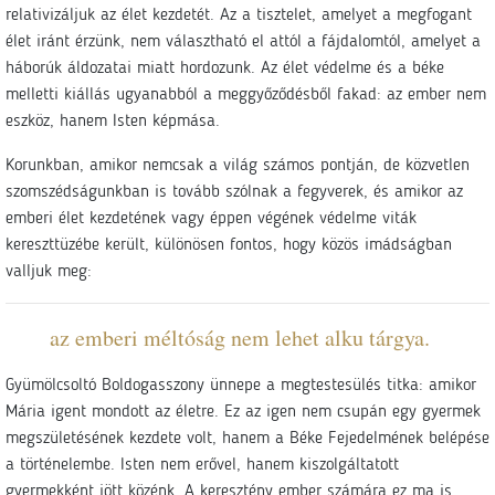
relativizáljuk az élet kezdetét. Az a tisztelet, amelyet a megfogant
élet iránt érzünk, nem választható el attól a fájdalomtól, amelyet a
háborúk áldozatai miatt hordozunk. Az élet védelme és a béke
melletti kiállás ugyanabból a meggyőződésből fakad: az ember nem
eszköz, hanem Isten képmása.
Korunkban, amikor nemcsak a világ számos pontján, de közvetlen
szomszédságunkban is tovább szólnak a fegyverek, és amikor az
emberi élet kezdetének vagy éppen végének védelme viták
kereszttüzébe került, különösen fontos, hogy közös imádságban
valljuk meg:
az emberi méltóság nem lehet alku tárgya.
Gyümölcsoltó Boldogasszony ünnepe a megtestesülés titka: amikor
Mária igent mondott az életre. Ez az igen nem csupán egy gyermek
megszületésének kezdete volt, hanem a Béke Fejedelmének belépése
a történelembe. Isten nem erővel, hanem kiszolgáltatott
gyermekként jött közénk. A keresztény ember számára ez ma is