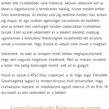
emberi élet tiszteletében válik hitelessé. Aktívan védenünk kell az
életet a fogantatástól a természetes halálig, hiszen minden ember
Isten teremtménye. Az élethez való jog védelme minden más emberi
jog alapja, és egy valóban egészséges társadalom ott kezdődik,
ahol az emberi élet szentségét minden szakaszában tiszteletben
tartják. Ezért az élet védelméért és a békéért mondott imádság
ugyanannak a keresztény felelősségnek összefonódó két arculata:
annak a hivatásnak, hogy őrizzük és védjük Isten művét a világban.
Szeretnénk, ha ezen az ünnepen minél többen megtapasztalnánk,
hogy nem vagyunk magányos imádkozók. Mert az imalánc összeköt,
a közös ima pedig közösséget teremt, erőt ad és gyógyít.
Hívjuk és várjuk a KÉSZ helyi csoportjait, a Jó, hogy vagy! Életvédők
Szövetségének tagjait és minden Krisztus-hívő testvérünket, hogy
csatlakozzon hozzánk, és imádkozzunk együtt március 25-én 8 és 18
óra között az élet védelméért és a békéért.
Legyen Gyümölcsoltó Boldogasszony ünnepe