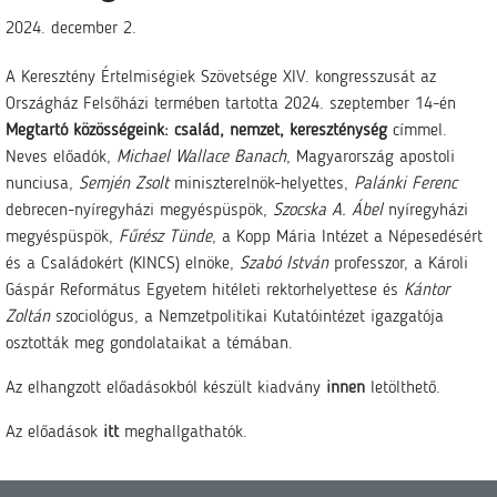
2024. december 2.
A Keresztény Értelmiségiek Szövetsége XIV. kongresszusát az
Országház Felsőházi termében tartotta 2024. szeptember 14-én
Megtartó közösségeink: család, nemzet, kereszténység
címmel.
Neves előadók,
Michael Wallace Banach
, Magyarország apostoli
nunciusa,
Semjén Zsolt
miniszterelnök-helyettes,
Palánki Ferenc
debrecen-nyíregyházi megyéspüspök,
Szocska A. Ábel
nyíregyházi
megyéspüspök,
Fűrész Tünde
, a Kopp Mária Intézet a Népesedésért
és a Családokért (KINCS) elnöke,
Szabó István
professzor, a Károli
Gáspár Református Egyetem hitéleti rektorhelyettese és
Kántor
Zoltán
szociológus, a Nemzetpolitikai Kutatóintézet igazgatója
osztották meg gondolataikat a témában.
Az elhangzott előadásokból készült kiadvány
innen
letölthető.
Az előadások
itt
meghallgathatók.