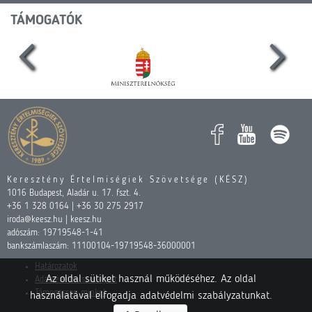
TÁMOGATÓK
Keresztény Értelmiségiek Szövetsége (KÉSZ)
1016 Budapest, Aladár u. 17. fszt. 4.
+36 1 328 0164 | +36 30 275 2917
iroda@keesz.hu | keesz.hu
adószám: 19719548-1-41
bankszámlaszám: 11100104-19719548-36000001
Határozatok
Az oldal sütiket használ működéséhez. Az oldal
Adatvédelmi szabályzat
Támogasson minket
használatával elfogadja adatvédelmi szabályzatunkat.