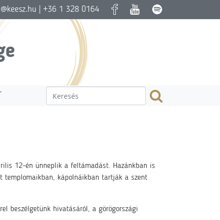
a@keesz.hu
| +36 1 328 0164
ge
T
prilis 12-én ünneplik a feltámadást. Hazánkban is
át templomaikban, kápolnáikban tartják a szent
rel beszélgetünk hivatásáról, a görögországi