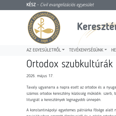
KÉSZ
-
Civil evangelizációs egyesület
Kereszté
AZ EGYESÜLETRŐL
TEVÉKENYSÉGÜNK
HE
Ortodox szubkultúrák
2026. május 17.
Tavaly ugyanarra a napra esett az ortodox és a nyuga
számos ortodox keresztény közösség működik: szerb, b
liturgiát a keresztények legnagyobb ünnepén.
A konstantinápolyi egyetemes pátriárka fősége alatt