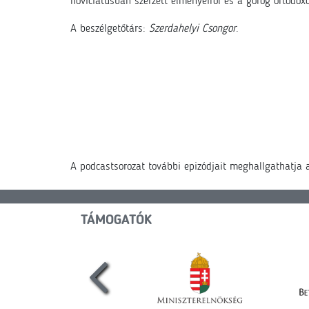
noviciátusban szerzett élményeiről és a görög ortodoxo
A beszélgetőtárs:
Szerdahelyi Csongor
.
A podcastsorozat további epizódjait meghallgathatja
TÁMOGATÓK