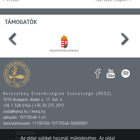
< Vissza
Szervező csoport >
TÁMOGATÓK
Keresztény Értelmiségiek Szövetsége (KÉSZ)
1016 Budapest, Aladár u. 17. fszt. 4.
+36 1 328 0164 | +36 30 275 2917
iroda@keesz.hu | keesz.hu
adószám: 19719548-1-41
bankszámlaszám: 11100104-19719548-36000001
Határozatok
Az oldal sütiket használ működéséhez. Az oldal
Adatvédelmi szabályzat