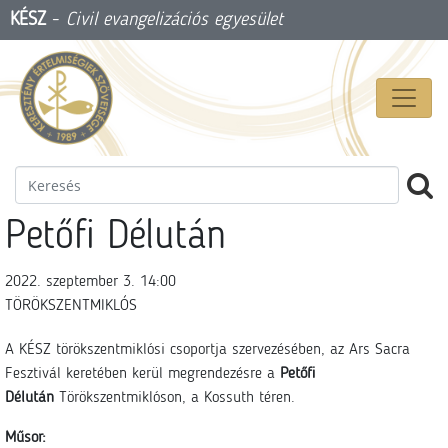
KÉSZ
-
Civil evangelizációs egyesület
Petőfi Délután
2022. szeptember 3. 14:00
TÖRÖKSZENTMIKLÓS
A KÉSZ törökszentmiklósi csoportja szervezésében, az Ars Sacra
Fesztivál keretében kerül megrendezésre a
Petőfi
Délután
Törökszentmiklóson, a Kossuth téren.
Műsor: