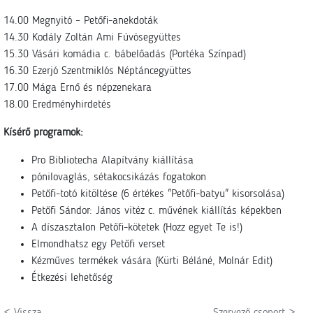
14.00 Megnyitó – Petőfi-anekdoták
14.30 Kodály Zoltán Ami Fúvósegyüttes
15.30 Vásári komádia c. bábelőadás (Portéka Színpad)
16.30 Ezerjó Szentmiklós Néptáncegyüttes
17.00 Mága Ernő és népzenekara
18.00 Eredményhirdetés
Kísérő programok:
Pro Bibliotecha Alapítvány kiállítása
pónilovaglás, sétakocsikázás fogatokon
Petőfi-totó kitöltése (6 értékes "Petőfi-batyu" kisorsolása)
Petőfi Sándor: János vitéz c. művének kiállítás képekben
A díszasztalon Petőfi-kötetek (Hozz egyet Te is!)
Elmondhatsz egy Petőfi verset
Kézműves termékek vására (Kürti Béláné, Molnár Edit)
Étkezési lehetőség