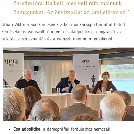
önreflexióra. Ha kell, meg kell reformálnunk
önmagunkat. Az önvizsgálat az, ami előrevisz.”
Orbán Viktor a Sorskérdéseink 2025 munkacsoportjai által feltett
kérdésekre is válaszolt, érintve a családpolitika, a migráció, az
oktatás, a szuverenitás és a nemzeti minimum témaköreit.
Családpolitika:
a demográfiai fordulathoz nemcsak