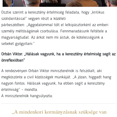
Osztie szerint a keresztény értelmiség feladata, hogy „kritikus
szolidaritással” vegyen részt a közéleti
párbeszédben: „Aggodalommal tölt el lelkipásztorként az emberi
személy méltóságának csorbulása. Fennmaradásunk feltétele a
magyarságtudat. Az árkot nem mi ástuk, de kötelességünk a
sebeket gyógyítani.”
Orbán Viktor: „Hálásak vagyunk, ha a keresztény értelmiség segít az
önreflexióban”
A rendezvényen Orbán Viktor miniszterelnök is felszólalt, aki
megköszönte a civil közösségek munkáját. „A józan, higgadt hang
nagyon fontos. Hálásak vagyunk, ha ebben segít a keresztény
értelmiség” – mondta.
A miniszterelnök hangsúlyozta:
„A mindenkori kormányzásnak szüksége van