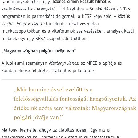
tanulmánykötetet és egy,
azonos címen készült filmet
is
eredményezett az erényekről. Ezt folytatva a Sorskérdéseink 2025
programban is partnerként dolgoznak: a KÉSZ képviselői – köztük
Zachar Péter Krisztián
társelnök – részt vesznek a
munkacsoportokban és a vitafórumok szervezésében, amelyek közül
többnek egy-egy KÉSZ-csoport adott otthont.
„Magyarországnak polgári jövője van”
A jubileumi eseményen
Martonyi János
, az MPEE alapítója és
korábbi elnöke felidézte az alapítás pillanatait:
„Már harminc évvel ezelőtt is a
felelősségvállalás fontosságát hangsúlyoztuk. Az
értékeink azóta sem változtak: Magyarországnak
polgári jövője van.”
Martonyi kiemelte: ahogy az alapítás idején, úgy ma is
sorskérdésekről kell beszélnünk – ezért is kulcsfontosságú a