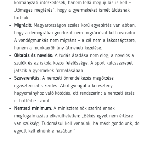
kormányzati intézkedések, hanem lelki megújulás is kell –
„tömeges megtérés”, hogy a gyermekeket ismét áldásnak
tartsuk.
Migráció:
Magyarországon széles körű egyetértés van abban,
hogy a demográfiai gondokat nem migrációval kell orvosolni.
A vendégmunkás nem migráns – a cél nem a lakosságcsere,
hanem a munkaerőhiány átmeneti kezelése.
Oktatás és nevelés:
A tudás átadása nem elég; a nevelés a
szülők és az iskola közös felelőssége. A sport kulcsszerepet
játszik a gyermekek formálásában.
Szuverenitás:
A nemzeti önrendelkezés megőrzése
egzisztenciális kérdés. Ahol gyengül a keresztény
hagyományhoz való kötődés, ott rendszerint a nemzeti érzés
is háttérbe szorul.
Nemzeti minimum:
A miniszterelnök szerint ennek
megfogalmazása elkerülhetetlen: „Békés egyet nem értésre
van szükség. Tudomásul kell vennünk, ha mást gondolunk, de
együtt kell élnünk e hazában.”