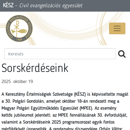
KÉSZ
-
Civil evangelizációs egyesület
Sorskérdéseink
2025. október 19.
A Keresztény Értelmiségiek Szövetsége (KÉSZ) is képviseltette magát
a 30. Polgári Gondolán, amelyet október 18-án rendezett meg a
Magyar Polgári Együttműködés Egyesület (MPEE). Az esemény
kettős jubileumot jelentett: az MPEE fennállásának 30. évfordulóját,
valamint a Sorskérdéseink 2025 programsorozat egyik fontos
mérföldkövét ünnepelték. A rendezvény díszvendége
Orbán Viktor