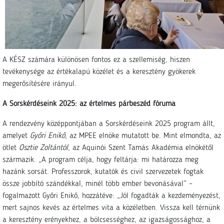
A KÉSZ számára különösen fontos ez a szellemiség, hiszen
tevékenysége az értékalapú közélet és a keresztény gyökerek
megerősítésére irányul.
A Sorskérdéseink 2025: az értelmes párbeszéd fóruma
A rendezvény középpontjában a Sorskérdéseink 2025 program állt,
amelyet
Győri Enikő
, az MPEE elnöke mutatott be. Mint elmondta, az
ötlet
Osztie Zoltántól
, az Aquinói Szent Tamás Akadémia elnökétől
származik. „A program célja, hogy feltárja: mi határozza meg
hazánk sorsát. Professzorok, kutatók és civil szervezetek fogtak
össze jobbító szándékkal, minél több ember bevonásával” –
fogalmazott Győri Enikő, hozzátéve: „Jól fogadták a kezdeményezést,
mert sajnos kevés az értelmes vita a közéletben. Vissza kell térnünk
a keresztény erényekhez, a bölcsességhez, az igazságossághoz, a