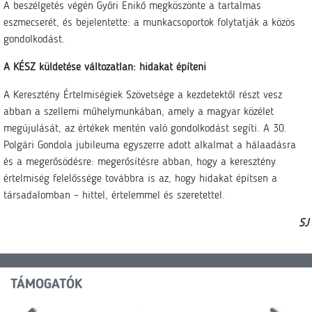
A beszélgetés végén Győri Enikő megköszönte a tartalmas
eszmecserét, és bejelentette: a munkacsoportok folytatják a közös
gondolkodást.
A KÉSZ küldetése változatlan: hidakat építeni
A Keresztény Értelmiségiek Szövetsége a kezdetektől részt vesz
abban a szellemi műhelymunkában, amely a magyar közélet
megújulását, az értékek mentén való gondolkodást segíti. A 30.
Polgári Gondola jubileuma egyszerre adott alkalmat a hálaadásra
és a megerősödésre: megerősítésre abban, hogy a keresztény
értelmiség felelőssége továbbra is az, hogy hidakat építsen a
társadalomban – hittel, értelemmel és szeretettel.
SJ
TÁMOGATÓK