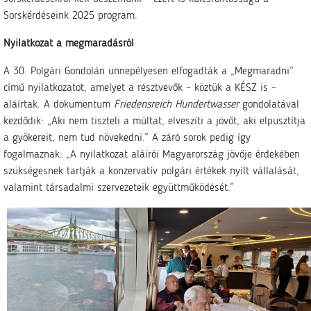
Sorskérdéseink 2025 program.
Nyilatkozat a megmaradásról
A 30. Polgári Gondolán ünnepélyesen elfogadták a „Megmaradni”
című nyilatkozatot, amelyet a résztvevők – köztük a KÉSZ is –
aláírtak. A dokumentum
Friedensreich Hundertwasser
gondolatával
kezdődik: „Aki nem tiszteli a múltat, elveszíti a jövőt, aki elpusztítja
a gyökereit, nem tud növekedni.” A záró sorok pedig így
fogalmaznak: „A nyilatkozat aláírói Magyarország jövője érdekében
szükségesnek tartják a konzervatív polgári értékek nyílt vállalását,
valamint társadalmi szervezeteik együttműködését.”