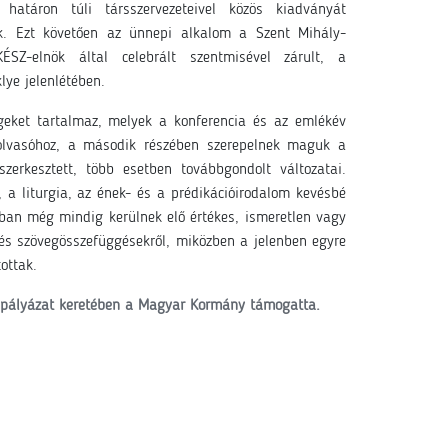
határon túli társszervezeteivel közös kiadványát
k. Ezt követően az ünnepi alkalom a Szent Mihály-
SZ-elnök által celebrált szentmisével zárult, a
lye jelenlétében.
geket tartalmaz, melyek a konferencia és az emlékév
 olvasóhoz, a második részében szerepelnek maguk a
erkesztett, több esetben továbbgondolt változatai.
 a liturgia, az ének- és a prédikációirodalom kevésbé
atban még mindig kerülnek elő értékes, ismeretlen vagy
és szövegösszefüggésekről, miközben a jelenben egyre
tottak.
t pályázat keretében a Magyar Kormány támogatta.