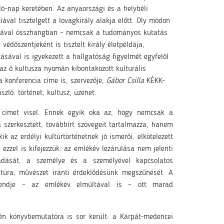
ló-nap keretében. Az anyaországi és a helybéli
ával tisztelgett a lovagkirály alakja előtt. Oly módon
éljával összhangban – nemcsak a tudományos kutatás
édőszentjeként is tisztelt király életpéldája,
ásával is igyekezett a hallgatóság figyelmét egyfelől
 az ő kultusza nyomán kibontakozott kulturális
 a konferencia címe is, szervezője,
Gábor Csilla
KÉKK-
szló: történet, kultusz, üzenet.
ő címet visel. Ennek egyik oka az, hogy nemcsak a
szerkesztett, továbbírt szövegeit tartalmazza, hanem
ik az erdélyi kultúrtörténetnek jó ismerői, elkötelezett
 ezzel is kifejezzük: az emlékév lezárulása nem jelenti
kadását, a személye és a személyével kapcsolatos
ltúra, művészet iránti érdeklődésünk megszűnését. A
krendje – az emlékév elmúltával is – ott marad
én könyvbemutatóra is sor került: a Kárpát-medencei