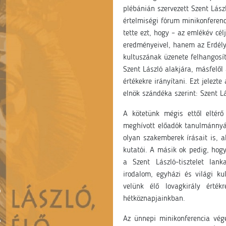
plébánián szervezett Szent Lász
értelmiségi fórum minikonferenci
tette ezt, hogy – az emlékév c
eredményeivel, hanem az Erdély v
kultuszának üzenete felhangosít
Szent László alakjára, másfelől
értékekre irányítani. Ezt jelezte
elnök szándéka szerint: Szent Lá
A kötetünk mégis ettől eltér
meghívott előadók tanulmánnyá 
olyan szakemberek írásait is, ak
kutatói. A másik ok pedig, hogy
a Szent László-tisztelet lan
irodalom, egyházi és világi ku
velünk élő lovagkirály érté
hétköznapjainkban.
Az ünnepi minikonferencia vég