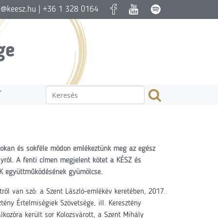
a@keesz.hu
| +36 1 328 0164
ge
T
sokan és sokféle módon emlékeztünk meg az egész
yról. A fenti címen megjelent kötet a KÉSZ és
ÉKK együttműködésének gyümölcse.
ről van szó: a Szent László-emlékév keretében, 2017.
ény Értelmiségiek Szövetsége, ill. Keresztény
álkozóra került sor Kolozsvárott, a Szent Mihály