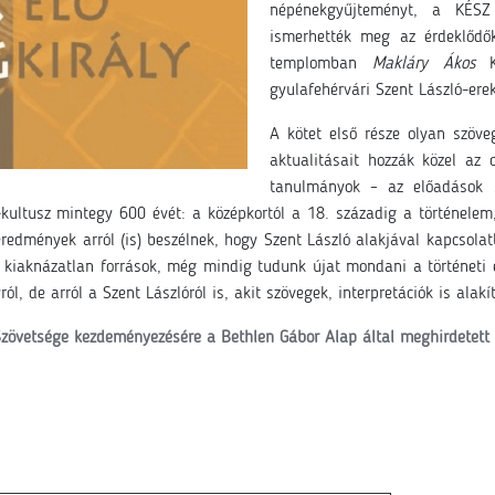
népénekgyűjteményt, a KÉSZ 
ismerhették meg az érdeklődő
templomban
Makláry Ákos
KÉ
gyulafehérvári Szent László-erek
A kötet első része olyan szöve
aktualitásait hozzák közel az
tanulmányok – az előadások sz
-kultusz mintegy 600 évét: a középkortól a 18. századig a történelem,
 eredmények arról (is) beszélnek, hogy Szent László alakjával kapcsol
kiaknázatlan források, még mindig tudunk újat mondani a történeti 
ról, de arról a Szent Lászlóról is, akit szövegek, interpretációk is alakí
Szövetsége kezdeményezésére a Bethlen Gábor Alap által meghirdetet