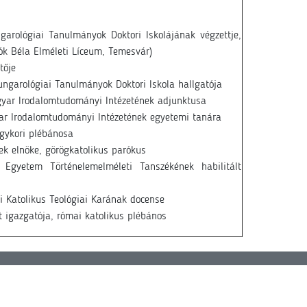
ológiai Tanulmányok Doktori Iskolájának végzettje,
ók Béla Elméleti Líceum, Temesvár)
tője
arológiai Tanulmányok Doktori Iskola hallgatója
ar Irodalomtudományi Intézetének adjunktusa
 Irodalomtudományi Intézetének egyetemi tanára
gykori plébánosa
ek elnöke, görögkatolikus parókus
gyetem Történelemelméleti Tanszékének habilitált
Katolikus Teológiai Karának docense
 igazgatója, római katolikus plébános