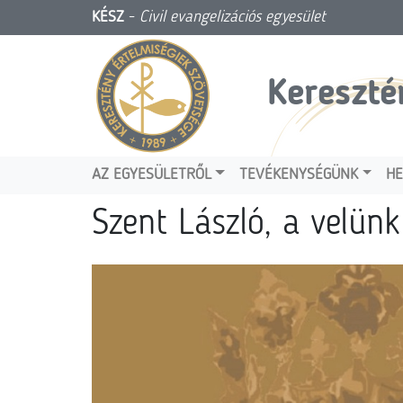
KÉSZ
-
Civil evangelizációs egyesület
Kereszté
AZ EGYESÜLETRŐL
TEVÉKENYSÉGÜNK
HE
Szent László, a velünk