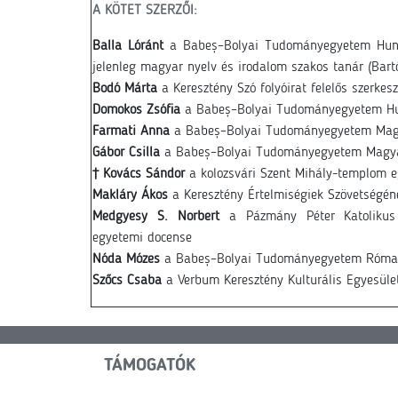
A KÖTET SZERZŐI:
Balla Lóránt
a Babeș–Bolyai Tudományegyetem Hungar
jelenleg magyar nyelv és irodalom szakos tanár (Bart
Bodó Márta
a Keresztény Szó folyóirat felelős szerkesz
Domokos Zsófia
a Babeș–Bolyai Tudományegyetem Hung
Farmati Anna
a Babeș–Bolyai Tudományegyetem Magy
Gábor Csilla
a Babeș–Bolyai Tudományegyetem Magyar
† Kovács Sándor
a kolozsvári Szent Mihály-templom e
Makláry Ákos
a Keresztény Értelmiségiek Szövetségén
Medgyesy S. Norbert
a Pázmány Péter Katolikus E
egyetemi docense
Nóda Mózes
a Babeș–Bolyai Tudományegyetem Római 
Szőcs Csaba
a Verbum Keresztény Kulturális Egyesület
TÁMOGATÓK