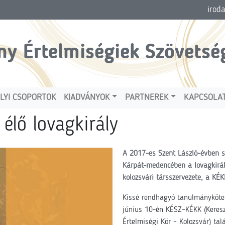
irod
ny Értelmiségiek Szövetsé
LYI CSOPORTOK
KIADVÁNYOK
PARTNEREK
KAPCSOLA
 élő lovagkirály
A 2017-es Szent László-évben 
Kárpát-medencében a lovagkirál
kolozsvári társszervezete, a K
Kissé rendhagyó tanulmánykötet
június 10-én KÉSZ–KÉKK (Kereszt
Értelmiségi Kör – Kolozsvár) tal