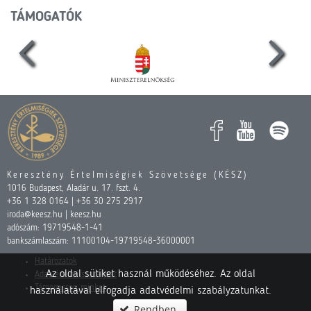
TÁMOGATÓK
Keresztény Értelmiségiek Szövetsége (KÉSZ)
1016 Budapest, Aladár u. 17. fszt. 4.
+36 1 328 0164 | +36 30 275 2917
iroda@keesz.hu | keesz.hu
adószám: 19719548-1-41
bankszámlaszám: 11100104-19719548-36000001
Határozatok
Az oldal sütiket használ működéséhez. Az oldal
Adatvédelmi szabályzat
Támogasson minket
használatával elfogadja adatvédelmi szabályzatunkat.
Rendben