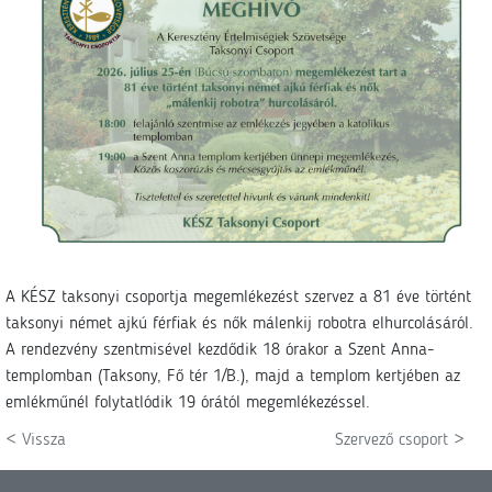
A KÉSZ taksonyi csoportja megemlékezést szervez a 81 éve történt
taksonyi német ajkú férfiak és nők málenkij robotra elhurcolásáról.
A rendezvény szentmisével kezdődik 18 órakor a Szent Anna-
templomban (Taksony, Fő tér 1/B.), majd a templom kertjében az
emlékműnél folytatlódik 19 órától megemlékezéssel.
< Vissza
Szervező csoport >